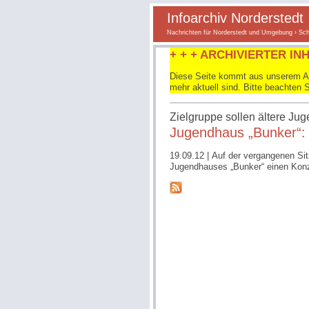
Infoarchiv Norderstedt
Nachrichten für Norderstedt und Umgebung
›
Sch
+ + + ARCHIVIERTER INH
Diese Seite kommt aus unserem Arc
mehr aktuell sind. Bitte beachten 
Zielgruppe sollen ältere Ju
Jugendhaus „Bunker“:
19.09.12
| Auf der vergangenen Si
Jugendhauses „Bunker“ einen Konz