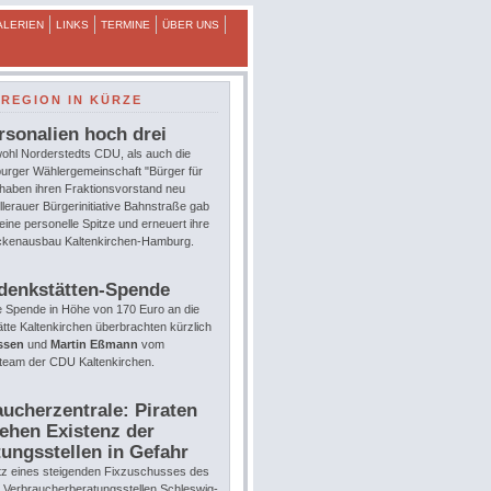
ALERIEN
LINKS
TERMINE
ÜBER UNS
REGION IN KÜRZE
rsonalien hoch drei
ohl Norderstedts CDU, als auch die
urger Wählergemeinschaft "Bürger für
 haben ihren Fraktionsvorstand neu
llerauer Bürgerinitiative Bahnstraße gab
eine personelle Spitze und erneuert ihre
eckenausbau Kaltenkirchen-Hamburg.
denkstätten-Spende
e Spende in Höhe von 170 Euro an die
te Kaltenkirchen überbrachten kürzlich
ssen
und
Martin Eßmann
vom
team der CDU Kaltenkirchen.
ucherzentrale: Piraten
ehen Existenz der
ungsstellen in Gefahr
tz eines steigenden Fixzuschusses des
e Verbraucherberatungsstellen Schleswig-