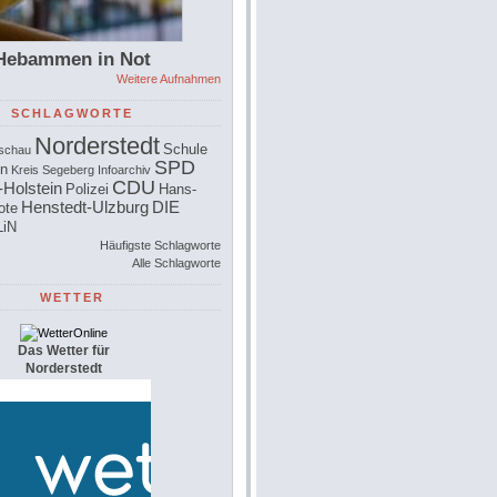
Hebammen in Not
Weitere Aufnahmen
SCHLAGWORTE
Norderstedt
Schule
schau
SPD
n
Kreis Segeberg
Infoarchiv
CDU
-Holstein
Polizei
Hans-
Henstedt-Ulzburg
DIE
ote
iN
Häufigste Schlagworte
Alle Schlagworte
WETTER
Das Wetter für
Norderstedt