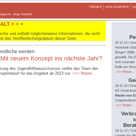
THEMEN
SCHLAGWORTE
G
lagworte
› Birgit Heideloff
ALT + + +
hiv und enthält möglicherweise Informationen, die nicht
Pe
Sie das Veröffentlichungsdatum dieser Seite.
26.11.15
| Sow
Henstedt-Ulzb
gendliche werden
Bürger" (BfB)
 Mit neuem Konzept ins nächste Jahr?
gewählt. Die E
sich erstmals 
Kritik am Str
tzung des Jugendhilfeausschusses stellte das Team des
>>> Weiter...
eptentwurf für das Angebot ab 2013 vor.
>>> Weiter...
Ge
18.11.15
| Ein
KZ-Gedenkstät
Hauke von E
Organisations
>>> Weiter...
Verbra
s
Berat
18.11.15
| Tro
Landes für di