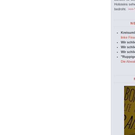
Holsteins seh
bedroht.
>>> W
N
Kreisuml
linke Fina
Wir schl
Wir schl
Wir schl
"Ruppige
Die Abwah