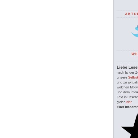
AKTU
WE
Liebe Lese
nach langer Ze
unsere
Selbs
und zu aktuali
welchen Motiv
und dem Infoar
Text in unsere
gleich
hier
.
Euer Infoarc