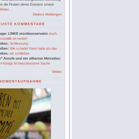
en die Piraten deren Existenz erneut
eiter...
Weitere Meldungen
EUSTE KOMMENTARE
age: LINKE stockkonservativ:
Auch
nzpolitik ist seriös!
ießen:
Schliessung
ießen:
Wie schade! Gern habe ich das
ießen:
wir schließen
" Anrufe und ein silberner Mercedes:
l Königs ist beschlossene Sache.
Weiter
MOMENTAUFNAHME