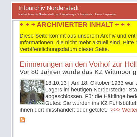
Infoarchiv Norderstedt
Nachrichten für Norderstedt und Umgebung
›
Schlagworte
› Heinz Liepmann
+ + + ARCHIVIERTER INHALT + + +
Diese Seite kommt aus unserem Archiv und enth
Informationen, die nicht mehr aktuell sind. Bitt
Veröffentlichungsdatum dieser Seite.
Erinnerungen an den Vorhof zur Höl
Vor 80 Jahren wurde das KZ Wittmoor 
18.10.13
| Am 18. Oktober 1933 war
Lagers im heutigen Norderstedter Stad
abgeschlossen. Für die Häftlinge bed
Gutes: Sie wurden ins KZ Fuhlsbüttel 
ihnen dort misshandelt oder getötet.
>>> Weiter