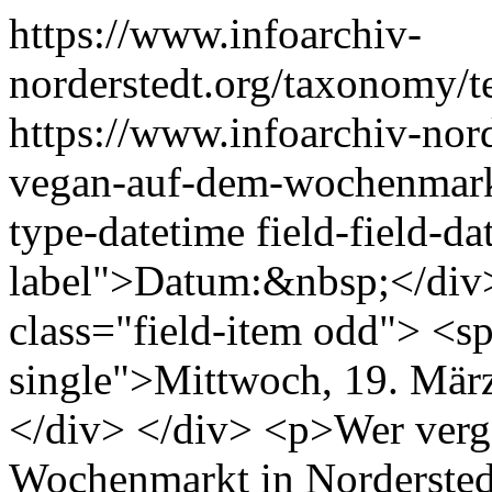
https://www.infoarchiv-
norderstedt.org/taxonomy/
https://www.infoarchiv-nor
vegan-auf-dem-wochenmar
type-datetime field-field-d
label">Datum:&nbsp;</div>
class="field-item odd"> <sp
single">Mittwoch, 19. Mär
</div> </div> <p>Wer ver
Wochenmarkt in Norderstedt