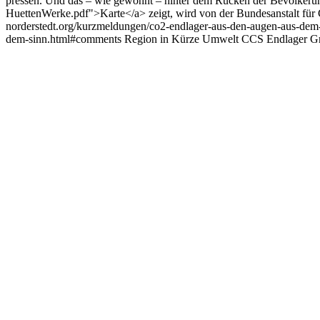
pressen. Und das – wie gewohnt – hinter dem Rücken der Bevölkerun
HuettenWerke.pdf">Karte</a> zeigt, wird von der Bundesanstalt für
norderstedt.org/kurzmeldungen/co2-endlager-aus-den-augen-aus-dem
dem-sinn.html#comments
Region in Kürze
Umwelt
CCS
Endlager
G