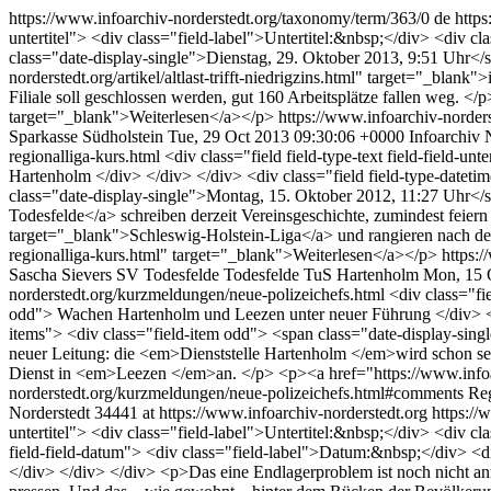
https://www.infoarchiv-norderstedt.org/taxonomy/term/363/0
de
https
untertitel"> <div class="field-label">Untertitel:&nbsp;</div> <div c
class="date-display-single">Dienstag, 29. Oktober 2013, 9:51 Uhr<
norderstedt.org/artikel/altlast-trifft-niedrigzins.html" target="_blank
Filiale soll geschlossen werden, gut 160 Arbeitsplätze fallen weg. </
target="_blank">Weiterlesen</a></p>
https://www.infoarchiv-norders
Sparkasse Südholstein
Tue, 29 Oct 2013 09:30:06 +0000
Infoarchiv 
regionalliga-kurs.html
<div class="field field-type-text field-field-u
Hartenholm </div> </div> </div> <div class="field field-type-dateti
class="date-display-single">Montag, 15. Oktober 2012, 11:27 Uhr</
Todesfelde</a> schreiben derzeit Vereinsgeschichte, zumindest feiern 
target="_blank">Schleswig-Holstein-Liga</a> und rangieren nach dem
regionalliga-kurs.html" target="_blank">Weiterlesen</a></p>
https:
Sascha Sievers
SV Todesfelde
Todesfelde
TuS Hartenholm
Mon, 15 
norderstedt.org/kurzmeldungen/neue-polizeichefs.html
<div class="fie
odd"> Wachen Hartenholm und Leezen unter neuer Führung </div> </di
items"> <div class="field-item odd"> <span class="date-display-si
neuer Leitung: die <em>Dienststelle Hartenholm </em>wird schon sei
Dienst in <em>Leezen </em>an. </p> <p><a href="https://www.infoa
norderstedt.org/kurzmeldungen/neue-polizeichefs.html#comments
Reg
Norderstedt
34441 at https://www.infoarchiv-norderstedt.org
https:/
untertitel"> <div class="field-label">Untertitel:&nbsp;</div> <div cl
field-field-datum"> <div class="field-label">Datum:&nbsp;</div> <di
</div> </div> </div> <p>Das eine Endlagerproblem ist noch nicht an