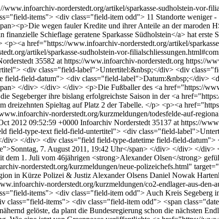
://www.infoarchiv-norderstedt.org/artikel/sparkasse-sudholstein-vor-fil
lass="field-items"> <div class="field-item odd"> 11 Standorte weniger
/span><p>Die wegen fauler Kredite und ihrer Anteile an der maroden 
">in finanzielle Schieflage geratene Sparkasse Südholstein</a> hat erste
p> <p><a href="https://www.infoarchiv-norderstedt.org/artikel/sparkasse
tedt.org/artikel/sparkasse-sudholstein-vor-filialschliessungen.html#co
Norderstedt
35582 at https://www.infoarchiv-norderstedt.org
https://ww
ntertitel"> <div class="field-label">Untertitel:&nbsp;</div> <div class=
me field-field-datum"> <div class="field-label">Datum:&nbsp;</div> <d
span> </div> </div> </div> <p>Die Fußballer des <a href="https://ww
die Segeberger ihre bislang erfolgreichste Saison in der <a href="http
 dreizehnten Spieltag auf Platz 2 der Tabelle. </p> <p><a href="http
//www.infoarchiv-norderstedt.org/kurzmeldungen/todesfelde-auf-region
Oct 2012 09:52:59 +0000
Infoarchiv Norderstedt
35137 at https://www.
ld field-type-text field-field-untertitel"> <div class="field-label">Unt
v> </div> <div class="field field-type-datetime field-field-datum"> 
ngle">Sonntag, 7. August 2011, 19:42 Uhr</span> </div> </div> </di
t dem 1. Juli vom 46jährigen <strong>Alexander Olsen</strong> gefüh
rchiv-norderstedt.org/kurzmeldungen/neue-polizeichefs.html" target
ion in Kürze
Polizei & Justiz
Alexander Olsens
Daniel Nowak
Harten
/www.infoarchiv-norderstedt.org/kurzmeldungen/co2-endlager-aus-den-
ass="field-items"> <div class="field-item odd"> Auch Kreis Segeberg im
v class="field-items"> <div class="field-item odd"> <span class="dat
nähernd gelöste, da plant die Bundesregierung schon die nächsten End