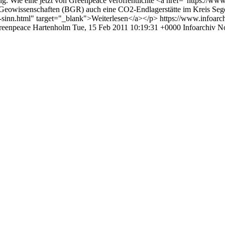
g. Wie eine jetzt von Greenpeace veröffentlichte <a href="https://w
 Geowissenschaften (BGR) auch eine CO2-Endlagerstätte im Kreis Seg
-sinn.html" target="_blank">Weiterlesen</a></p>
https://www.infoarc
reenpeace
Hartenholm
Tue, 15 Feb 2011 10:19:31 +0000
Infoarchiv N