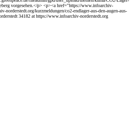
ww.greenpeace.de/fileadmin/gpd/user_upload/themen/klima/CO2-Lager-
eberg vorgesehen.</p> <p><a href="https://www.infoarchiv-
hiv-norderstedt.org/kurzmeldungen/co2-endlager-aus-den-augen-aus-
orderstedt
34182 at https://www.infoarchiv-norderstedt.org