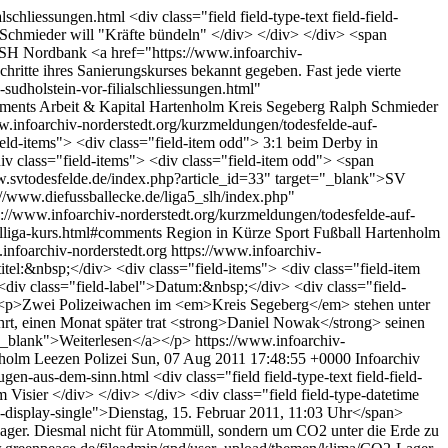
ialschliessungen.html
<div class="field field-type-text field-field-
 - Schmieder will "Kräfte bündeln" </div> </div> </div> <span
HSH Nordbank <a href="https://www.infoarchiv-
 Schritte ihres Sanierungskurses bekannt gegeben. Fast jede vierte
-sudholstein-vor-filialschliessungen.html"
mments
Arbeit & Kapital
Hartenholm
Kreis Segeberg
Ralph Schmieder
w.infoarchiv-norderstedt.org/kurzmeldungen/todesfelde-auf-
"field-items"> <div class="field-item odd"> 3:1 beim Derby in
iv class="field-items"> <div class="field-item odd"> <span
w.svtodesfelde.de/index.php?article_id=33" target="_blank">SV
s://www.diefussballecke.de/liga5_slh/index.php"
s://www.infoarchiv-norderstedt.org/kurzmeldungen/todesfelde-auf-
alliga-kurs.html#comments
Region in Kürze
Sport
Fußball
Hartenholm
infoarchiv-norderstedt.org
https://www.infoarchiv-
ertitel:&nbsp;</div> <div class="field-items"> <div class="field-item
<div class="field-label">Datum:&nbsp;</div> <div class="field-
v> <p>Zwei Polizeiwachen im <em>Kreis Segeberg</em> stehen unter
rt, einen Monat später trat <strong>Daniel Nowak</strong> seinen
="_blank">Weiterlesen</a></p>
https://www.infoarchiv-
holm
Leezen
Polizei
Sun, 07 Aug 2011 17:48:55 +0000
Infoarchiv
augen-aus-dem-sinn.html
<div class="field field-type-text field-field-
 Visier </div> </div> </div> <div class="field field-type-datetime
e-display-single">Dienstag, 15. Februar 2011, 11:03 Uhr</span>
lager. Diesmal nicht für Atommüll, sondern um CO2 unter die Erde zu