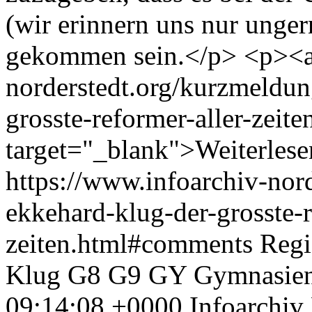
(wir erinnern uns nur unge
gekommen sein.</p> <p><a 
norderstedt.org/kurzmeldun
grosste-reformer-aller-zeite
target="_blank">Weiterles
https://www.infoarchiv-nor
ekkehard-klug-der-grosste-r
zeiten.html#comments
Regi
Klug
G8
G9
GY
Gymnasie
09:14:08 +0000
Infoarchiv