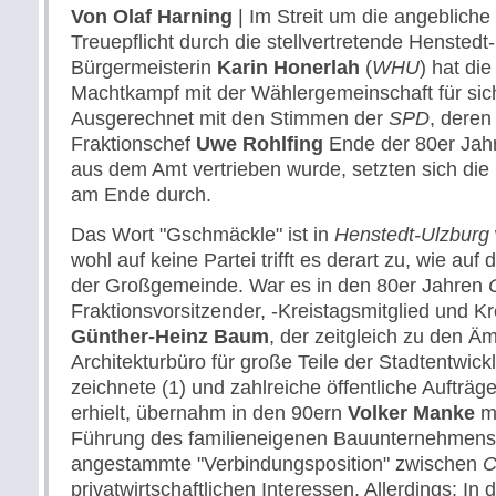
Von
Olaf Harning
| Im Streit um die angebliche
Treuepflicht durch die stellvertretende Henstedt
Bürgermeisterin
Karin Honerlah
(
WHU
) hat di
Machtkampf mit der Wählergemeinschaft für sic
Ausgerechnet mit den Stimmen der
SPD
, deren
Fraktionschef
Uwe Rohlfing
Ende der 80er Jahr
aus dem Amt vertrieben wurde, setzten sich die
am Ende durch.
Das Wort "Gschmäckle" ist in
Henstedt-Ulzburg
wohl auf keine Partei trifft es derart zu, wie auf
der Großgemeinde. War es in den 80er Jahren
Fraktionsvorsitzender, -Kreistagsmitglied und Kr
Günther-Heinz Baum
, der zeitgleich zu den Ä
Architekturbüro für große Teile der Stadtentwick
zeichnete (1) und zahlreiche öffentliche Aufträg
erhielt, übernahm in den 90ern
Volker Manke
mi
Führung des familieneigenen Bauunternehmen
angestammte "Verbindungsposition" zwischen
privatwirtschaftlichen Interessen. Allerdings: I