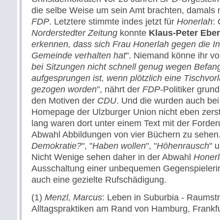
die selbe Weise um sein Amt brachten, damals 
FDP
. Letztere stimmte indes jetzt für
Honerlah
:
Norderstedter Zeitung
konnte
Klaus-Peter Ebe
erkennen, dass sich Frau Honerlah gegen die In
Gemeinde verhalten hat
". Niemand könne ihr vo
bei Sitzungen nicht schnell genug wegen Befan
aufgesprungen ist, wenn plötzlich eine Tischvor
gezogen worden
", nährt der
FDP
-Politiker grun
den Motiven der
CDU
. Und die wurden auch bei 
Homepage der Ulzburger Union nicht eben zerst
lang waren dort unter einem Text mit der Forde
Abwahl Abbildungen von vier Büchern zu sehen. D
Demokratie?
", "
Haben wollen
", "
Höhenrausch
" 
Nicht Wenige sehen daher in der Abwahl
Honer
Ausschaltung einer unbequemen Gegenspielerin 
auch eine gezielte Rufschädigung.
(1)
Menzl, Marcus
: Leben in Suburbia - Raumst
Alltagspraktiken am Rand von Hamburg, Frankfu