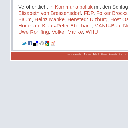
Veröffentlicht in
Kommunalpolitik
mit den Schla
Elisabeth von Bressensdorf
,
FDP
,
Folker Brocks
Baum
,
Heinz Manke
,
Henstedt-Ulzburg
,
Host O
Honerlah
,
Klaus-Peter Eberhard
,
MANU-Bau
,
N
Uwe Rohlfing
,
Volker Manke
,
WHU
Verantwortlich für den Inhalt dieser Website ist da