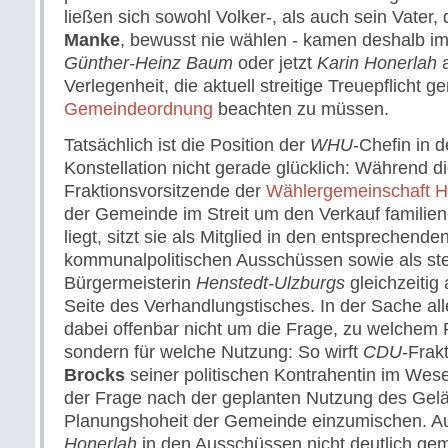
ließen sich sowohl Volker-, als auch sein Vater, 
Manke
, bewusst nie wählen - kamen deshalb im
Günther-Heinz Baum
oder jetzt
Karin Honerlah
a
Verlegenheit, die aktuell streitige Treuepflicht 
Gemeindeordnung
beachten zu müssen.
Tatsächlich ist die Position der
WHU
-Chefin in d
Konstellation nicht gerade glücklich: Während d
Fraktionsvorsitzende der
Wählergemeinschaft H
der Gemeinde im Streit um den Verkauf familie
liegt, sitzt sie als Mitglied in den entsprechende
kommunalpolitischen Ausschüssen sowie als ste
Bürgermeisterin
Henstedt-Ulzburgs
gleichzeitig
Seite des Verhandlungstisches. In der Sache all
dabei offenbar nicht um die Frage, zu welchem P
sondern für welche Nutzung: So wirft
CDU
-Frak
Brocks
seiner politischen Kontrahentin im Wesen
der Frage nach der geplanten Nutzung des Gelä
Planungshoheit der Gemeinde einzumischen. 
Honerlah
in den Ausschüssen nicht deutlich gem