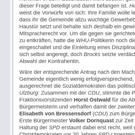
dieser Frage beteiligt und damit befangen ist.
Ho
weist die Vorwürfe von sich: Ihre Familie wolle l
dass ihr die Gemeinde allzu wuchtige Gewerbeba
Haustür setzt und behalte sich deshalb ein gew
Mitspracherecht vor. Um die gegen sie gericht
zu entkräften, hatte die
WHU
-Politikerin noch 
eingeschaltet und die Einleitung eines Diszipli
sich selbst angeregt, doch
Brocks
setzte verdäch
Abwahl der Kontrahentin.
Wäre der entsprechende Antrag nach den Machtv
Gemeinde eigentlich wenig erfolgversprechend,
ausgerechnet die Sozialdemokraten das politis
Ulzburg
: Zusammen mit der
CDU
, stimmte die 
Fraktionsvorsitzenden
Horst Ostwald
für die A
Bürgermeisterin und verhalfen damit der zweiten 
Elisabeth von Bressensdorf
(
CDU
) zum Bürge
Erste Bürgermeister
Volker Dornquast
zur Zeit 
Haltung der
SPD
erstaunt dabei erst recht, weil 
Christdemokraten vor 20 Jahren
SPD
-Urgestei