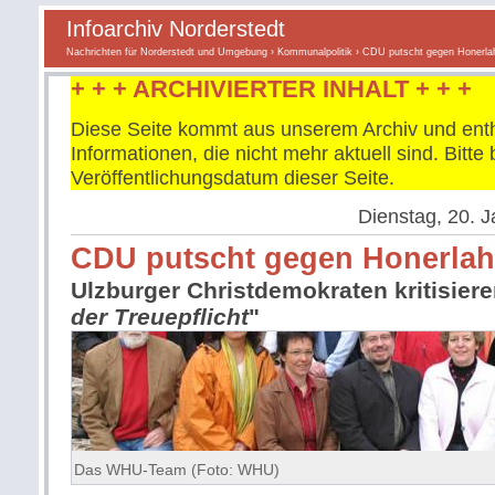
Infoarchiv Norderstedt
Nachrichten für Norderstedt und Umgebung
›
Kommunalpolitik
› CDU putscht gegen Honerla
+ + + ARCHIVIERTER INHALT + + +
Diese Seite kommt aus unserem Archiv und enth
Informationen, die nicht mehr aktuell sind. Bitt
Veröffentlichungsdatum dieser Seite.
Dienstag, 20. 
CDU putscht gegen Honerlah
Ulzburger Christdemokraten kritisiere
der Treuepflicht
"
Das WHU-Team (Foto: WHU)