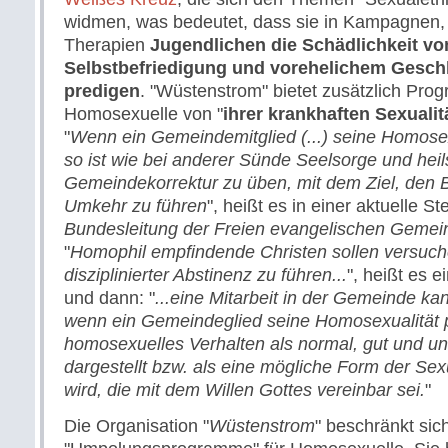
widmen, was bedeutet, dass sie in Kampagnen,
Therapien
Jugendlichen die Schädlichkeit vo
Selbstbefriedigung und vorehelichem Gesch
predigen
. "Wüstenstrom" bietet zusätzlich Pr
Homosexuelle von "
ihrer krankhaften Sexualit
"
Wenn ein Gemeindemitglied (...) seine Homosexu
so ist wie bei anderer Sünde Seelsorge und hei
Gemeindekorrektur zu üben, mit dem Ziel, den B
Umkehr zu führen
", heißt es in einer aktuelle 
Bundesleitung der Freien evangelischen Gemei
"
Homophil empfindende Christen sollen versuch
disziplinierter Abstinenz zu führen...
", heißt es e
und dann: "
...eine Mitarbeit in der Gemeinde kann
wenn ein Gemeindeglied seine Homosexualität p
homosexuelles Verhalten als normal, gut und u
dargestellt bzw. als eine mögliche Form der Sexu
wird, die mit dem Willen Gottes vereinbar sei.
"
Die Organisation "
Wüstenstrom
" beschränkt sich