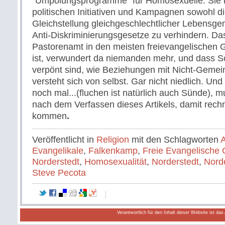
"Umpolungsprogramme" für Homosexuelle. Sie h
politischen Initiativen und Kampagnen sowohl di
Gleichstellung gleichgeschlechtlicher Lebensge
Anti-Diskriminierungsgesetze zu verhindern. D
Pastorenamt in den meisten freievangelischen
ist, verwundert da niemanden mehr, und dass 
verpönt sind, wie Beziehungen mit Nicht-Gemei
versteht sich von selbst. Gar nicht niedlich. Un
noch mal...(fluchen ist natürlich auch Sünde), m
nach dem Verfassen dieses Artikels, damit rechn
kommen
.
Veröffentlicht in
Religion
mit den Schlagworten
A
Evangelikale
,
Falkenkamp
,
Freie Evangelische
Norderstedt
,
Homosexualität
,
Norderstedt
,
Norde
Steve Pecota
Verantwortlich für den Inhalt dieser Website ist da