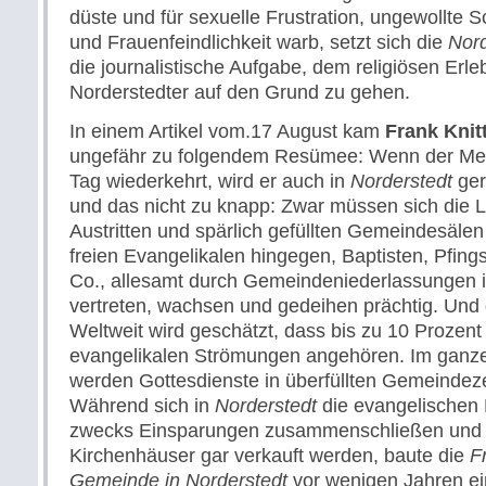
düste und für sexuelle Frustration, ungewollte
und Frauenfeindlichkeit warb, setzt sich die
Nord
die journalistische Aufgabe, dem religiösen Erle
Norderstedter auf den Grund zu gehen.
In einem Artikel vom.17 August kam
Frank Knit
ungefähr zu folgendem Resümee: Wenn der Me
Tag wiederkehrt, wird er auch in
Norderstedt
ger
und das nicht zu knapp: Zwar müssen sich die 
Austritten und spärlich gefüllten Gemeindesäle
freien Evangelikalen hingegen, Baptisten, Pfings
Co., allesamt durch Gemeindeniederlassungen 
vertreten, wachsen und gedeihen prächtig. Und d
Weltweit wird geschätzt, dass bis zu 10 Prozent
evangelikalen Strömungen angehören. Im ganz
werden Gottesdienste in überfüllten Gemeindeze
Während sich in
Norderstedt
die evangelischen
zwecks Einsparungen zusammenschließen und
Kirchenhäuser gar verkauft werden, baute die
F
Gemeinde in Norderstedt
vor wenigen Jahren e