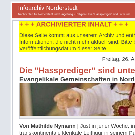
Infoarchiv Norderstedt
Nachrichten für Norderstedt und Umgebung
›
Religion
› Die "Hassprediger" sind unter uns
+ + + ARCHIVIERTER INHALT + + +
Diese Seite kommt aus unserem Archiv und enth
Informationen, die nicht mehr aktuell sind. Bitt
Veröffentlichungsdatum dieser Seite.
Freitag, 26. 
Die "Hassprediger" sind unte
Evangelikale Gemeinschaften in Nord
Von
Mathilde Nymann
| Just in jener Woche, i
transkontinentale klerikale Leitfigur in seinem 