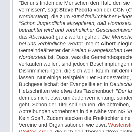
"Bei uns finden die Menschen den Halt, den si
vermissen", sagt
Steve Pecota
von der CGN (
C
Norderstedt
), die zum
Bund freikirchlicher Pfin
"
Schon Jugendliche akzeptieren, daß Homosexua
betrachtet wird und vorehelicher Geschlechtsver
das
Abendblatt
ganz wertungsfrei. "
Die Mensche
bei uns verbindliche Werte
", meint
Albert Ziegl
Gemeindeältester der
Freien Evangelischen Ge
Norderstedt
ist. Dass, was die Gemeindespreche
verkaufen wollen, sind jedoch Beschimpfungen
Diskriminierungen, die sich wohl kaum mit dem
lassen. Nur einige Beispiele: Der Bundesverlag,
Buchgesellschaft der Evangelikalen in
Deutschl
Hetzschriften wie etwa das Taschenbuch "
Der l
dem es nicht etwa um Judenvernichtung, sonde
geht. Schon der Titel soll Frauen, die abtreiben,
Abtreibungen vornehmen in die Nähe von NS-Ve
Kein Spaß. Zudem stecken die Freikirchler ein
Vereine und Organisationen wie etwa
Wüstenst
Weißes Kreuz
, die sich den Themen "Sexualeth