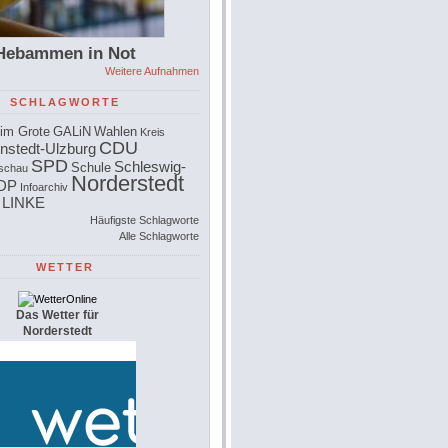
Hebammen in Not
Weitere Aufnahmen
SCHLAGWORTE
im Grote
GALiN
Wahlen
Kreis
CDU
nstedt-Ulzburg
SPD
Schleswig-
Schule
schau
Norderstedt
DP
Infoarchiv
 LINKE
Häufigste Schlagworte
Alle Schlagworte
WETTER
Das Wetter für
Norderstedt