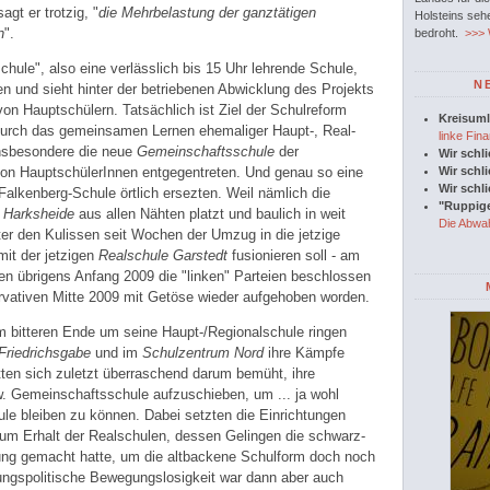
sagt er trotzig, "
die Mehrbelastung der ganztätigen
Holsteins seh
n
".
bedroht.
>>> W
hule", also eine verlässlich bis 15 Uhr lehrende Schule,
N
en und sieht hinter der betriebenen Abwicklung des Projekts
n Hauptschülern. Tatsächlich ist Ziel der Schulreform
Kreisuml
 Durch das gemeinsamen Lernen ehemaliger Haupt-, Real-
linke Fina
insbesondere die neue
Gemeinschaftsschule
der
Wir schl
von HauptschülerInnen entgegentreten. Und genau so eine
Wir schl
Wir schl
alkenberg-Schule örtlich ersezten. Weil nämlich die
"Ruppige
 Harksheide
aus allen Nähten platzt und baulich in weit
Die Abwah
ter den Kulissen seit Wochen der Umzug in die jetzige
mit der jetzigen
Realschule Garstedt
fusionieren soll - am
en übrigens Anfang 2009 die "linken" Parteien beschlossen
vativen Mitte 2009 mit Getöse wieder aufgehoben worden.
 bitteren Ende um seine Haupt-/Regionalschule ringen
Friedrichsgabe
und im
Schulzentrum Nord
ihre Kämpfe
tten sich zuletzt überraschend darum bemüht, ihre
. Gemeinschaftsschule aufzuschieben, um ... ja wohl
le bleiben zu können. Dabei setzten die Einrichtungen
um Erhalt der Realschulen, dessen Gelingen die schwarz-
ung gemacht hatte, um die altbackene Schulform doch noch
dungspolitische Bewegungslosigkeit war dann aber auch