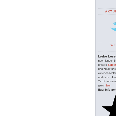
AKTU
WE
Liebe Lese
nach langer Ze
unsere
Selbs
und zu aktuali
welchen Motiv
und dem Infoar
Text in unsere
gleich
hier
.
Euer Infoarc