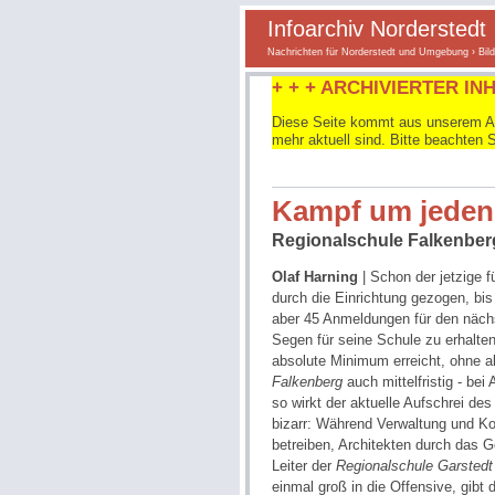
Infoarchiv Norderstedt
Nachrichten für Norderstedt und Umgebung
›
Bil
+ + + ARCHIVIERTER INH
Diese Seite kommt aus unserem Arc
mehr aktuell sind. Bitte beachten 
Kampf um jeden
Regionalschule Falkenberg
Olaf Harning
| Schon der jetzige 
durch die Einrichtung gezogen, bis
aber 45 Anmeldungen für den näch
Segen für seine Schule zu erhalten
absolute Minimum erreicht, ohne 
Falkenberg
auch mittelfristig - be
so wirkt der aktuelle Aufschrei des
bizarr: Während Verwaltung und K
betreiben, Architekten durch das
Leiter der
Regionalschule Garstedt
einmal groß in die Offensive, gibt