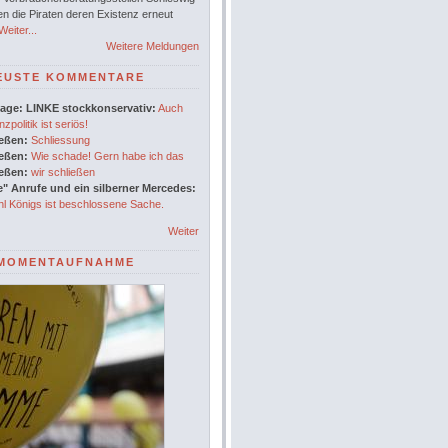
en die Piraten deren Existenz erneut
eiter...
Weitere Meldungen
EUSTE KOMMENTARE
age: LINKE stockkonservativ:
Auch
nzpolitik ist seriös!
ießen:
Schliessung
ießen:
Wie schade! Gern habe ich das
ießen:
wir schließen
" Anrufe und ein silberner Mercedes:
l Königs ist beschlossene Sache.
Weiter
MOMENTAUFNAHME