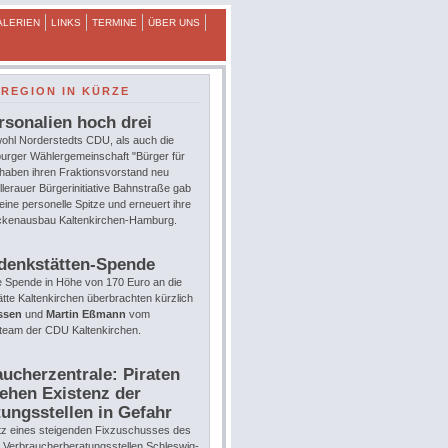
ALERIEN
LINKS
TERMINE
ÜBER UNS
REGION IN KÜRZE
rsonalien hoch drei
ohl Norderstedts CDU, als auch die
urger Wählergemeinschaft "Bürger für
 haben ihren Fraktionsvorstand neu
llerauer Bürgerinitiative Bahnstraße gab
eine personelle Spitze und erneuert ihre
eckenausbau Kaltenkirchen-Hamburg.
denkstätten-Spende
e Spende in Höhe von 170 Euro an die
te Kaltenkirchen überbrachten kürzlich
ssen
und
Martin Eßmann
vom
team der CDU Kaltenkirchen.
ucherzentrale: Piraten
ehen Existenz der
ungsstellen in Gefahr
tz eines steigenden Fixzuschusses des
e Verbraucherberatungsstellen Schleswig-