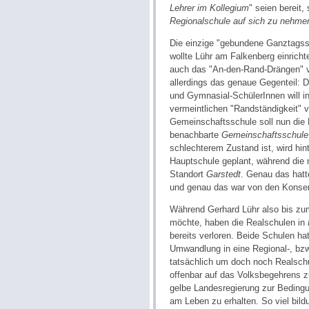
Lehrer im Kollegium
" seien bereit, 
Regionalschule auf sich zu nehme
Die einzige "gebundene Ganztagssc
wollte Lühr am Falkenberg einricht
auch das "An-den-Rand-Drängen" vo
allerdings das genaue Gegenteil:
und Gymnasial-SchülerInnen will 
vermeintlichen "Randständigkeit" 
Gemeinschaftsschule soll nun die F
benachbarte
Gemeinschaftsschule
schlechterem Zustand ist, wird hin
Hauptschule geplant, während die 
Standort
Garstedt
. Genau das hatt
und genau das war von den Konser
Während Gerhard Lühr also bis zum
möchte, haben die Realschulen in
bereits verloren. Beide Schulen ha
Umwandlung in eine Regional-, bzw
tatsächlich um doch noch Realschu
offenbar auf das Volksbegehrens z
gelbe Landesregierung zur Beding
am Leben zu erhalten. So viel bil