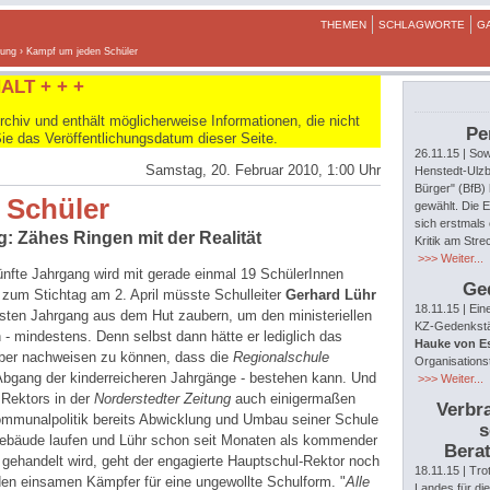
THEMEN
SCHLAGWORTE
G
dung
› Kampf um jeden Schüler
ALT + + +
hiv und enthält möglicherweise Informationen, die nicht
Pe
Sie das Veröffentlichungsdatum dieser Seite.
26.11.15
| Sow
Samstag, 20. Februar 2010, 1:00 Uhr
Henstedt-Ulzb
Bürger" (BfB)
 Schüler
gewählt. Die E
sich erstmals 
: Zähes Ringen mit der Realität
Kritik am Str
>>> Weiter...
fünfte Jahrgang wird mit gerade einmal 19 SchülerInnen
Ge
 zum Stichtag am 2. April müsste Schulleiter
Gerhard Lühr
18.11.15
| Ein
sten Jahrgang aus dem Hut zaubern, um den ministeriellen
KZ-Gedenkstät
 - mindestens. Denn selbst dann hätte er lediglich das
Hauke von E
aber nachweisen zu können, dass die
Regionalschule
Organisations
i Abgang der kinderreicheren Jahrgänge - bestehen kann. Und
>>> Weiter...
 Rektors in der
Norderstedter Zeitung
auch einigermaßen
Verbra
ommunalpolitik bereits Abwicklung und Umbau seiner Schule
s
 Gebäude laufen und Lühr schon seit Monaten als kommender
Berat
gehandelt wird, geht der engagierte Hauptschul-Rektor noch
18.11.15
| Tro
 den einsamen Kämpfer für eine ungewollte Schulform. "
Alle
Landes für di