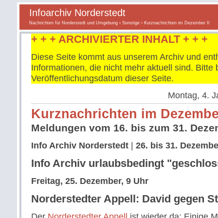
Infoarchiv Norderstedt
Nachrichten für Norderstedt und Umgebung
›
Sonstige
› Kurznachrichten im Dezember II
+ + + ARCHIVIERTER INHALT + + +
Diese Seite kommt aus unserem Archiv und enth
Informationen, die nicht mehr aktuell sind. Bitt
Veröffentlichungsdatum dieser Seite.
Montag, 4. J
Kurznachrichten im Dezember
Meldungen vom 16. bis zum 31. Deze
Info Archiv Norderstedt
|
26. bis 31. Dezembe
Info Archiv urlaubsbedingt "geschlo
Freitag, 25. Dezember, 9 Uhr
Norderstedter Appell: David gegen S
Der
Norderstedter Appell
ist wieder da: Einige 