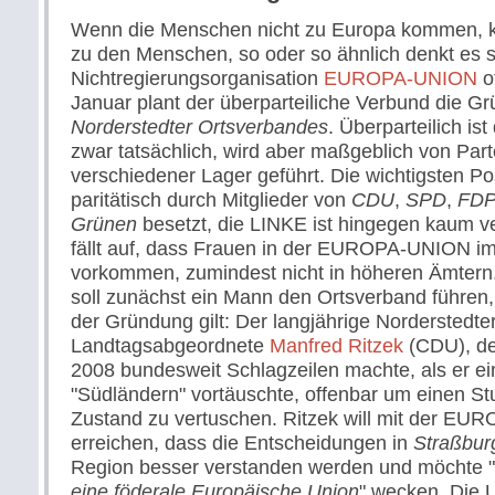
Wenn die Menschen nicht zu Europa kommen,
zu den Menschen, so oder so ähnlich denkt es s
Nichtregierungsorganisation
EUROPA-UNION
o
Januar plant der überparteiliche Verbund die G
Norderstedter Ortsverbandes
. Überparteilich is
zwar tatsächlich, wird aber maßgeblich von Parte
verschiedener Lager geführt. Die wichtigsten P
paritätisch durch Mitglieder von
CDU
,
SPD
,
FD
Grünen
besetzt, die LINKE ist hingegen kaum v
fällt auf, dass Frauen in der EUROPA-UNION im
vorkommen, zumindest nicht in höheren Ämtern
soll zunächst ein Mann den Ortsverband führen, d
der Gründung gilt: Der langjährige Norderstedte
Landtagsabgeordnete
Manfred Ritzek
(CDU), de
2008 bundesweit Schlagzeilen machte, als er ei
"Südländern" vortäuschte, offenbar um einen St
Zustand zu vertuschen. Ritzek will mit der E
erreichen, dass die Entscheidungen in
Straßbur
Region besser verstanden werden und möchte "
eine föderale Europäische Union
" wecken. Die U