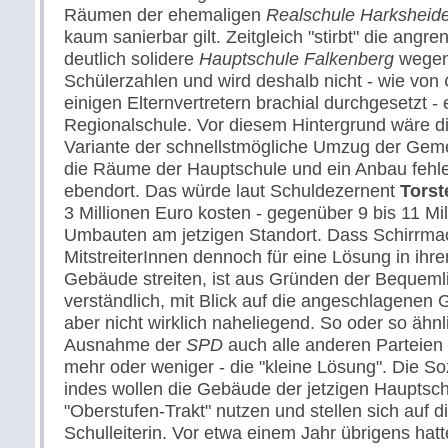
Räumen der ehemaligen
Realschule Harksheid
kaum sanierbar gilt. Zeitgleich "stirbt" die angr
deutlich solidere
Hauptschule Falkenberg
wegen
Schülerzahlen und wird deshalb nicht - wie von
einigen Elternvertretern brachial durchgesetzt -
Regionalschule. Vor diesem Hintergrund wäre di
Variante der schnellstmögliche Umzug der Geme
die Räume der Hauptschule und ein Anbau feh
ebendort. Das würde laut Schuldezernent
Tors
3 Millionen Euro kosten - gegenüber 9 bis 11 Mi
Umbauten am jetzigen Standort. Dass Schirrmac
MitstreiterInnen dennoch für eine Lösung in ihre
Gebäude streiten, ist aus Gründen der Bequeml
verständlich, mit Blick auf die angeschlagenen
aber nicht wirklich naheliegend. So oder so ähnl
Ausnahme der
SPD
auch alle anderen Parteien 
mehr oder weniger - die "kleine Lösung". Die S
indes wollen die Gebäude der jetzigen Hauptschu
"Oberstufen-Trakt" nutzen und stellen sich auf d
Schulleiterin. Vor etwa einem Jahr übrigens hat