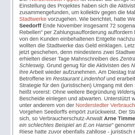
Einstellung des Projektes haben sich die Aktivis
zusammengefunden, um kollektiv gegen die Ma
Stadtwerke
vorzugehen. Wie berichtet, hatte We
Seedorff
Ende November insgesamt 72 sogenan
Rebellen" per Zahlungsaufforderung auffordern l
von den Kunden einbehaltenen Entgelte nachzuz
wollten die Stadtwerke das Geld einklagen. Letzt
jetzt geschehen, denn mindestens zwei Stadtw
erhielten dieser Tage Mahnschreiben des
Zentr
Schleswig
. Grund genug für die Aktivisten des
N
ihre Arbeit wieder aufzunehmen. Am Diestag tra
Betroffene im
Restaurant Lindenhof
und erarbeit
Strategie für den (juristischen) Umgang mit den
heißt vorerst: Ohne weitere Begründung
Widers
Bescheide einlegen und abwarten. Unterstützt w
unter anderem von der
Norderstedter Verbrauch
Vorgehen Seedorffs empört zurückweist. Der S
sich, so Verbraucherschutz-Anwalt
Arne Timm
ein schlechtes Beispiel an E.on Hanse
" genomm
Riese hatte zuvor ebenfalls zahllose - juristisch