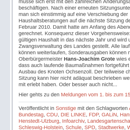
müsse sich erst mit den zahlreichen Änderungs
beschäftigen. Nach einer erneuten Sitzungsunte
man sich einstimmig auf eine Verschiebung der
Haushaltsberatungen auf die nächste Sitzung de
Februar 2010. Damit hatte am Anfang des Abe
gerechnet. Konsequenz dieser Vorgehensweise:
gültigen Haushalt in das nächste Jahr und wird u
Zwangsverwaltung des Landes gestellt. Alle la
können weiterlaufen, Sonderausgaben können ni
Oberbürgermeister
Hans-Joachim Grote
wies e
dass auch laufende Baumaßnahmen fortgeführt 
Ausbau des Knoten Ochsenzoll. Der teilweise ch
Sitzung kann hier nicht adäquat beschrieben 
mit erlebt haben. Oder besser auch nicht...
Hier gehts zu den
Meldungen vom 1. bis zum 1
Veröffentlicht in
Sonstige
mit den Schlagworten
Bundestag
,
CDU
,
DIE LINKE
,
FDP
,
GALiN
,
Han
Henstedt-Ulzburg
,
Infoarchiv
,
Landesgartensch
Schleswig-Holstein
,
Schule
,
SPD
,
Stadtwerke
,
W