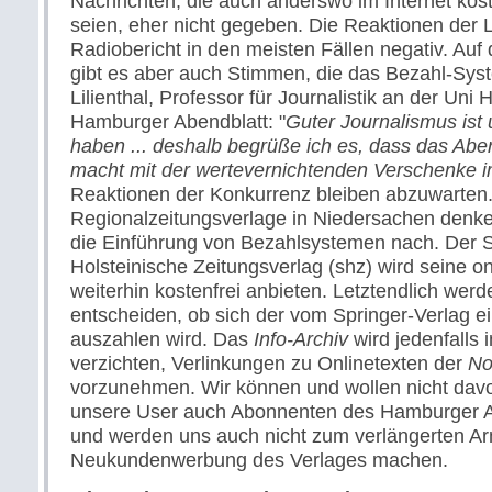
Nachrichten, die auch anderswo im Internet ko
seien, eher nicht gegeben. Die Reaktionen der
Radiobericht in den meisten Fällen negativ. Auf
gibt es aber auch Stimmen, die das Bezahl-Sys
Lilienthal, Professor für Journalistik an der Uni
Hamburger Abendblatt: "
Guter Journalismus ist
haben ... deshalb begrüße ich es, dass das Abe
macht mit der wertevernichtenden Verschenke i
Reaktionen der Konkurrenz bleiben abzuwarten.
Regionalzeitungsverlage in Niedersachen denken
die Einführung von Bezahlsystemen nach. Der 
Holsteinische Zeitungsverlag (shz) wird seine o
weiterhin kostenfrei anbieten. Letztendlich wer
entscheiden, ob sich der vom Springer-Verlag
auszahlen wird. Das
Info-Archiv
wird jedenfalls 
verzichten, Verlinkungen zu Onlinetexten der
No
vorzunehmen. Wir können und wollen nicht dav
unsere User auch Abonnenten des Hamburger A
und werden uns auch nicht zum verlängerten Ar
Neukundenwerbung des Verlages machen.