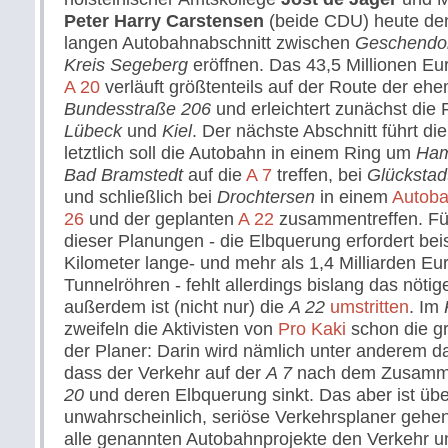
Peter Harry Carstensen
(beide CDU) heute den
langen Autobahnabschnitt zwischen
Geschendo
Kreis Segeberg
eröffnen. Das 43,5 Millionen Eur
A 20
verläuft größtenteils auf der Route der eh
Bundesstraße 206
und erleichtert zunächst die 
Lübeck
und
Kiel
. Der nächste Abschnitt führt di
letztlich soll die Autobahn in einem Ring um
Ham
Bad Bramstedt
auf die
A 7
treffen, bei
Glückstad
und schließlich bei
Drochtersen
in einem
Autoba
26
und der geplanten
A 22
zusammentreffen. Für
dieser Planungen - die Elbquerung erfordert bei
Kilometer lange- und mehr als 1,4 Milliarden Eur
Tunnelröhren - fehlt allerdings bislang das nötig
außerdem ist (nicht nur) die
A 22
umstritten
. Im
zweifeln die Aktivisten von
Pro Kaki
schon die g
der Planer: Darin wird nämlich unter anderem 
dass der Verkehr auf der
A 7
nach dem Zusamme
20
und deren Elbquerung sinkt. Das aber ist üb
unwahrscheinlich, seriöse Verkehrsplaner gehe
alle genannten Autobahnprojekte den Verkehr u