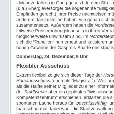
- Mahnverfahren in Gang gesetzt. In dem Streit
(u.a.) Energieversorger die sogenannte "Billigke
Empfinden gerecht) ihrer Preise nachweisen mü
anderem darszustellen haben, wie genau sich d
zusammensetzt. Außerdem haben die
Norderst
teilweise Preiserhöhungsklauseln in ihren Verträ
möglicherweise unwirksam sind. Im
Norderstedt
sich die "Rebellen" nun erneut und kritisieren u
hohen Gewinne der Gaspreis-Sparte des städtis
Donnerstag, 24. Dezember, 9 Uhr
Flexibler Ausschuss
Extrem flexibel zeigte sich dieser Tage der
Nord
Hauptausschuss
(ehemals "Magistrat"). Weil a
als die Hälfte seiner Mitglieder zu einer Informa
der
Stadtwerke
über ein geplantes "Wissenschaf
Kompetenzzentrum" erschienen, erklärten die si
spontanen Laune heraus für "
beschlussfähig
" u
man schon mal dabei war - die Stadtverwaltung 