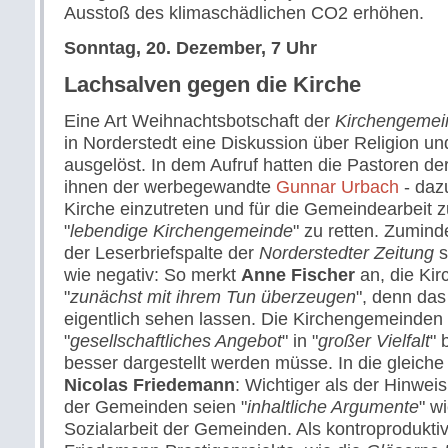
Ausstoß des klimaschädlichen CO2 erhöhen.
Sonntag, 20. Dezember, 7 Uhr
Lachsalven gegen die Kirche
Eine Art Weihnachtsbotschaft der
Kirchengemei
in Norderstedt eine Diskussion über Religion und
ausgelöst. In dem Aufruf hatten die Pastoren de
ihnen der werbegewandte
Gunnar Urbach
- dazu
Kirche einzutreten und für die Gemeindearbeit 
"
lebendige Kirchengemeinde
" zu retten. Zumind
der Leserbriefspalte der
Norderstedter Zeitung
s
wie negativ: So merkt
Anne Fischer
an, die Kir
"
zunächst mit ihrem Tun überzeugen
", denn das
eigentlich sehen lassen. Die Kirchengemeinden
"
gesellschaftliches Angebot
" in "
großer Vielfalt
" 
besser dargestellt werden müsse. In die gleiche
Nicolas Friedemann
: Wichtiger als der Hinweis
der Gemeinden seien "
inhaltliche Argumente
" w
Sozialarbeit der Gemeinden. Als kontroprodukti