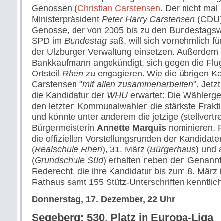
Genossen (
Christian Carstensen
. Der nicht mal
Ministerpräsident
Peter Harry Carstensen
(CDU)
Genosse, der von 2005 bis zu den Bundestagsw
SPD im
Bundestag
saß, will sich vornehmlich f
der Ulzburger Verwaltung einsetzen. Außerdem 
Bankkaufmann angekündigt, sich gegen die Flu
Ortsteil
Rhen
zu engagieren. Wie die übrigen Ka
Carstensen "
mit allen zusammenarbeiten
". Jetz
die Kandidatur der
WHU
erwartet: Die Wählergem
den letzten Kommunalwahlen die stärkste Frakt
und könnte unter anderem die jetzige (stellvertr
Bürgermeisterin
Annette Marquis
nominieren. F
die offiziellen Vorstellungsrunden der Kandidat
(
Realschule Rhen
), 31. März (
Bürgerhaus
) und 
(
Grundschule Süd
) erhalten neben den Genannt
Rederecht, die ihre Kandidatur bis zum 8. März
Rathaus samt 155 Stütz-Unterschriften kenntli
Donnerstag, 17. Dezember, 22 Uhr
Segeberg: 530. Platz in Europa-Liga