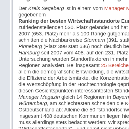
Der
Kreis Segeberg
ist in einem vom
Manager 
gegebenem
Ranking der besten Wirtschaftsstandorte Eu
zufriedenstellenden 530. Platz gelandet und ha
2007 (653. Platz) mehr als 100 Ränge gutgemach
schnitten die Nachbarkreise
Stormarn
(391. stat
Pinneberg
(Platz 399 statt 636) noch deutlich b
Hamburg
seit 2007 vom 408. auf den 231. Platz g
Untersuchung wurden Standortfaktoren in mehr
Regionen analysiert. Bei insgesamt
25 Bereich
allem die demografische Entwicklung, die wirtsc
die Effizienz der Arbeitsmärkte, die Konzentrat
die Wertschöpfung in der Hochtechnologie geprü
diesen Gesichtspunkten interessantesten Stand
Manager Magazin
gleich 14 Regionen in
Bayern
Würtemberg
, am schlechtesten schneiden die
Ostdeutschland ab: Alleine die 50 "standortsch
insgesamt 408 deutschen Kommunen liegen hier.
muss allerdings stets bedacht werden: Wir spr
"Wirtschaftsstandorten" - und damit nicht unbed