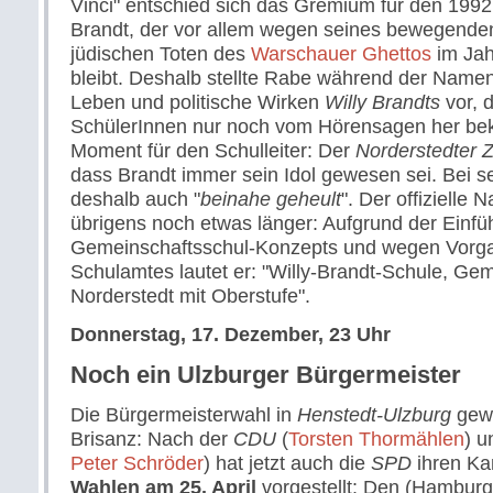
Vinci" entschied sich das Gremium für den 199
Brandt, der vor allem wegen seines bewegend
jüdischen Toten des
Warschauer Ghettos
im Jah
bleibt. Deshalb stellte Rabe während der Namen
Leben und politische Wirken
Willy Brandts
vor, 
SchülerInnen nur noch vom Hörensagen her beka
Moment für den Schulleiter: Der
Norderstedter Z
dass Brandt immer sein Idol gewesen sei. Bei s
deshalb auch "
beinahe geheult
". Der offizielle
übrigens noch etwas länger: Aufgrund der Einfü
Gemeinschaftsschul-Konzepts und wegen Vorg
Schulamtes lautet er: "Willy-Brandt-Schule, Ge
Norderstedt mit Oberstufe".
Donnerstag, 17. Dezember, 23 Uhr
Noch ein Ulzburger Bürgermeister
Die Bürgermeisterwahl in
Henstedt-Ulzburg
gewi
Brisanz: Nach der
CDU
(
Torsten Thormählen
) u
Peter Schröder
) hat jetzt auch die
SPD
ihren Kan
Wahlen am 25. April
vorgestellt: Den (Hambur