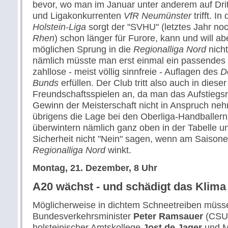
bevor, wo man im Januar unter anderem auf Dritt
und Ligakonkurrenten
VfR Neumünster
trifft. In
Holstein-Liga
sorgt der "SVHU" (letztes Jahr no
Rhen
) schon länger für Furore, kann und will ab
möglichen Sprung in die
Regionalliga Nord
nich
nämlich müsste man erst einmal ein passendes
zahllose - meist völlig sinnfreie - Auflagen des
D
Bunds
erfüllen. Der Club tritt also auch in diese
Freundschaftsspielen an, da man das Aufstiegs
Gewinn der Meisterschaft nicht in Anspruch ne
übrigens die Lage bei den Oberliga-Handballern
überwintern nämlich ganz oben in der Tabelle u
Sicherheit nicht "Nein" sagen, wenn am Saison
Regionalliga Nord
winkt.
Montag, 21. Dezember, 8 Uhr
A20 wächst - und schädigt das Klima
Möglicherweise in dichtem Schneetreiben müss
Bundesverkehrsminister
Peter Ramsauer
(CSU)
holsteinischer Amtskollege
Jost de Jager
und Mi