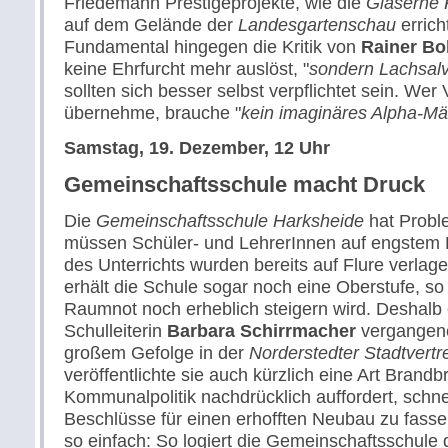
Friedemann Prestigeprojekte, wie die
Gläserne 
auf dem Gelände der
Landesgartenschau
erricht
Fundamental hingegen die Kritik von
Rainer Bo
keine Ehrfurcht mehr auslöst, "
sondern Lachsal
sollten sich besser selbst verpflichtet sein. We
übernehme, brauche "
kein imaginäres Alpha-M
Samstag, 19. Dezember, 12 Uhr
Gemeinschaftsschule macht Druck
Die
Gemeinschaftsschule Harksheide
hat Probl
müssen Schüler- und LehrerInnen auf engstem R
des Unterrichts wurden bereits auf Flure verlage
erhält die Schule sogar noch eine Oberstufe, so
Raumnot noch erheblich steigern wird. Deshalb
Schulleiterin
Barbara Schirrmacher
vergangene
großem Gefolge in der
Norderstedter Stadtvertr
veröffentlichte sie auch kürzlich eine Art Brandbri
Kommunalpolitik nachdrücklich auffordert, schnel
Beschlüsse für einen erhofften Neubau zu fassen
so einfach: So logiert die Gemeinschaftsschule d