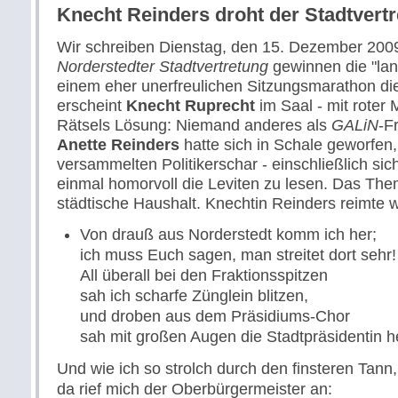
Knecht Reinders droht der Stadtvert
Wir schreiben Dienstag, den 15. Dezember 2009
Norderstedter Stadtvertretung
gewinnen die "lan
einem eher unerfreulichen Sitzungsmarathon di
erscheint
Knecht Ruprecht
im Saal - mit roter
Rätsels Lösung: Niemand anderes als
GALiN
-F
Anette Reinders
hatte sich in Schale geworfen
versammelten Politikerschar - einschließlich sic
einmal homorvoll die Leviten zu lesen. Das The
städtische Haushalt. Knechtin Reinders reimte wi
Von drauß aus Norderstedt komm ich her;
ich muss Euch sagen, man streitet dort sehr!
All überall bei den Fraktionsspitzen
sah ich scharfe Zünglein blitzen,
und droben aus dem Präsidiums-Chor
sah mit großen Augen die Stadtpräsidentin h
Und wie ich so strolch durch den finsteren Tann,
da rief mich der Oberbürgermeister an: