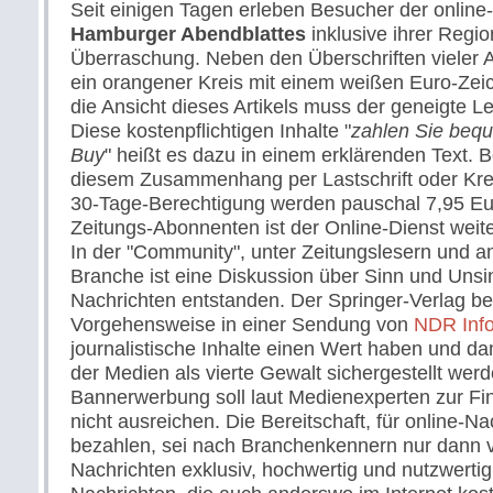
Seit einigen Tagen erleben Besucher der online
Hamburger Abendblattes
inklusive ihrer Regi
Überraschung. Neben den Überschriften vieler Ar
ein orangener Kreis mit einem weißen Euro-Zeich
die Ansicht dieses Artikels muss der geneigte L
Diese kostenpflichtigen Inhalte "
zahlen Sie bequ
Buy
" heißt es dazu in einem erklärenden Text.
diesem Zusammenhang per Lastschrift oder Kred
30-Tage-Berechtigung werden pauschal 7,95 Euro
Zeitungs-Abonnenten ist der Online-Dienst weite
In der "Community", unter Zeitungslesern und a
Branche ist eine Diskussion über Sinn und Unsin
Nachrichten entstanden. Der Springer-Verlag b
Vorgehensweise in einer Sendung von
NDR Inf
journalistische Inhalte einen Wert haben und d
der Medien als vierte Gewalt sichergestellt wer
Bannerwerbung soll laut Medienexperten zur Fin
nicht ausreichen. Die Bereitschaft, für online-Na
bezahlen, sei nach Branchenkennern nur dann 
Nachrichten exklusiv, hochwertig und nutzwertig 