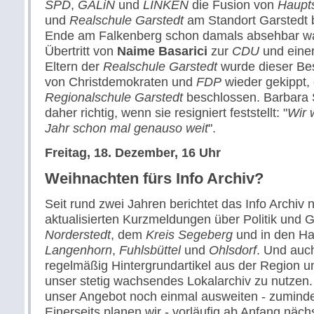
SPD
,
GALiN
und
LINKEN
die Fusion von
Haupt
und
Realschule Garstedt
am Standort Garstedt 
Ende am Falkenberg schon damals absehbar w
Übertritt von
Naime Basarici
zur
CDU
und eine
Eltern der
Realschule Garstedt
wurde dieser Be
von Christdemokraten und
FDP
wieder gekippt,
Regionalschule Garstedt
beschlossen. Barbara S
daher richtig, wenn sie resigniert feststellt: "
Wir 
Jahr schon mal genauso weit
".
Freitag, 18. Dezember, 16 Uhr
Weihnachten fürs Info Archiv?
Seit rund zwei Jahren berichtet das Info Archiv 
aktualisierten Kurzmeldungen über Politik und G
Norderstedt
, dem
Kreis Segeberg
und in den Ha
Langenhorn
,
Fuhlsbüttel
und
Ohlsdorf
. Und auc
regelmäßig Hintergrundartikel aus der Region un
unser stetig wachsendes Lokalarchiv zu nutzen.
unser Angebot noch einmal ausweiten - zuminde
Einerseits planen wir - vorläufig ab Anfang näch