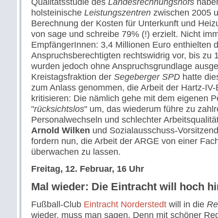
Qualitätsstudie des
Landesrechnungshofs
haben
holsteinische
Leistungszentren
zwischen 2005 u
Berechnung der Kosten für Unterkunft und Heiz
von sage und schreibe 79% (!) erzielt. Nicht i
EmpfängerInnen: 3,4 Millionen Euro enthielten 
Anspruchsberechtigten rechtswidrig vor, bis zu 
wurden jedoch ohne Anspruchsgrundlage ausgez
Kreistagsfraktion der
Segeberger SPD
hatte die
zum Anlass genommen, die Arbeit der Hartz-IV-
kritisieren: Die nämlich gehe mit dem eigenen P
"
rücksichtslos
" um, das wiederum führe zu zahlr
Personalwechseln und schlechter Arbeitsqualität
Arnold Wilken
und Sozialausschuss-Vorsitzen
fordern nun, die Arbeit der ARGE von einer Fach
überwachen zu lassen.
Freitag, 12. Februar, 16 Uhr
Mal wieder: Die Eintracht will hoch h
Fußball-Club
Eintracht Norderstedt
will in die
Re
wieder, muss man sagen. Denn mit schöner Reg