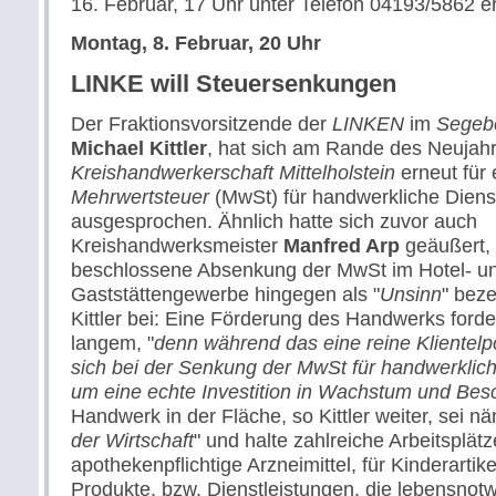
16. Februar, 17 Uhr unter Telefon 04193/5862 e
Montag, 8. Februar, 20 Uhr
LINKE will Steuersenkungen
Der Fraktionsvorsitzende der
LINKEN
im
Segebe
Michael Kittler
, hat sich am Rande des Neujah
Kreishandwerkerschaft Mittelholstein
erneut für
Mehrwertsteuer
(MwSt) für handwerkliche Diens
ausgesprochen. Ähnlich hatte sich zuvor auch
Kreishandwerksmeister
Manfred Arp
geäußert, 
beschlossene Absenkung der MwSt im Hotel- u
Gaststättengewerbe hingegen als "
Unsinn
" beze
Kittler bei: Eine Förderung des Handwerks forder
langem, "
denn während das eine reine Klientelpol
sich bei der Senkung der MwSt für handwerklich
um eine echte Investition in Wachstum und Bes
Handwerk in der Fläche, so Kittler weiter, sei nä
der Wirtschaft
" und halte zahlreiche Arbeitsplätz
apothekenpflichtige Arzneimittel, für Kinderartik
Produkte, bzw. Dienstleistungen, die lebensnotw