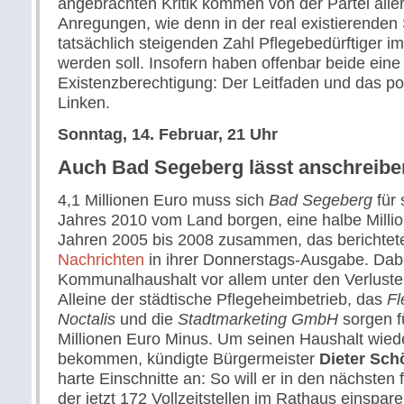
angebrachten Kritik kommen von der Partei all
Anregungen, wie denn in der real existierenden S
tatsächlich steigenden Zahl Pflegebedürftiger 
werden soll. Insofern haben offenbar beide eine
Existenzberechtigung: Der Leitfaden und das pol
Linken.
Sonntag, 14. Februar, 21 Uhr
Auch Bad Segeberg lässt anschreibe
4,1 Millionen Euro muss sich
Bad Segeberg
für 
Jahres 2010 vom Land borgen, eine halbe Millio
Jahren 2005 bis 2008 zusammen, das berichtet
Nachrichten
in ihrer Donnerstags-Ausgabe. Dabe
Kommunalhaushalt vor allem unter den Verluste
Alleine der städtische Pflegeheimbetrieb, das
Fl
Noctalis
und die
Stadtmarketing GmbH
sorgen f
Millionen Euro Minus. Um seinen Haushalt wieder
bekommen, kündigte Bürgermeister
Dieter Sch
harte Einschnitte an: So will er in den nächsten 
der jetzt 172 Vollzeitstellen im Rathaus einspa