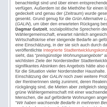
benachteiligt sind und über einen entsprechend
verfügen. Außerdem ist die Miethöhe für einen 
gedeckelt und genau der (Zeitraum) wurde geset
gesenkt. Grund genug für die
Grün Alternative L
(
GALiN
), um über den erwarteten Rückgang beso
Dagmar Gutzeit
, sozialpolitische Sprecherin de
Wählergemeinschaft, erwartet nämlich angesich
Wirtschaftskrise eher steigende Bedarfe an ge
eine Einschätzung, in der sie sich auch durch da
veröffentlichte
Integrierte Stadtentwicklungskon
sieht, das "
preisgünstige Wohnungsangebote
" a
wichtisten Ziele der Norderstedter Stadtentwickl
signifikantes Absinken des Angebots hätte also
für die Situation vieler Norderstedter Haushal
Einschätzung der
GALiN
noch zwei weitere Pro
der RentnerInnen stetig zunimmt, deren Realei
rückgängig sind, die Mieten aber zeitgleich stei
grüne Wählergemeinschaft mit einer wachsenden
Menschen, die auf geförderte Wohnungen angew
"
Wir haben wachsende Bedarfe in mehreren Bev