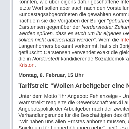
könnten, wie über eigens dafür geschaffene Int
letzte Wort sollen aber auch nach den Vorstell
Bundestagsabgeordneten die gewählten Kommuna
nachdem sie die Vorgaben der Bürger "
gebühre
Carstensen gegenüber der
Norderstedter Zeitu
werden spüren, dass es auch um ihr eigenes Ge
sollten nicht unterschätzt werden
". Wem die
Int
Langenhorners bekannt vorkommt, hat sich übri
getäuscht: Carstensen verwendet exakt die glei
die in
Norderstedt
kandidierende Sozialdemokra
Kriston
.
Montag, 8. Februar, 15 Uhr
Tarifstreit: "Wollen Arbeitgeber eine
Unter dem Motto "Ihr Angebot: Fehlanzeige - Un
Warnstreik" reagierte die Gewerkschaft
ver.di
au
Angebotspolitik der Arbeitgeber nach der zweite
Verhandlungsrunde für die Beschäftigten des öff
"Wir haben uns allen Ernstes anhören müssen, 
Spielraum für Lohnerhöhungen gebe", heißt es 