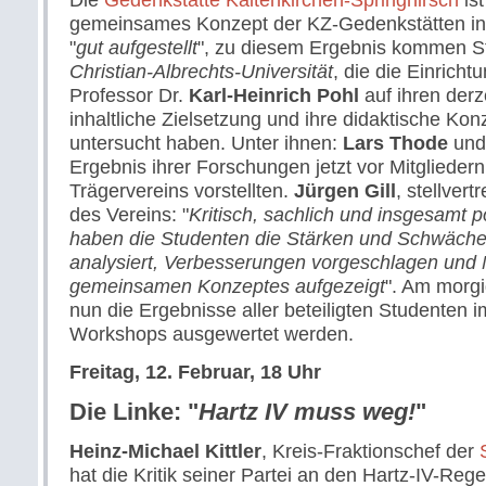
gemeinsames Konzept der KZ-Gedenkstätten i
"
gut aufgestellt
", zu diesem Ergebnis kommen St
Christian-Albrechts-Universität
, die die Einricht
Professor Dr.
Karl-Heinrich Pohl
auf ihren derz
inhaltliche Zielsetzung und ihre didaktische Kon
untersucht haben. Unter ihnen:
Lars Thode
un
Ergebnis ihrer Forschungen jetzt vor Mitglieder
Trägervereins vorstellten.
Jürgen Gill
, stellver
des Vereins: "
Kritisch, sachlich und insgesamt p
haben die Studenten die Stärken und Schwächen
analysiert, Verbesserungen vorgeschlagen und 
gemeinsamen Konzeptes aufgezeigt
". Am morg
nun die Ergebnisse aller beteiligten Studenten
Workshops ausgewertet werden.
Freitag, 12. Februar, 18 Uhr
Die Linke: "
Hartz IV muss weg!
"
Heinz-Michael Kittler
, Kreis-Fraktionschef der
hat die Kritik seiner Partei an den Hartz-IV-Rege