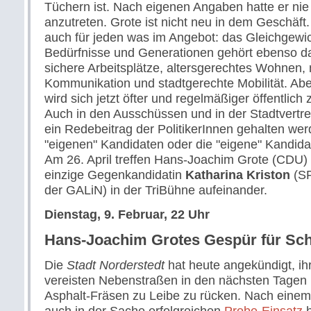
Tüchern ist. Nach eigenen Angaben hatte er nie 
anzutreten. Grote ist nicht neu in dem Geschäft
auch für jeden was im Angebot: das Gleichgewic
Bedürfnisse und Generationen gehört ebenso da
sichere Arbeitsplätze, altersgerechtes Wohnen
Kommunikation und stadtgerechte Mobilität. Abe
wird sich jetzt öfter und regelmäßiger öffentlich
Auch in den Ausschüssen und in der Stadtvertr
ein Redebeitrag der PolitikerInnen gehalten we
"eigenen" Kandidaten oder die "eigene" Kandidat
Am 26. April treffen Hans-Joachim Grote (CDU) 
einzige Gegenkandidatin
Katharina Kriston
(SP
der GALiN) in der TriBühne aufeinander.
Dienstag, 9. Februar, 22 Uhr
Hans-Joachim Grotes Gespür für Schn
Die
Stadt Norderstedt
hat heute angekündigt, ih
vereisten Nebenstraßen in den nächsten Tagen 
Asphalt-Fräsen zu Leibe zu rücken. Nach einem
auch in der Sache erfolgreichen
Probe-Einsatz
h