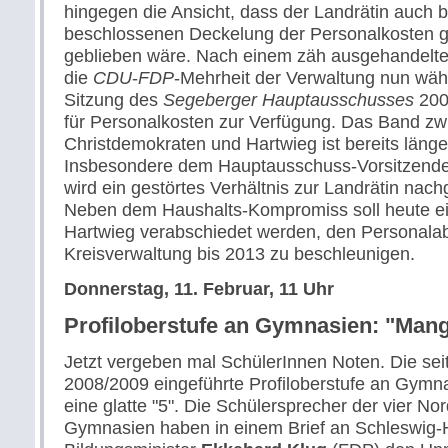
hingegen die Ansicht, dass der Landrätin auch b
beschlossenen Deckelung der Personalkosten 
geblieben wäre. Nach einem zäh ausgehandelte
die
CDU
-
FDP
-Mehrheit der Verwaltung nun wäh
Sitzung des
Segeberger Hauptausschusses
200
für Personalkosten zur Verfügung. Das Band z
Christdemokraten und Hartwieg ist bereits länge
Insbesondere dem Hauptausschuss-Vorsitzend
wird ein gestörtes Verhältnis zur Landrätin nach
Neben dem Haushalts-Kompromiss soll heute ei
Hartwieg verabschiedet werden, den Personalab
Kreisverwaltung bis 2013 zu beschleunigen.
Donnerstag, 11. Februar, 11 Uhr
Profiloberstufe an Gymnasien: "Mang
Jetzt vergeben mal SchülerInnen Noten. Die sei
2008/2009 eingeführte Profiloberstufe an Gymna
eine glatte "5". Die Schülersprecher der vier No
Gymnasien haben in einem Brief an Schleswig-H