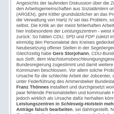
Angesichts der laufenden Diskussion über die Z
den Arbeitsgemeinschaften aus
Sozialämtern
u
(ARGEN), geht Kittler grundsätzlicher an das P
die Verwaltung von Hartz IV sei das Problem, 
selbst. Die Kritik an der meist fehlerhaften Arb
hier insbesondere der
Leistungszentren
- weist K
zurück: So hätten
CDU
,
SPD
und
FDP
zuletzt 
einmütig den Personaletat des Kreises gedeckel
Neubesetzung offener Stellen in der
Segeberge
Gleichzeitig habe
Gero Storjohann
,
CDU
-Bund
aus
Seth
, dem
Wachstumsbeschleunigungsges
Bundesregierung zugestimmt und damit weitere 
Kommunen beschlossen. Vor allem solche Proble
Ursache für die schlechte Arbeit der Jobcenter, di
unter Federführung des Ammersbeker Bundest
Franz Thönnes
installiert und durchgesetzt wo
paar fehlende Personalstellen und kommunale 
jedoch wirklich als Ursache dafür herhalten kö
Leistungszentren in
Schleswig-Holstein
mehr 
Anträge falsch bearbeiten
, sei dahingestellt. 