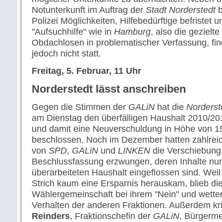
Notunterkunft im Auftrag der
Stadt Norderstedt
b
Polizei Möglichkeiten, Hilfebedürftige befristet 
"Aufsuchhilfe" wie in
Hamburg
, also die gezielt
Obdachlosen in problematischer Verfassung, fin
jedoch nicht statt.
Freitag, 5. Februar, 11 Uhr
Norderstedt lässt anschreiben
Gegen die Stimmen der
GALiN
hat die
Norderst
am Dienstag den überfälligen Haushalt 2010/20
und damit eine Neuverschuldung in Höhe von 15
beschlossen. Noch im Dezember hatten zahlrei
von
SPD
,
GALiN
und
LINKEN
die Verschiebung
Beschlussfassung erzwungen, deren Inhalte nun 
überarbeiteten Haushalt eingeflossen sind. Wei
Strich kaum eine Ersparnis herauskam, blieb di
Wählergemeinschaft bei ihrem "Nein" und wetter
Verhalten der anderen Fraktionen. Außerdem kri
Reinders
, Fraktionschefin der
GALiN
, Bürgerme