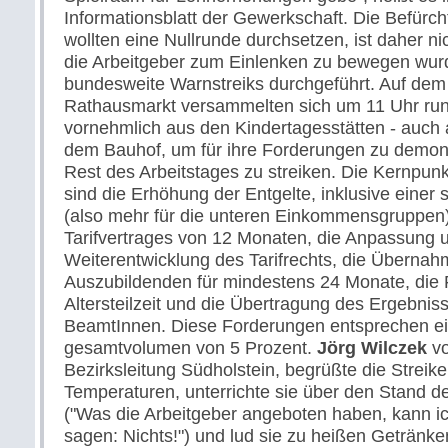
Informationsblatt der Gewerkschaft. Die Befürch
wollten eine Nullrunde durchsetzen, ist daher n
die Arbeitgeber zum Einlenken zu bewegen wur
bundesweite Warnstreiks durchgeführt. Auf dem
Rathausmarkt versammelten sich um 11 Uhr run
vornehmlich aus den Kindertagesstätten - auch 
dem Bauhof, um für ihre Forderungen zu demons
Rest des Arbeitstages zu streiken. Die Kernpun
sind die Erhöhung der Entgelte, inklusive eine
(also mehr für die unteren Einkommensgruppen),
Tarifvertrages von 12 Monaten, die Anpassung 
Weiterentwicklung des Tarifrechts, die Übernah
Auszubildenden für mindestens 24 Monate, die 
Altersteilzeit und die Übertragung des Ergebniss
BeamtInnen. Diese Forderungen entsprechen e
gesamtvolumen von 5 Prozent.
Jörg Wilczek
vo
Bezirksleitung Südholstein, begrüßte die Streike
Temperaturen, unterrichte sie über den Stand 
("Was die Arbeitgeber angeboten haben, kann ic
sagen: Nichts!") und lud sie zu heißen Getränke