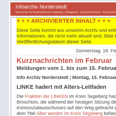
Infoarchiv Norderstedt
Nachrichten für Norderstedt und Umgebung
›
Schlagworte
›
Edmund Plambeck
› Kurznachric
+ + + ARCHIVIERTER INHALT + + +
Diese Seite kommt aus unserem Archiv und enth
Informationen, die nicht mehr aktuell sind. Bitt
Veröffentlichungsdatum dieser Seite.
Donnerstag, 18. Fe
Kurznachrichten im Februar
Meldungen vom 1. bis zum 15. Februa
Info Archiv Norderstedt
|
Montag, 15. Februar
LINKE hadert mit Alters-Leitfaden
Die
Fraktion der LINKEN
im
Kreis Segeberg
hade
Broschüre, die während der heutigen Sitzung d
Kreissozialausschusses
auf den Weg gebracht w
dem Titel
Älter werden im Kreis Segeberg
befass