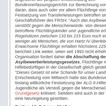
Bundesverfassungsgerichts
zur Berechnung von
daran, dass auch oder vor allem Flüchtlinge von 
Festsetzung von Transferleistungen betroffen s
Geschäftsführer des FRSH: "
Auch das Asylbewe
verstößt gegen die Menschenwürde. Von diese
betroffene Flüchtlingskinder und -jugendliche er
Regelsätzen zwischen 133 bis 215 Euro noch e
weniger als Menschen, die von Hartz IV überle
Erwachsene Flüchtlinge erhalten höchstens 225
berichtet Link weiter, seien seit 1993 nicht erhö
Organisation fordert daher
die Abschaffung de
Asylbewerberleistungsgesetzes
, Flüchtlinge
Hilfebedürftigen in der Gesellschaft gleich gestel
"
Dieses Gesetz ist eine Schande für unser Land
Entscheidung vom Mittwoch hatte das
Bundesve
bislang willkürliche Festsetzung der
ALG II
-Hilf
Jugendliche als Verstoß gegen die Menschenw
Grundgesetz
kritisiert. Seitdem wird auch in der
eine Neuregelung gestritten.