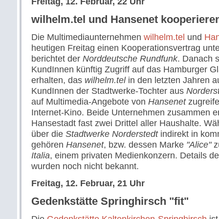
Freitag, 12. Februar, 22 Uhr
wilhelm.tel und Hansenet kooperiere
Die Multimediaunternehmen
wilhelm.tel
und
Han
heutigen Freitag einen Kooperationsvertrag unte
berichtet der
Norddeutsche Rundfunk
. Danach s
KundInnen künftig Zugriff auf das Hamburger G
erhalten, das
wilhelm.tel
in den letzten Jahren a
KundInnen der Stadtwerke-Tochter aus
Norders
auf Multimedia-Angebote von
Hansenet
zugreif
Internet-Kino. Beide Unternehmen zusammen er
Hansestadt fast zwei Drittel aller Haushalte. W
über die
Stadtwerke Norderstedt
indirekt in kom
gehören
Hansenet
, bzw. dessen Marke
"Alice"
z
Italia
, einem privaten Medienkonzern. Details
wurden noch nicht bekannt.
Freitag, 12. Februar, 21 Uhr
Gedenkstätte Springhirsch "fit"
Die
Gedenkstätte Kaltenkirchen-Springhirsch
ist