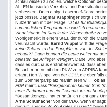
schlau wissen zu wollen, welche Optionen best
ALLEN kritisierte) Verkehrs- und Parksituation
verbessern. Doch einige Leserbrief-SchreiberI
jetzt besser.
Dagmar Krappinger
sorgt sich um
NutzerInnen mit der Frage: "
Ist es für Busfahrgä
sommerlichen Temperaturen wirklich erstrebens
Viertelstunde im Stau in der Wiesenstraße zu v
Wohlgemerkt in einem Stau, der durch die Ma
verursacht wurde.
Bernd Wippel
wirft die Frage 
keine Zufahrt zu den Parkplätzen von der Schle
gebaut?? Dann können die Leute weiter mit d
belasten die Anlieger weniger
". Dabei wird aber
dass es durchaus erstrebenswert ist, dass eben 
BesucherInnen mit dem PKW zum ARRIBA fahre
erfährt Herr Wippel von der
CDU
, die ebenfalls
zum Sommerparkplatz reanimieren will.
Tobias 
FDP
meint, dass "
Parkgebühren keinen Sinn (m
mehr Parkraum und ein Gesamtkonzept benötig
"Gesamtkonzept" hat er natürlich nicht ganz Un
Arne Schumacher
von der
CDU
, wenn er sagt:
geprüft, aber nichts Konkretes passiert
." Diese K