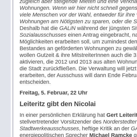
zugleich aber steigende Mieten und eine Verkn
Wohnungen. Wenn wir hier nicht schnell gegens
viele Menschen vor der Wahl, entweder für ihre 
Wohnungen am Nötigsten zu sparen, oder die St
Deshalb hat die
GALiN
während der jüngsten Si
Sozialausschusses
einen Antrag eingebracht, n
Möglichkeiten erarbeiten soll, um zumindest den
Bestandes an geförderten Wohnungen zu gewäh
wollen Gutzeit & ihre MitstreiterInnen auch die 3
aktivieren, die 2012 und 2013 aus alten Wohn
die Stadt zurückfließen. Die Verwaltung will jetz
erarbeiten, der Ausschuss will dann Ende Febru
entscheiden.
Freitag, 5. Februar, 22 Uhr
Leiteritz gibt den Nicolai
In einer persönlichen Erklärung hat
Gert Leiteri
stellvertretender Vorsitzender des
Norderstedter
Stadtwerkeausschusses
, heftige Kritik an der
G
energiepolitischen Sprecher
Michael Ramcke
g