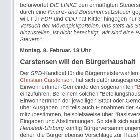
befürwortet
DIE LINKE
den ermäßigten Steuersa
durch eine
Finanz- und Börsenumsatzsteuer
geg
will. Für
FDP
und
CDU
hat Kittler hingegen nur S
Versuch der Mövenpickparteien, uns stets als S
hinzustellen, ist nicht berechtigt. Wir sind eine P
Steuern
".
Montag, 8. Februar, 18 Uhr
Carstensen will den Bürgerhaushalt
Der
SPD
-Kandidat für die Bürgermeisterwahlen
Christian Carstensen
, hat sich dafür ausgesproc
EinwohnerInnen-Gemeinde den sogenannten
"
einzuführen. Bei einem solchen "Beteilungshaus
EinwohnerInnen der jeweiligen Stadt oder Gemei
über Ausgaben und teils auch Einnahmen der
mitzubestimmen, beispielsweise über "Basisve
Eingaben und Abstimmungen. So stellt sich auch
Henstedt-Ulzburg
künftig Bürgerversammlungen 
denen die Bürger ebenso Vorschläge zur Haush