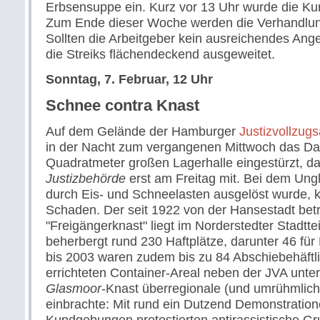
Erbsensuppe ein. Kurz vor 13 Uhr wurde die K
Zum Ende dieser Woche werden die Verhandlung
Sollten die Arbeitgeber kein ausreichendes An
die Streiks flächendeckend ausgeweitet.
Sonntag, 7. Februar, 12 Uhr
Schnee contra Knast
Auf dem Gelände der Hamburger
Justizvollzug
in der Nacht zum vergangenen Mittwoch das Da
Quadratmeter großen Lagerhalle eingestürzt, das
Justizbehörde
erst am Freitag mit. Bei dem Ungl
durch Eis- und Schneelasten ausgelöst wurde,
Schaden. Der seit 1922 von der Hansestadt bet
"Freigängerknast" liegt im Norderstedter Stadtte
beherbergt rund 230 Haftplätze, darunter 46 fü
bis 2003 waren zudem bis zu 84 Abschiebehäftl
errichteten Container-Areal neben der JVA unt
Glasmoor
-Knast überregionale (und umrühmlich
einbrachte: Mit rund ein Dutzend Demonstratio
Kundgebungen protestierten antirassistische G