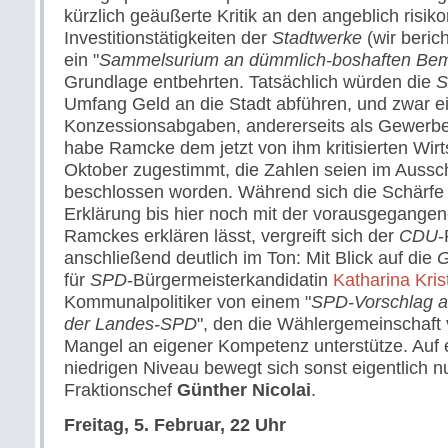
kürzlich geäußerte Kritik an den angeblich risik
Investitionstätigkeiten der
Stadtwerke
(wir berich
ein "
Sammelsurium an dümmlich-boshaften Be
Grundlage entbehrten. Tatsächlich würden die
S
Umfang Geld an die Stadt abführen, und zwar ei
Konzessionsabgaben, andererseits als Gewerb
habe Ramcke dem jetzt von ihm kritisierten Wir
Oktober zugestimmt, die Zahlen seien im Aussc
beschlossen worden. Während sich die Schärfe 
Erklärung bis hier noch mit der vorausgegange
Ramckes erklären lässt, vergreift sich der
CDU
-
anschließend deutlich im Ton: Mit Blick auf die
G
für
SPD
-Bürgermeisterkandidatin
Katharina Kris
Kommunalpolitiker von einem "
SPD-Vorschlag a
der Landes-SPD
", den die Wählergemeinschaft 
Mangel an eigener Kompetenz unterstütze. Auf 
niedrigen Niveau bewegt sich sonst eigentlich n
Fraktionschef
Günther Nicolai
.
Freitag, 5. Februar, 22 Uhr