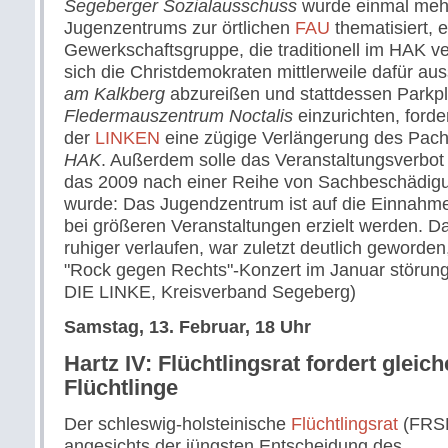
Segeberger Sozialausschuss
wurde einmal mehr
Jugenzentrums zur örtlichen
FAU
thematisiert, 
Gewerkschaftsgruppe, die traditionell im HAK v
sich die Christdemokraten mittlerweile dafür a
am Kalkberg
abzureißen und stattdessen Parkpl
Fledermauszentrum Noctalis
einzurichten, forde
der
LINKEN
eine zügige Verlängerung des Pach
HAK
. Außerdem solle das Veranstaltungsverbo
das 2009 nach einer Reihe von Sachbeschädig
wurde: Das Jugendzentrum ist auf die Einnahm
bei größeren Veranstaltungen erzielt werden. D
ruhiger verlaufen, war zuletzt deutlich geworde
"Rock gegen Rechts"-Konzert im Januar störungsf
DIE LINKE, Kreisverband Segeberg)
Samstag, 13. Februar, 18 Uhr
Hartz IV: Flüchtlingsrat fordert gleic
Flüchtlinge
Der schleswig-holsteinische
Flüchtlingsrat
(FRSH
angesichts der jüngsten Entscheidung des