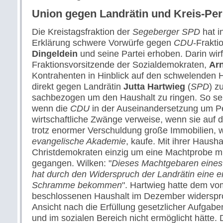
Union gegen Landrätin und Kreis-Pe
Die Kreistagsfraktion der
Segeberger SPD
hat i
Erklärung schwere Vorwürfe gegen
CDU
-Frakti
Dingeldein
und seine Partei erhoben. Darin wirf
Fraktionsvorsitzende der Sozialdemokraten,
Arn
Kontrahenten in Hinblick auf den schwelenden Ha
direkt gegen Landrätin
Jutta Hartwieg
(
SPD
) z
sachbezogen um den Haushalt zu ringen. So se
wenn die
CDU
in der Auseinandersetzung um Pe
wirtschaftliche Zwänge verweise, wenn sie auf 
trotz enormer Verschuldung große Immobilien, w
evangelische Akademie
, kaufe. Mit ihrer Hausha
Christdemokraten einzig um eine Machtprobe mi
gegangen. Wilken: "
Dieses Machtgebaren eines
hat durch den Widerspruch der Landrätin eine e
Schramme bekommen
". Hartwieg hatte dem v
beschlossenen Haushalt im Dezember widersproc
Ansicht nach die Erfüllung gesetzlicher Aufgab
und im sozialen Bereich nicht ermöglicht hätte.