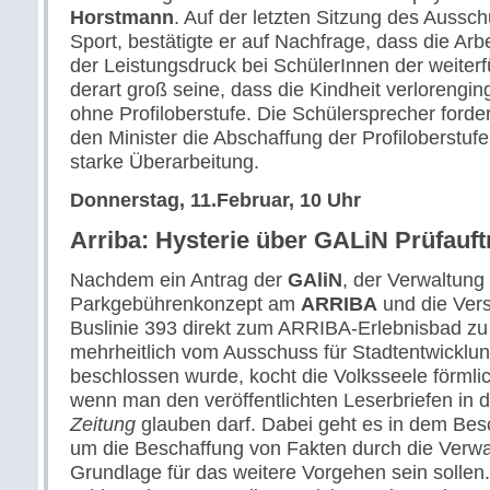
Horstmann
. Auf der letzten Sitzung des Aussc
Sport, bestätigte er auf Nachfrage, dass die Arb
der Leistungsdruck bei SchülerInnen der weite
derart groß seine, dass die Kindheit verlorengi
ohne Profiloberstufe. Die Schülersprecher forder
den Minister die Abschaffung der Profiloberstuf
starke Überarbeitung.
Donnerstag, 11.Februar, 10 Uhr
Arriba: Hysterie über GALiN Prüfauft
Nachdem ein Antrag der
GAliN
, der Verwaltung 
Parkgebührenkonzept am
ARRIBA
und die Ver
Buslinie 393 direkt zum ARRIBA-Erlebnisbad zu e
mehrheitlich vom Ausschuss für Stadtentwicklu
beschlossen wurde, kocht die Volksseele förmli
wenn man den veröffentlichten Leserbriefen in 
Zeitung
glauben darf. Dabei geht es in dem Besc
um die Beschaffung von Fakten durch die Verwal
Grundlage für das weitere Vorgehen sein sollen.