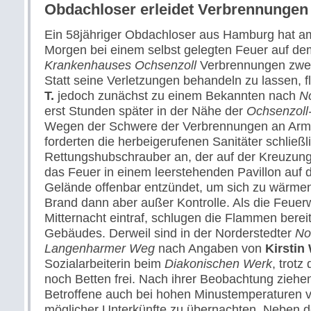
Obdachloser erleidet Verbrennungen
Ein 58jähriger Obdachloser aus Hamburg hat a
Morgen bei einem selbst gelegten Feuer auf d
Krankenhauses Ochsenzoll
Verbrennungen zweit
Statt seine Verletzungen behandeln zu lassen, f
T.
jedoch zunächst zu einem Bekannten nach
N
erst Stunden später in der Nähe der
Ochsenzoll
Wegen der Schwere der Verbrennungen an Arm
forderten die herbeigerufenen Sanitäter schließl
Rettungshubschrauber an, der auf der Kreuzung 
das Feuer in einem leerstehenden Pavillon auf
Gelände offenbar entzündet, um sich zu wärmen,
Brand dann aber außer Kontrolle. Als die Feuer
Mitternacht eintraf, schlugen die Flammen bere
Gebäudes. Derweil sind in der Norderstedter
No
Langenharmer Weg
nach Angaben von
Kirstin 
Sozialarbeiterin beim
Diakonischen Werk
, trotz
noch Betten frei. Nach ihrer Beobachtung ziehen
Betroffene auch bei hohen Minustemperaturen v
möglicher Unterkünfte zu übernachten. Neben de