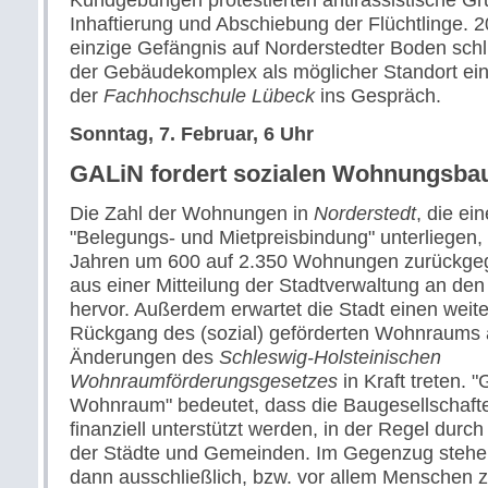
Inhaftierung und Abschiebung der Flüchtlinge. 2
einzige Gefängnis auf Norderstedter Boden schli
der Gebäudekomplex als möglicher Standort ei
der
Fachhochschule Lübeck
ins Gespräch.
Sonntag, 7. Februar, 6 Uhr
GALiN fordert sozialen Wohnungsba
Die Zahl der Wohnungen in
Norderstedt
, die ei
"Belegungs- und Mietpreisbindung" unterliegen, i
Jahren um 600 auf 2.350 Wohnungen zurückge
aus einer Mitteilung der Stadtverwaltung an de
hervor. Außerdem erwartet die Stadt einen weite
Rückgang des (sozial) geförderten Wohnraums
Änderungen des
Schleswig-Holsteinischen
Wohnraumförderungsgesetzes
in Kraft treten. "
Wohnraum" bedeutet, dass die Baugesellschafte
finanziell unterstützt werden, in der Regel durc
der Städte und Gemeinden. Im Gegenzug steh
dann ausschließlich, bzw. vor allem Menschen zu