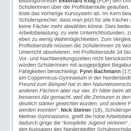
Bildungsminister
Ekkehard Klug
(FDP) den Un
SchülerInnen über die Profiloberstufe geäußer
löste das vorherige Kurssystem ab. Im Kern be
Schülersprecher, dass man jetzt für alle Fäche
keine Fächer mehr abwählen könne. Dies bede
Arbeitsbelastung, zu viele Unterrichtsstunden, 
eben zu wenig Wahlmöglichkeiten. Zum Vergleic
Profiloberstufe müssen die SchülerInnen 26 W
Unterricht absolvieren, mit Profiloberstufe 34 
Vor- und Nachbereitungszeiten nicht berücksich
würden SchülerInnen mit ausgeprägten Begab
Fähigkeiten benachteiligt.
Fynn Bachmann
(17)
am Coppernicus-Gymnasium in der Norderstedte
Freund zum Beispiel hat in den Naturwissenscha
anderen Fächern aber nur vier. Er hätte beim alt
besseres Abi gemacht, weil die Zensuren in de
deutlich stärker gewichtet wurden, und andere 
werden konnten
".
Nick Steiner
(18), Schülerspr
Meitner-Gymnasiums, greift die hohe Arbeitsbeal
dadurch ginge die "
komplette Jugend verloren
".
den Aussagen des Norderstedter Schulpsychol