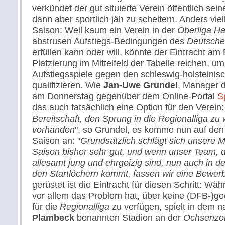
verkündet der gut situierte Verein öffentlich se
dann aber sportlich jäh zu scheitern. Anders viell
Saison: Weil kaum ein Verein in der
Oberliga H
abstrusen Aufstiegs-Bedingungen des
Deutsche
erfüllen kann oder will, könnte der Eintracht am
Platzierung im Mittelfeld der Tabelle reichen, um 
Aufstiegsspiele gegen den schleswig-holsteinis
qualifizieren. Wie
Jan-Uwe Grundel
, Manager d
am Donnerstag gegenüber dem Online-Portal
S
das auch tatsächlich eine Option für den Verein:
Bereitschaft, den Sprung in die Regionalliga zu 
vorhanden
", so Grundel, es komme nun auf den 
Saison an: "
Grundsätzlich schlägt sich unsere M
Saison bisher sehr gut, und wenn unser Team, 
allesamt jung und ehrgeizig sind, nun auch in d
den Startlöchern kommt, fassen wir eine Bewer
gerüstet ist die Eintracht für diesen Schritt: W
vor allem das Problem hat, über keine (DFB-)gee
für die
Regionalliga
zu verfügen, spielt in dem n
Plambeck
benannten Stadion an der
Ochsenzol