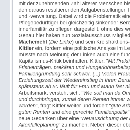
mit der zunehmenden Zahl älterer Menschen bi
den daraus resultierenden Aufgabenstellungen 
und -verwaltung. Dabei wird die Problematik e
Pflegebedürftiger bei gleichzeitig sinkender Bere
innerfamiliär zu pflegen dargestellt, ohne dies we
Genau hier haken nun Sozialausschuss-Mitglie
Machemehl
(
Die Linke
) und sein Kreisfraktion
Kittler
ein, fordern eine politische Analyse im Le
müsste nach Meinung der Linken auch eine fun
Kapitalismus-Kritik beinhalten, Kittler: "
Mit Prakti
Fristverträgen, prekären und Hungerlohnarbeitsp
Familiengründung sehr schwer. (...) Vielen Frau
Erziehungszeit der Wiedereinstieg in Ihren Beru
spätestens ab 50 läuft für Frau und Mann fast n
Arbeitsmarkt versteht sich. "
Wie soll man da Om
und durchbringen, zumal deren Renten immer w
werden
", fragt Kittler weiter und fordert "
gute Arb
guten Renten und eine gerechte Familienpolitik
"
neue Gedanken über eine "
Neuausrichtung der
Altenhilfeplanung
" zu machen. Neben dieser eb