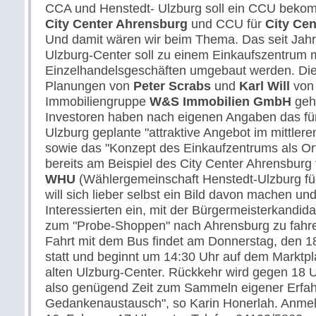
CCA und Henstedt- Ulzburg soll ein CCU beko
City Center Ahrensburg
und CCU für
City Cen
Und damit wären wir beim Thema. Das seit Jahr
Ulzburg-Center soll zu einem Einkaufszentrum m
Einzelhandelsgeschäften umgebaut werden. Die
Planungen von
Peter Scrabs
und
Karl Will
von
Immobiliengruppe
W&S Immobilien GmbH
geh
Investoren haben nach eigenen Angaben das für
Ulzburg geplante "attraktive Angebot im mittler
sowie das "Konzept des Einkaufzentrums als O
bereits am Beispiel des City Center Ahrensburg v
WHU
(Wählergemeinschaft Henstedt-Ulzburg fü
will sich lieber selbst ein Bild davon machen und 
Interessierten ein, mit der Bürgermeisterkandida
zum "Probe-Shoppen" nach Ahrensburg zu fahre
Fahrt mit dem Bus findet am Donnerstag, den 1
statt und beginnt um 14:30 Uhr auf dem Marktpl
alten Ulzburg-Center. Rückkehr wird gegen 18 Uh
also genügend Zeit zum Sammeln eigener Erfa
Gedankenaustausch", so Karin Honerlah. Anme