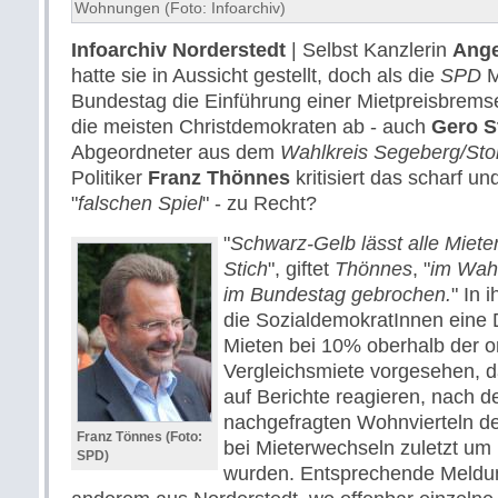
Wohnungen (Foto: Infoarchiv)
Infoarchiv Norderstedt
| Selbst Kanzlerin
Ange
hatte sie in Aussicht gestellt, doch als die
SPD
M
Bundestag die Einführung einer Mietpreisbremse
die meisten Christdemokraten ab - auch
Gero S
Abgeordneter aus dem
Wahlkreis Segeberg/Sto
Politiker
Franz Thönnes
kritisiert das scharf u
"
falschen Spiel
" - zu Recht?
"
Schwarz-Gelb lässt alle Miete
Stich
", giftet
Thönnes
, "
im Wah
im Bundestag gebrochen.
" In 
die SozialdemokratInnen eine
Mieten bei 10% oberhalb der o
Vergleichsmiete vorgesehen, d
auf Berichte reagieren, nach d
nachgefragten Wohnvierteln de
Franz Tönnes (Foto:
bei Mieterwechseln zuletzt um
SPD)
wurden. Entsprechende Meldun