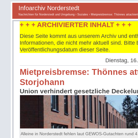
Infoarchiv Norderstedt
Nachrichten für Norderstedt und Umgebung
›
Soziales
› Mietpreisbremse: Thönnes attackiert
+ + + ARCHIVIERTER INHALT + + +
Diese Seite kommt aus unserem Archiv und enth
Informationen, die nicht mehr aktuell sind. Bitt
Veröffentlichungsdatum dieser Seite.
Dienstag, 16.
Mietpreisbremse: Thönnes att
Storjohann
Union verhindert gesetzliche Deckel
Alleine in Norderstedt fehlen laut GEWOS-Gutachten rund 4