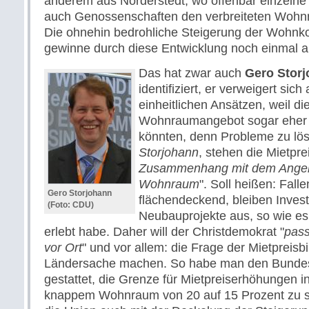
anderem aus Norderstedt, wo offenbar einzeln
auch Genossenschaften den verbreiteten Woh
Die ohnehin bedrohliche Steigerung der Wohnk
gewinne durch diese Entwicklung noch einmal a
Das hat zwar auch
Gero Stor
identifiziert, er verweigert sic
einheitlichen Ansätzen, weil di
Wohnraumangebot sogar eher
könnten, denn Probleme zu lö
Storjohann
, stehen die Mietpre
Zusammenhang mit dem Angeb
Wohnraum
". Soll heißen: Fall
Gero Storjohann
flächendeckend, bleiben Inves
(Foto: CDU)
Neubauprojekte aus, so wie e
erlebt habe. Daher will der Christdemokrat "
pas
vor Ort
" und vor allem: die Frage der Mietpreis
Ländersache machen. So habe man den Bundes
gestattet, die Grenze für Mietpreiserhöhungen i
knappem Wohnraum von 20 auf 15 Prozent zu s