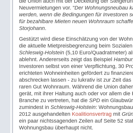
die Union auch mit der Deckelung der Steigerun
Neuvermietungen vor. "
Der Wohnungsneubau kan
werden, wenn die Bedingungen für Investoren so
für bezahlbare Mieten neuen Wohnraum schaff
Storjohann
.
Gestützt wird diese Einschätzung von der Wohnu
die aktuelle Mietpreisbegrenzung beim Sozial
Schleswig-Holstein
(5,10 Euro/Quadratmeter) als
ablehnt. Andererseits zeigt das Beispiel
Hambur
Investoren selbst von einer Verpflichtung, 30 Pr
erichteten Wohneinheiten gefördert zu finanzie
abschrecken lassen - zu lukrativ ist zur Zeit da
raren Gut Wohnraum. Während die Union daher 
gerät, mit ihrer Haltung auch oder vor allem die 
Branche zu vertreten, hat die
SPD
ein Glaubwür
zumindest in
Schleswig-Holstein
: Wohnungsbau 
2012 ausgehandelten
Koalitionsvertrag
mit
Grü
ein paar nichtssagenden Zeilen auf Seite 52 statt
Wohnungsbau überhaupt nicht.