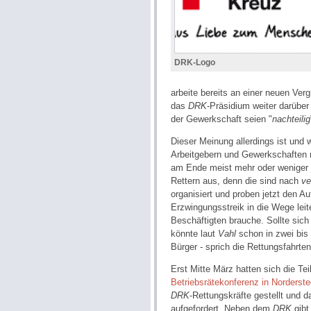
DRK-Logo
arbeite bereits an einer neuen Verg
das
DRK
-Präsidium weiter darüber 
der Gewerkschaft seien "
nachteilig
Dieser Meinung allerdings ist und
Arbeitgebern und Gewerkschaften 
am Ende meist mehr oder weniger 
Rettern aus, denn die sind nach
ve
organisiert und proben jetzt den Au
Erzwingungsstreik in die Wege lei
Beschäftigten brauche. Sollte sic
könnte laut
Vahl
schon in zwei bis 
Bürger - sprich die Rettungsfahrten 
Erst Mitte März hatten sich die Te
Betriebsrätekonferenz in
Norderst
DRK
-Rettungskräfte gestellt und 
aufgefordert. Neben dem
DRK
gibt