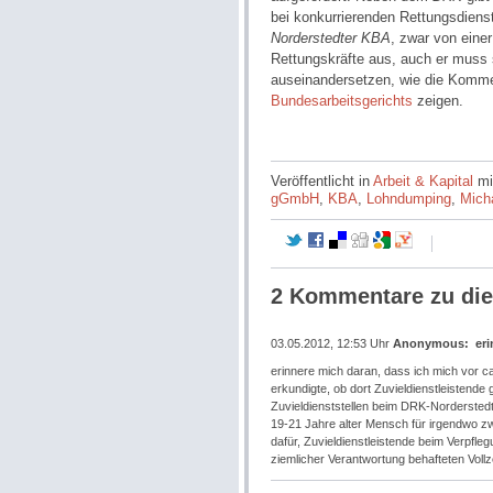
bei konkurrierenden Rettungsdiens
Norderstedter KBA
, zwar von einer
Rettungskräfte aus, auch er muss 
auseinandersetzen, wie die Komm
Bundesarbeitsgerichts
zeigen.
Veröffentlicht in
Arbeit & Kapital
mi
gGmbH
,
KBA
,
Lohndumping
,
Mich
2 Kommentare zu die
03.05.2012, 12:53 Uhr
Anonymous
:
er
erinnere mich daran, dass ich mich vor c
erkundigte, ob dort Zuvieldienstleistend
Zuvieldienststellen beim DRK-Norderstedt 
19-21 Jahre alter Mensch für irgendwo 
dafür, Zuvieldienstleistende beim Verpfl
ziemlicher Verantwortung behafteten Voll