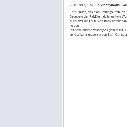
03.05.2012, 12:36 Uhr
Anonymous
:
Ve
Es ist üblich, das sich Rettungskräfte bis
Segeberg der Fall.Deshalb ist es kein W
sucht,weil die Leute kein Bock darauf hab
lassen.
Ich habe andere Vollzeitjobs gehabt mit 
im Krankentransport in den Burn Out gear