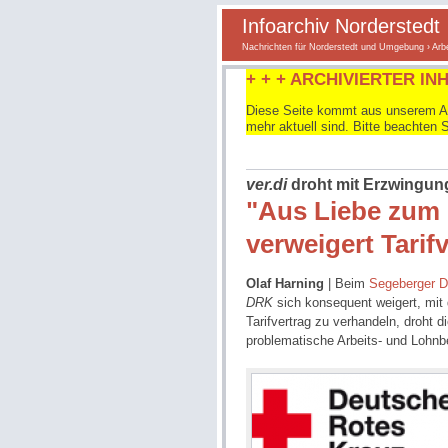
Infoarchiv Norderstedt
Nachrichten für Norderstedt und Umgebung
›
Arbe
+ + + ARCHIVIERTER INH
Diese Seite kommt aus unserem Arc
mehr aktuell sind. Bitte beachten 
ver.di
droht mit Erzwingun
"Aus Liebe zum
verweigert Tarif
Olaf Harning
| Beim
Segeberger
D
DRK
sich konsequent weigert, mit
Tarifvertrag zu verhandeln, droht d
problematische Arbeits- und Lohn