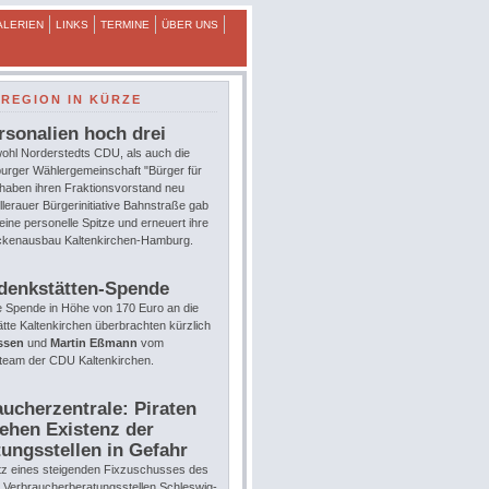
ALERIEN
LINKS
TERMINE
ÜBER UNS
REGION IN KÜRZE
rsonalien hoch drei
ohl Norderstedts CDU, als auch die
urger Wählergemeinschaft "Bürger für
 haben ihren Fraktionsvorstand neu
llerauer Bürgerinitiative Bahnstraße gab
eine personelle Spitze und erneuert ihre
eckenausbau Kaltenkirchen-Hamburg.
denkstätten-Spende
e Spende in Höhe von 170 Euro an die
te Kaltenkirchen überbrachten kürzlich
ssen
und
Martin Eßmann
vom
team der CDU Kaltenkirchen.
ucherzentrale: Piraten
ehen Existenz der
ungsstellen in Gefahr
tz eines steigenden Fixzuschusses des
e Verbraucherberatungsstellen Schleswig-