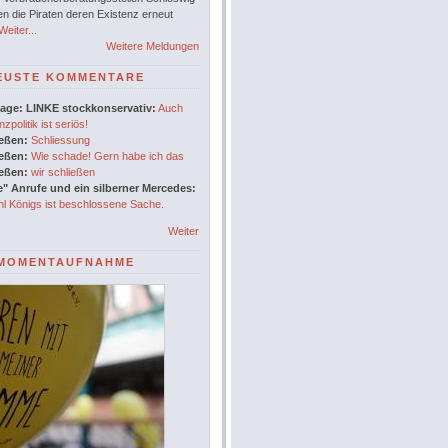
en die Piraten deren Existenz erneut
eiter...
Weitere Meldungen
EUSTE KOMMENTARE
age: LINKE stockkonservativ:
Auch
nzpolitik ist seriös!
ießen:
Schliessung
ießen:
Wie schade! Gern habe ich das
ießen:
wir schließen
" Anrufe und ein silberner Mercedes:
l Königs ist beschlossene Sache.
Weiter
MOMENTAUFNAHME