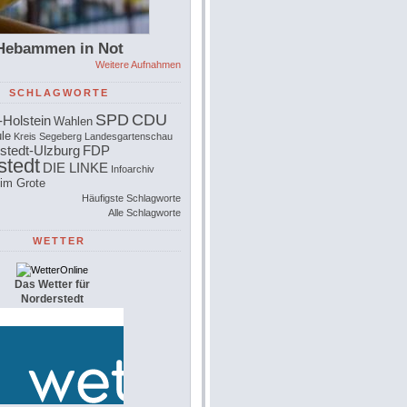
Hebammen in Not
Weitere Aufnahmen
SCHLAGWORTE
SPD
CDU
-Holstein
Wahlen
le
Kreis Segeberg
Landesgartenschau
stedt-Ulzburg
FDP
stedt
DIE LINKE
Infoarchiv
im Grote
Häufigste Schlagworte
Alle Schlagworte
WETTER
Das Wetter für
Norderstedt