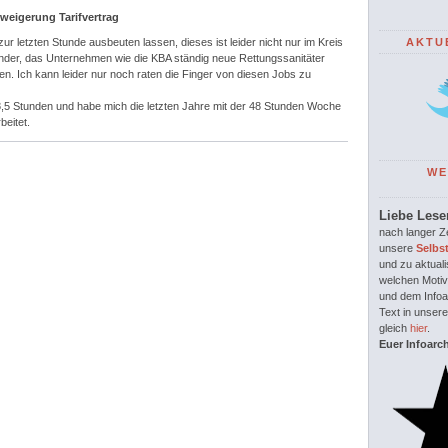
rweigerung Tarifvertrag
 zur letzten Stunde ausbeuten lassen, dieses ist leider nicht nur im Kreis
AKTU
under, das Unternehmen wie die KBA ständig neue Rettungssanitäter
en. Ich kann leider nur noch raten die Finger von diesen Jobs zu
38,5 Stunden und habe mich die letzten Jahre mit der 48 Stunden Woche
beitet.
WE
Liebe Lese
nach langer Ze
unsere
Selbs
und zu aktuali
welchen Motiv
und dem Infoar
Text in unsere
gleich
hier
.
Euer Infoarc