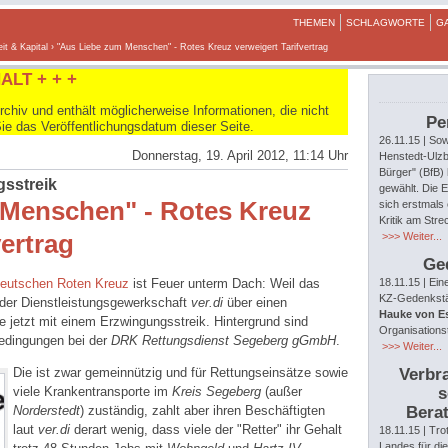
THEMEN
SCHLAGWORTE
G
it & Kapital
› "Aus Liebe zum Menschen" - Rotes Kreuz verweigert Tarifvertrag
ALT + + +
hiv und enthält möglicherweise Informationen, die nicht
Pe
Sie das Veröffentlichungsdatum dieser Seite.
26.11.15
| Sow
Donnerstag, 19. April 2012, 11:14 Uhr
Henstedt-Ulzb
Bürger" (BfB)
gsstreik
gewählt. Die E
 Menschen" - Rotes Kreuz
sich erstmals 
Kritik am Str
vertrag
>>> Weiter...
Ge
eutschen Roten Kreuz
ist Feuer unterm Dach: Weil das
18.11.15
| Ein
KZ-Gedenkstät
 der Dienstleistungsgewerkschaft
ver.di
über einen
Hauke von E
ie jetzt mit einem Erzwingungsstreik. Hintergrund sind
Organisations
bedingungen bei der
DRK Rettungsdienst Segeberg gGmbH
.
>>> Weiter...
Die ist zwar gemeinnützig und für Rettungseinsätze sowie
Verbra
viele Krankentransporte im
Kreis Segeberg
(außer
s
Norderstedt
) zuständig, zahlt aber ihren Beschäftigten
Berat
laut
ver.di
derart wenig, dass viele der "Retter" ihr Gehalt
18.11.15
| Tro
Landes für di