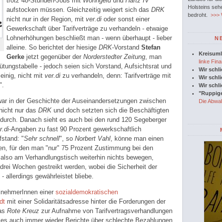
trotz 48-Stunden-Jobs mit
Wohngeld
und
Hartz IV
Holsteins seh
aufstocken müssen. Gleichzeitig weigert sich das
DRK
bedroht.
>>> W
nicht nur in der Region, mit
ver.di
oder sonst einer
Gewerkschaft über Tarifverträge zu verhandeln - etwaige
Lohnerhöhungen beschließt man - wenn überhaupt - lieber
N
alleine. So berichtet der hiesige
DRK
-Vorstand
Stefan
Kreisuml
Gerke
jetzt gegenüber der
Norderstedter Zeitung
, man
linke Fina
ütungstabelle - jedoch seien sich Vorstand, Aufsichtsrat und
Wir schl
einig, nicht mit
ver.di
zu verhandeln, denn: Tarifverträge mit
Wir schl
".
Wir schl
"Ruppige
 war in der Geschichte der Auseinandersetzungen zwischen
Die Abwah
nicht nur das
DRK
und doch setzten sich die Beschäftigten
durch. Danach sieht es auch bei den rund 120 Segeberger
r.di
-Angaben zu fast 90 Prozent gewerkschaftlich
fstand: "
Sehr schnell
", so
Norbert Vahl
, könne man einen
ten, für den man "nur" 75 Prozent Zustimmung bei den
h also am Verhandlungstisch weiterhin nichts bewegen,
drei Wochen gestreikt werden, wobei die Sicherheit der
- allerdings gewährleistet bliebe.
ilnehmerInnen einer
sozialdemokratischen
edt
mit einer Solidaritätsadresse hinter die Forderungen der
das
Rote Kreuz
zur Aufnahme von Tarifvertragsverhandlungen
 es auch immer wieder Berichte über schlechte Bezahlungen