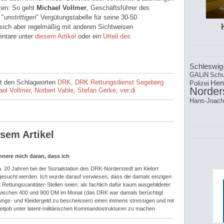
ten: So geht
Michael Vollmer
, Geschäftsführer des
 "
unstrittigen
" Vergütungstabelle für seine 30-50
sich aber regelmäßig mit anderen Sichtweisen
entare unter
diesem Artikel
oder ein
Urteil des
Schleswig
GALiN
Schu
t den Schlagworten
DRK
,
DRK Rettungsdienst Segeberg
Hen
Polizei
Norder
ael Vollmer
,
Norbert Vahle
,
Stefan Gerke
,
ver.di
Hans-Joach
sem Artikel
innere mich daran, dass ich
a. 20 Jahren bei der Sozialstation des DRK-Norderstedt am Kielort
e gesucht werden. Ich wurde darauf verwiesen, dass die damals einzigen
Rettungssanitäter-Stellen seien: als fachlich dafür kaum ausgebildeter
zwischen 400 und 900 DM im Monat (das DRK war damals berüchtigt
egungs- und Kleidergeld zu bescheissen) einen immens stressigen und mit
zeitjob unter latent-militärischen Kommandostrukturen zu machen