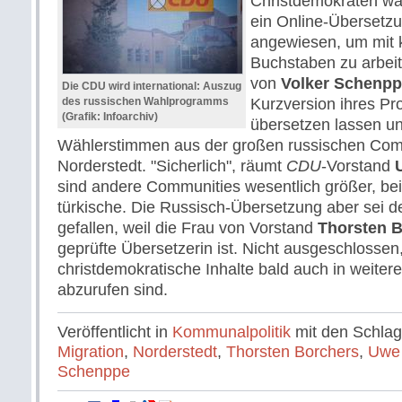
Christdemokraten war
ein Online-Überset
angewiesen, um mit k
Buchstaben zu arbeit
von
Volker Schenp
Die CDU wird international: Auszug
des russischen Wahlprogramms
Kurzversion ihres P
(Grafik: Infoarchiv)
übersetzen lassen und
Wählerstimmen aus der großen russischen Com
Norderstedt. "Sicherlich", räumt
CDU
-Vorstand
sind andere Communities wesentlich größer, bei
türkische. Die Russisch-Übersetzung aber sei der
gefallen, weil die Frau von Vorstand
Thorsten 
geprüfte Übersetzerin ist. Nicht ausgeschlossen
christdemokratische Inhalte bald auch in weite
abzurufen sind.
Veröffentlicht in
Kommunalpolitik
mit den Schla
Migration
,
Norderstedt
,
Thorsten Borchers
,
Uwe
Schenppe