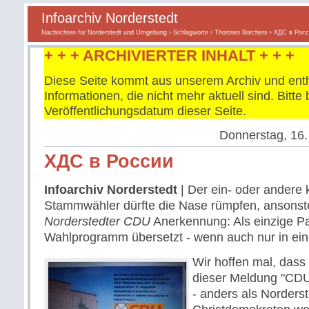
Infoarchiv Norderstedt
Nachrichten für Norderstedt und Umgebung
›
Schlagworte
›
Thorsten Borchers
› ХДС в Росс
+ + + ARCHIVIERTER INHALT + + +
Diese Seite kommt aus unserem Archiv und enth
Informationen, die nicht mehr aktuell sind. Bitt
Veröffentlichungsdatum dieser Seite.
Donnerstag, 16.
ХДС в России
Infoarchiv Norderstedt
| Der ein- oder andere 
Stammwähler dürfte die Nase rümpfen, ansonste
Norderstedter CDU
Anerkennung: Als einzige Par
Wahlprogramm übersetzt - wenn auch nur in ei
Wir hoffen mal, dass 
dieser Meldung "CDU 
- anders als Norders