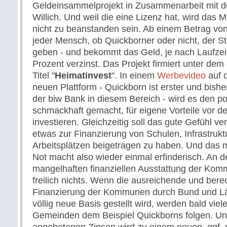
Geldeinsammelprojekt in Zusammenarbeit mit d
Willich. Und weil die eine Lizenz hat, wird das M
nicht zu beanstanden sein. Ab einem Betrag vo
jeder Mensch, ob Quickborner oder nicht, der S
geben - und bekommt das Geld, je nach Laufzeit
Prozent verzinst. Das Projekt firmiert unter de
Titel "
Heimatinvest
". In einem
Werbevideo
auf d
neuen Plattform - Quickborn ist erster und bishe
der biw Bank in diesem Bereich - wird es den po
schmackhaft gemacht, für eigene Vorteile vor d
investieren. Gleichzeitig soll das gute Gefühl v
etwas zur Finanzierung von Schulen, Infrastrukt
Arbeitsplätzen beigetragen zu haben. Und das m
Not macht also wieder einmal erfinderisch. An d
mangelhaften finanziellen Ausstattung der Ko
freilich nichts. Wenn die ausreichende und ber
Finanzierung der Kommunen durch Bund und Län
völlig neue Basis gestellt wird, werden bald viel
Gemeinden dem Beispiel Quickborns folgen. Un