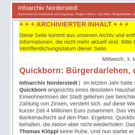
Infoarchiv Norderstedt
Nachrichten für Norderstedt und Umgebung
›
Region in Kürze
› Quickborn: Bürgerdarlehen, d
+ + + ARCHIVIERTER INHALT + + +
Diese Seite kommt aus unserem Archiv und enth
Informationen, die nicht mehr aktuell sind. Bitt
Veröffentlichungsdatum dieser Seite.
Mittwoch, 3. 
Quickborn: Bürgerdarlehen, 
Infoarchiv Norderstedt
| Im letzten Jahr hatte 
Quickborn
angesichts eines desolaten Haushal
EinwohnerInnen der Stadt geliehen (wir bericht
Zahlung von Zinsen, versteht sich. auf diese W
kurzer Zeit 4 Millionen Euro zusammen. Das Verf
Bankenaufsicht auf den Plan. Ergebnis: Quickbo
behalten, die Aktion aber nicht wiederholen. Da
Thomas Klöppl
keine Ruhe. Und nun startet er