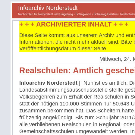
Infoarchiv Norderstedt
Nachrichten für Norderstedt und Umgebung
›
Schlagworte
›
Schleswig-Holstein
› Realschulen
+ + + ARCHIVIERTER INHALT + + +
Diese Seite kommt aus unserem Archiv und enth
Informationen, die nicht mehr aktuell sind. Bitt
Veröffentlichungsdatum dieser Seite.
Mittwoch, 24. 
Realschulen: Amtlich geschei
Infoarchiv Norderstedt
| Nun ist es amtlich: D
Landesabstimmungsausschussstelle stellte gest
Volksbegehren zum Erhalt der Realschulen in S
statt der nötigen 110.000 Stimmen nur 50.643 Un
zusammen bekommen hat. Das Scheitern hatte s
frühzeitig angekündigt. Bis zum Schuljahr 201
alle verbliebenen Realschulen in Regional- oder
Gemeinschaftsschulen umgewandelt werden. In 