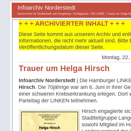
Infoarchiv Norderstedt
Nachrichten für Norderstedt und Umgebung
›
Schlagworte
›
DIE LINKE
› Trauer um Helga Hi
+ + + ARCHIVIERTER INHALT + + +
Diese Seite kommt aus unserem Archiv und enth
Informationen, die nicht mehr aktuell sind. Bitt
Veröffentlichungsdatum dieser Seite.
Montag, 22. 
Trauer um Helga Hirsch
Infoarchiv Norderstedt
| Die Hamburger LINKE
Hirsch
. Die 70jährige war am 6. Juni in ihrer Ge
einer schweren Krebserkrankung erlegen. Dort 
Parteitag der LINKEN teilnehmen.
Hirsch engagierte sich
Stadtteilgruppe Lan
sowohl Mitglied im 