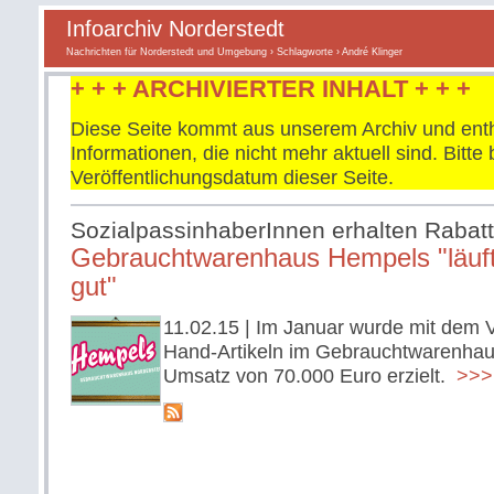
Infoarchiv Norderstedt
Nachrichten für Norderstedt und Umgebung
›
Schlagworte
› André Klinger
+ + + ARCHIVIERTER INHALT + + +
Diese Seite kommt aus unserem Archiv und enth
Informationen, die nicht mehr aktuell sind. Bitt
Veröffentlichungsdatum dieser Seite.
SozialpassinhaberInnen erhalten Rabatt
Gebrauchtwarenhaus Hempels "läuft
gut"
11.02.15
| Im Januar wurde mit dem 
Hand-Artikeln im Gebrauchtwarenhau
Umsatz von 70.000 Euro erzielt.
>>> 