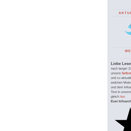
AKTU
WE
Liebe Lese
nach langer Ze
unsere
Selbs
und zu aktuali
welchen Motiv
und dem Infoar
Text in unsere
gleich
hier
.
Euer Infoarc