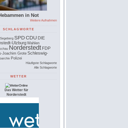
Hebammen in Not
Weitere Aufnahmen
SCHLAGWORTE
SPD
CDU
DIE
 Segeberg
stedt-Ulzburg
Wahlen
Norderstedt
FDP
schau
Schleswig-
s-Joachim Grote
Polizei
foarchiv
Häufigste Schlagworte
Alle Schlagworte
WETTER
Das Wetter für
Norderstedt