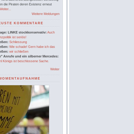
en die Piraten deren Existenz erneut
eiter...
Weitere Meldungen
EUSTE KOMMENTARE
age: LINKE stockkonservativ:
Auch
nzpolitik ist seriös!
ießen:
Schliessung
ießen:
Wie schade! Gern habe ich das
ießen:
wir schließen
" Anrufe und ein silberner Mercedes:
l Königs ist beschlossene Sache.
Weiter
MOMENTAUFNAHME