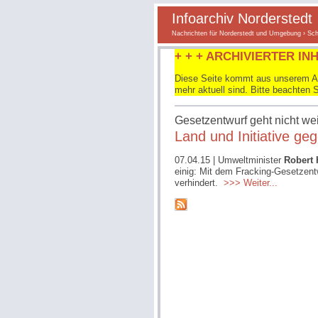
Infoarchiv Norderstedt
Nachrichten für Norderstedt und Umgebung
›
Sch
+ + + ARCHIVIERTER INH
Diese Seite kommt aus unserem Arc
mehr aktuell sind. Bitte beachten 
Gesetzentwurf geht nicht we
Land und Initiative ge
07.04.15
| Umweltminister
Robert
einig: Mit dem Fracking-Gesetzent
verhindert.
>>> Weiter...