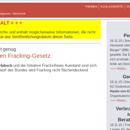
THEMEN
SCHLAGWORTE
G
lagworte
› Barmstedt
ALT + + +
hiv und enthält möglicherweise Informationen, die nicht
Pe
Sie das Veröffentlichungsdatum dieser Seite.
26.11.15
| Sow
Henstedt-Ulzb
it genug
Bürger" (BfB)
gen Fracking-Gesetz
gewählt. Die E
sich erstmals 
Kritik am Str
 Habeck
und die Initiative Frackinfreies Auenland sind sich
>>> Weiter...
wurf des Bundes wird Fracking nicht flächendeckend
Ge
18.11.15
| Ein
KZ-Gedenkstät
Hauke von E
Organisations
>>> Weiter...
Verbra
s
Berat
18.11.15
| Tro
Landes für di