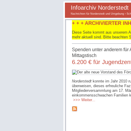
Infoarchiv Norderstedt
Nachrichten für Norderstedt und Umgebung
›
Sch
+ + + ARCHIVIERTER INH
Diese Seite kommt aus unserem Arc
mehr aktuell sind. Bitte beachten 
Spenden unter anderem für 
Mittagstisch
6.200 € für Jugendzen
Norderstedt
konnte im Jahr 2010 r
überweisen, dieses erfreuliche Faz
Mitgliederversammlung am 17. März.
einkommensschwachen Familien ko
>>> Weiter...