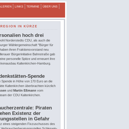
ALERIEN
LINKS
TERMINE
ÜBER UNS
REGION IN KÜRZE
rsonalien hoch drei
ohl Norderstedts CDU, als auch die
urger Wählergemeinschaft "Bürger für
 haben ihren Fraktionsvorstand neu
llerauer Bürgerinitiative Bahnstraße gab
eine personelle Spitze und erneuert ihre
eckenausbau Kaltenkirchen-Hamburg.
denkstätten-Spende
e Spende in Höhe von 170 Euro an die
te Kaltenkirchen überbrachten kürzlich
ssen
und
Martin Eßmann
vom
team der CDU Kaltenkirchen.
ucherzentrale: Piraten
ehen Existenz der
ungsstellen in Gefahr
tz eines steigenden Fixzuschusses des
e Verbraucherberatungsstellen Schleswig-