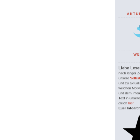
AKTU
WE
Liebe Lese
nach langer Ze
unsere
Selbs
und zu aktuali
welchen Motiv
und dem Infoar
Text in unsere
gleich
hier
.
Euer Infoarc