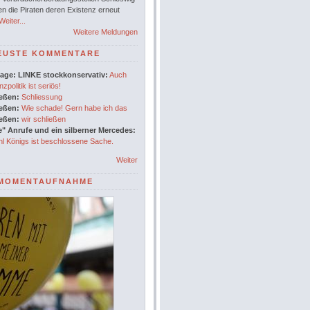
en die Piraten deren Existenz erneut
eiter...
Weitere Meldungen
EUSTE KOMMENTARE
age: LINKE stockkonservativ:
Auch
nzpolitik ist seriös!
ießen:
Schliessung
ießen:
Wie schade! Gern habe ich das
ießen:
wir schließen
" Anrufe und ein silberner Mercedes:
l Königs ist beschlossene Sache.
Weiter
MOMENTAUFNAHME