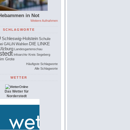
Hebammen in Not
Weitere Aufnahmen
SCHLAGWORTE
U
Schleswig-Holstein
Schule
DIE LINKE
ei
GALiN
Wahlen
Ulzburg
Landesgartenschau
stedt
Infoarchiv
Kreis Segeberg
im Grote
Häufigste Schlagworte
Alle Schlagworte
WETTER
Das Wetter für
Norderstedt