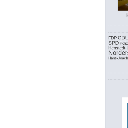
CD
FDP
SPD
Poliz
Henstedt-
Norder
Hans-Joach