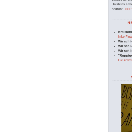
Holsteins seh
bedroht.
>>> W
N
Kreisuml
linke Fina
Wir schl
Wir schl
Wir schl
"Ruppige
Die Abwah