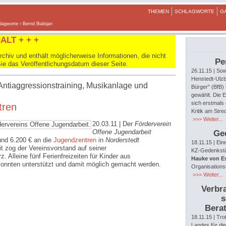
THEMEN
SCHLAGWORTE
G
lagworte
› Bernd Bialojan
ALT + + +
hiv und enthält möglicherweise Informationen, die nicht
Pe
Sie das Veröffentlichungsdatum dieser Seite.
26.11.15
| Sow
Henstedt-Ulzb
Antiaggressionstraining, Musikanlage und
Bürger" (BfB)
gewählt. Die E
sich erstmals 
tren
Kritik am Str
>>> Weiter...
20.03.11
| Der
Förderverein
Offene Jugendarbeit
Ge
und 6.200 € an die
Jugendzentren
in
Norderstedt
18.11.15
| Ein
it zog der Vereinsvorstand auf seiner
KZ-Gedenkstät
 Alleine fünf Ferienfreizeiten für Kinder aus
Hauke von E
nnten unterstützt und damit möglich gemacht werden.
Organisations
>>> Weiter...
Verbra
s
Berat
18.11.15
| Tro
Landes für di