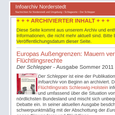
Infoarchiv Norderstedt
Nachrichten für Norderstedt und Umgebung
›
Schlagworte
› Der Schlepper
+ + + ARCHIVIERTER INHALT + + +
Diese Seite kommt aus unserem Archiv und enth
Informationen, die nicht mehr aktuell sind. Bitt
Veröffentlichungsdatum dieser Seite.
Europas Außengrenzen: Mauern ver
Flüchtlingsrechte
Der Schlepper
- Ausgabe Sommer 2011
Der Schlepper
ist eine der Publikatio
Infoarchiv
von Beginn an archiviert. 
Flüchtlingsrats Schleswig-Holstein
inf
und umfassend über die Situation von
nördlichsten Bundesland und mischt sich unbequ
Debatte ein. In seiner aktuellen Ausgabe besdchä
schwerpunktmäßig mit der Abschottung der
Eur