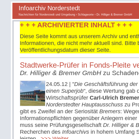
Infoarchiv Norderstedt
Nachrichten für Norderstedt und Umgebung
›
Schlagworte
› Dr. Hilliger & Bremer GmbH
+ + + ARCHIVIERTER INHALT + + +
Diese Seite kommt aus unserem Archiv und enth
Informationen, die nicht mehr aktuell sind. Bitt
Veröffentlichungsdatum dieser Seite.
Stadtwerke-Prüfer in Fonds-Pleite ve
Dr. Hilliger & Bremer GmbH
zu Schadene
24.05.12
| "
Die Geschäftsführung der
einen Superjob
", diese Wertung gab 
Wirtschaftsprüfer
Carl-Ulrich Breme
Norderstedter Hauptausschuss
zu Pro
gibt es Zweifel an der Seriosität
Bremers
: Wege
Informationspflichten gegenüber Anlegern einer
muss seine Prüfungsgesellschaft
Dr. Hilliger 
Recherchen des
Infoarchivs
in hohem Umfang S
leisten.
>>> Weiter...