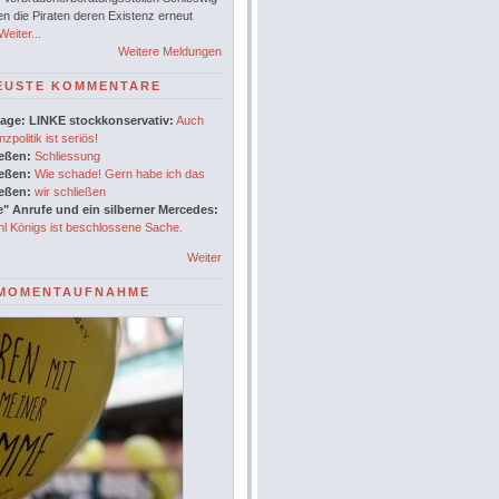
en die Piraten deren Existenz erneut
eiter...
Weitere Meldungen
EUSTE KOMMENTARE
age: LINKE stockkonservativ:
Auch
nzpolitik ist seriös!
ießen:
Schliessung
ießen:
Wie schade! Gern habe ich das
ießen:
wir schließen
" Anrufe und ein silberner Mercedes:
l Königs ist beschlossene Sache.
Weiter
MOMENTAUFNAHME