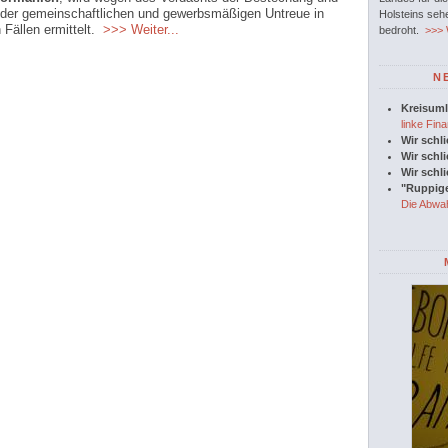
 der gemeinschaftlichen und gewerbsmäßigen Untreue in
Holsteins seh
Fällen ermittelt.
>>> Weiter...
bedroht.
>>> W
N
Kreisuml
linke Fina
Wir schl
Wir schl
Wir schl
"Ruppige
Die Abwah