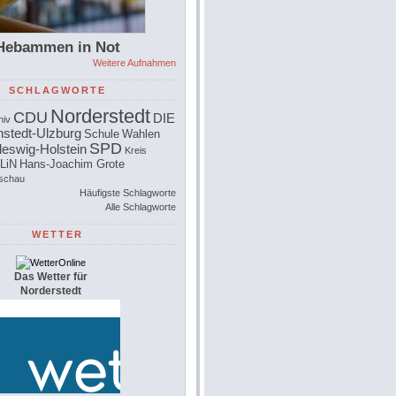
Hebammen in Not
Weitere Aufnahmen
SCHLAGWORTE
Norderstedt
CDU
DIE
hiv
stedt-Ulzburg
Schule
Wahlen
SPD
leswig-Holstein
Kreis
LiN
Hans-Joachim Grote
schau
Häufigste Schlagworte
Alle Schlagworte
WETTER
Das Wetter für
Norderstedt