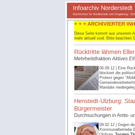
Infoarchiv Norderstedt
Nachrichten für Norderstedt und Umgebung
›
Sch
+ + + ARCHIVIERTER INH
Diese Seite kommt aus unserem Arc
mehr aktuell sind. Bitte beachten 
Rücktritte lähmen Eller
Mehrheitsfraktion
Aktives El
06.09.12
| Eine Rück
blockiert die polit
Protest gegen "
Mobb
GemeindevertreterI
Mandate niedergele
Henstedt-Ulzburg: Staa
Bürgermeister
Durchsuchungen in Amts- 
09.02.12
| Gegen de
Kommunalbetriebe E
Ulzburg,
Torsten T