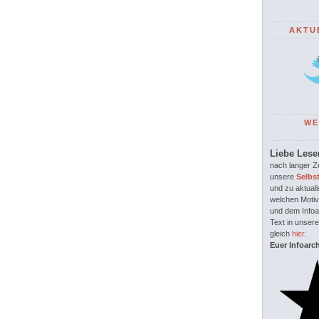
AKTU
WE
Liebe Lese
nach langer Ze
unsere
Selbs
und zu aktuali
welchen Motiv
und dem Infoar
Text in unsere
gleich
hier
.
Euer Infoarc