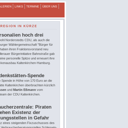
ALERIEN
LINKS
TERMINE
ÜBER UNS
REGION IN KÜRZE
rsonalien hoch drei
ohl Norderstedts CDU, als auch die
urger Wählergemeinschaft "Bürger für
 haben ihren Fraktionsvorstand neu
llerauer Bürgerinitiative Bahnstraße gab
eine personelle Spitze und erneuert ihre
eckenausbau Kaltenkirchen-Hamburg.
denkstätten-Spende
e Spende in Höhe von 170 Euro an die
te Kaltenkirchen überbrachten kürzlich
ssen
und
Martin Eßmann
vom
team der CDU Kaltenkirchen.
ucherzentrale: Piraten
ehen Existenz der
ungsstellen in Gefahr
tz eines steigenden Fixzuschusses des
e Verbraucherberatungsstellen Schleswig-