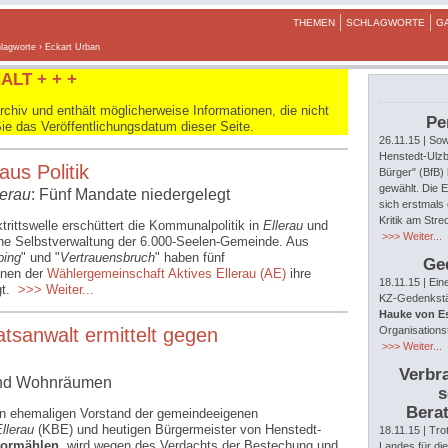
THEMEN
SCHLAGWORTE
G
lagworte
› Eckart Urban
ALT + + +
hiv und enthält möglicherweise Informationen, die nicht
Pe
Sie das Veröffentlichungsdatum dieser Seite.
26.11.15
| Sow
Henstedt-Ulzb
aus Politik
Bürger" (BfB)
gewählt. Die E
lerau
: Fünf Mandate niedergelegt
sich erstmals 
Kritik am Str
trittswelle erschüttert die Kommunalpolitik in
Ellerau
und
>>> Weiter...
ische Selbstverwaltung der 6.000-Seelen-Gemeinde. Aus
ing
" und "
Vertrauensbruch
" haben fünf
Ge
nnen der
Wählergemeinschaft Aktives Ellerau (AE)
ihre
18.11.15
| Ein
gt.
>>> Weiter...
KZ-Gedenkstät
Hauke von E
tsanwalt ermittelt gegen
Organisations
>>> Weiter...
Verbra
und Wohnräumen
s
Berat
n ehemaligen Vorstand der gemeindeeigenen
llerau
(KBE) und heutigen Bürgermeister von Henstedt-
18.11.15
| Tro
hormählen
, wird wegen des Verdachts der Bestechung und
Landes für di