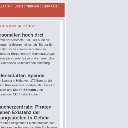
ALERIEN
LINKS
TERMINE
ÜBER UNS
REGION IN KÜRZE
rsonalien hoch drei
ohl Norderstedts CDU, als auch die
urger Wählergemeinschaft "Bürger für
 haben ihren Fraktionsvorstand neu
llerauer Bürgerinitiative Bahnstraße gab
eine personelle Spitze und erneuert ihre
eckenausbau Kaltenkirchen-Hamburg.
denkstätten-Spende
e Spende in Höhe von 170 Euro an die
te Kaltenkirchen überbrachten kürzlich
ssen
und
Martin Eßmann
vom
team der CDU Kaltenkirchen.
ucherzentrale: Piraten
ehen Existenz der
ungsstellen in Gefahr
tz eines steigenden Fixzuschusses des
e Verbraucherberatungsstellen Schleswig-