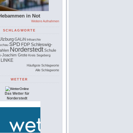
Hebammen in Not
Weitere Aufnahmen
SCHLAGWORTE
Ulzburg
GALiN
Infoarchiv
SPD
FDP
Schleswig-
schau
Norderstedt
ahlen
Schule
-Joachim Grote
Kreis Segeberg
 LINKE
Häufigste Schlagworte
Alle Schlagworte
WETTER
Das Wetter für
Norderstedt