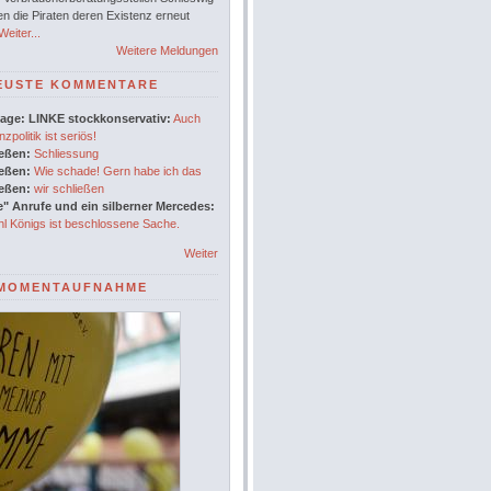
en die Piraten deren Existenz erneut
eiter...
Weitere Meldungen
EUSTE KOMMENTARE
age: LINKE stockkonservativ:
Auch
nzpolitik ist seriös!
ießen:
Schliessung
ießen:
Wie schade! Gern habe ich das
ießen:
wir schließen
" Anrufe und ein silberner Mercedes:
l Königs ist beschlossene Sache.
Weiter
MOMENTAUFNAHME