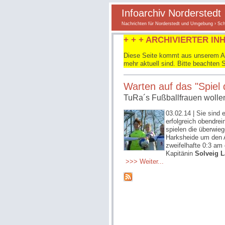
Infoarchiv Norderstedt
Nachrichten für Norderstedt und Umgebung
›
Sch
+ + + ARCHIVIERTER INH
Diese Seite kommt aus unserem Arc
mehr aktuell sind. Bitte beachten 
Warten auf das "Spiel 
TuRa´s Fußballfrauen wollen
03.02.14
| Sie sind 
erfolgreich obendre
spielen die überwie
Harksheide um den A
zweifelhafte 0:3 a
Kapitänin
Solveig 
>>> Weiter...