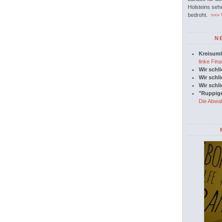
Holsteins seh
bedroht.
>>> W
N
Kreisuml
linke Fina
Wir schl
Wir schl
Wir schl
"Ruppige
Die Abwah