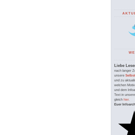
AKTU
WE
Liebe Lese
nach langer Ze
unsere
Selbs
und zu aktuali
welchen Motiv
und dem Infoar
Text in unsere
gleich
hier
.
Euer Infoarc