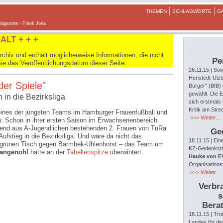
THEMEN
SCHLAGWORTE
G
lagworte
› Frank Jona
ALT + + +
hiv und enthält möglicherweise Informationen, die nicht
Pe
Sie das Veröffentlichungsdatum dieser Seite.
26.11.15
| Sow
Henstedt-Ulzb
der Spiele"
Bürger" (BfB)
gewählt. Die E
 in die Bezirksliga
sich erstmals 
Kritik am Str
eines der jüngsten Teams im Hamburger Frauenfußball und
>>> Weiter...
in: Schon in ihrer ersten Saison im Erwachsenenbereich
gend aus A-Jugendlichen bestehenden 2. Frauen von TuRa
Ge
ufstieg in die Bezirksliga. Und wäre da nicht das
18.11.15
| Ein
m grünen Tisch gegen Barmbek-Uhlenhorst – das Team um
KZ-Gedenkstät
Langenohl
hätte an der
Tabellenspitze
überwintert.
Hauke von E
Organisations
>>> Weiter...
Verbra
s
Berat
18.11.15
| Tro
Landes für di