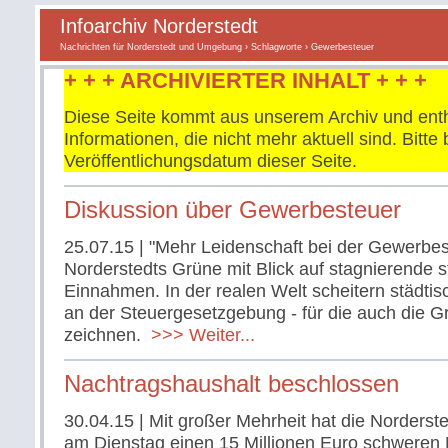
Infoarchiv Norderstedt
Nachrichten für Norderstedt und Umgebung
›
Schlagworte
› Gewerbesteuer
+ + + ARCHIVIERTER INHALT + + +
Diese Seite kommt aus unserem Archiv und enth
Informationen, die nicht mehr aktuell sind. Bitt
Veröffentlichungsdatum dieser Seite.
Diskussion über Gewerbesteuer
25.07.15
| "Mehr Leidenschaft bei der Gewerbes
Norderstedts Grüne mit Blick auf stagnierende s
Einnahmen. In der realen Welt scheitern städt
an der Steuergesetzgebung - für die auch die G
zeichnen.
>>> Weiter...
Nachtragshaushalt beschlossen
30.04.15
| Mit großer Mehrheit hat die Norderste
am Dienstag einen 15 Millionen Euro schweren