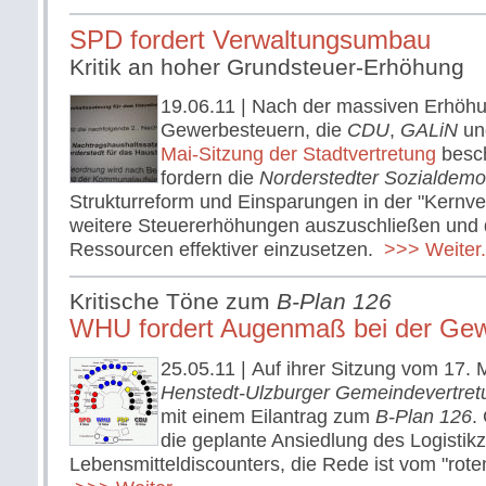
SPD fordert Verwaltungsumbau
Kritik an hoher Grundsteuer-Erhöhung
19.06.11
| Nach der massiven Erhöhu
Gewerbesteuern, die
CDU
,
GALiN
u
Mai-Sitzung der Stadtvertretung
besch
fordern die
Norderstedter Sozialdemo
Strukturreform und Einsparungen in der "Kernv
weitere Steuererhöhungen auszuschließen und
Ressourcen effektiver einzusetzen.
>>> Weiter.
Kritische Töne zum
B-Plan 126
WHU fordert Augenmaß bei der Gew
25.05.11
| Auf ihrer Sitzung vom 17. M
Henstedt-Ulzburger Gemeindevertre
mit einem Eilantrag zum
B-Plan 126
.
die geplante Ansiedlung des Logistik
Lebensmitteldiscounters, die Rede ist vom "rot