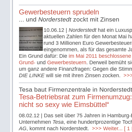
Gewerbesteuern sprudeln
... und
Norderstedt
zockt mit Zinsen
10.06.12
|
Norderstedt
hat ein Luxus
aktuellen Zahlen für den Monat Mai ha
rund 3 Millionen Euro Gewerbesteue
eingenommen, als für das gesamte Jah
Ein Grund dafür: Die
im Mai 2011 beschlossene
Grund-
und
Gewerbesteuern
. Derweil bemüht s
um ganz andere Finanzfragen: Gegen die Sti
DIE LINKE
will sie mit ihren Zinsen zocken.
>>> 
Tesa baut Firmenzentrale in Nordersted
Tesa-Betriebsrat zum Firmenumzug:
nicht so sexy wie Eimsbüttel“
08.02.12
| Das seit über 75 Jahren in Hamburg-
Unternehmen
Tesa
, eine hundertprozentige Toc
AG
, kommt nach Norderstedt.
>>> Weiter...
[ 1