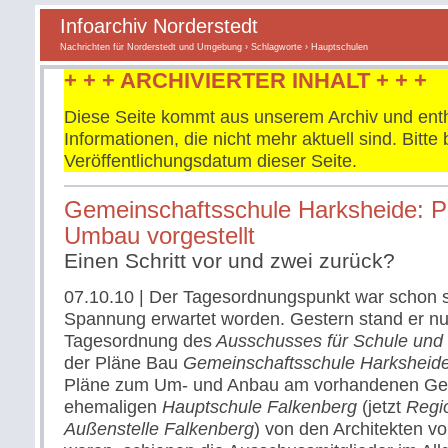
Infoarchiv Norderstedt
Nachrichten für Norderstedt und Umgebung
›
Schlagworte
› Hauptschulen
+ + + ARCHIVIERTER INHALT + + +
Diese Seite kommt aus unserem Archiv und enth
Informationen, die nicht mehr aktuell sind. Bitt
Veröffentlichungsdatum dieser Seite.
Gemeinschaftsschule Harksheide: 
Umbau vorgestellt
Einen Schritt vor und zwei zurück?
07.10.10
| Der Tagesordnungspunkt war schon s
Spannung erwartet worden. Gestern stand er nu
Tagesordnung des
Ausschusses für Schule und 
der Pläne Bau
Gemeinschaftsschule Harksheid
Pläne zum Um- und Anbau am vorhandenen Ge
ehemaligen
Hauptschule Falkenberg
(jetzt
Regi
Außenstelle Falkenberg
) von den Architekten vo