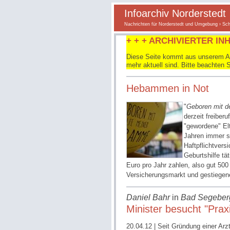
Infoarchiv Norderstedt
Nachrichten für Norderstedt und Umgebung
›
Sch
+ + + ARCHIVIERTER INH
Diese Seite kommt aus unserem Arc
mehr aktuell sind. Bitte beachten 
Hebammen in Not
"
Geboren mit d
derzeit freibe
"gewordene" Elt
Jahren immer st
Haftpflichtvers
Geburtshilfe tä
Euro pro Jahr zahlen, also gut 50
Versicherungsmarkt und gestiegen
Daniel Bahr
in
Bad Segeber
Minister besucht "Pra
20.04.12
| Seit Gründung einer Ar