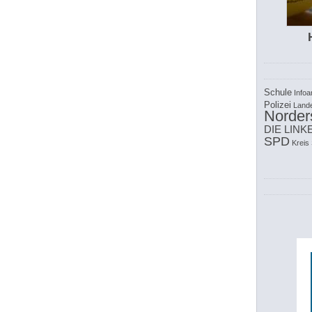
Schule
Infoa
Polizei
Land
Norder
DIE LINK
SPD
Kreis