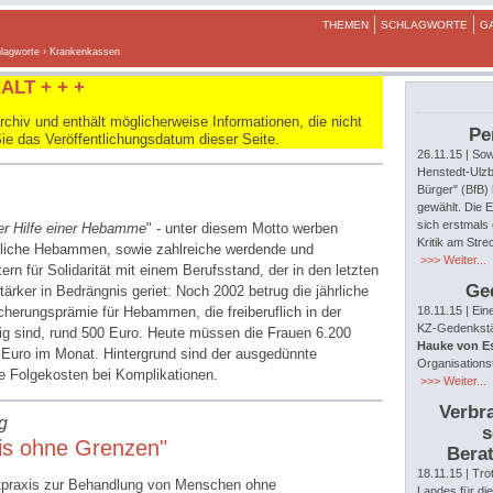
THEMEN
SCHLAGWORTE
G
lagworte
› Krankenkassen
ALT + + +
hiv und enthält möglicherweise Informationen, die nicht
Pe
Sie das Veröffentlichungsdatum dieser Seite.
26.11.15
| Sow
Henstedt-Ulzb
Bürger" (BfB)
gewählt. Die E
sich erstmals 
er Hilfe einer Hebamme
" - unter diesem Motto werben
Kritik am Str
rufliche Hebammen, sowie zahlreiche werdende und
>>> Weiter...
ern für Solidarität mit einem Berufsstand, der in den letzten
Ge
ärker in Bedrängnis geriet: Noch 2002 betrug die jährliche
icherungsprämie für Hebammen, die freiberuflich in der
18.11.15
| Ein
KZ-Gedenkstät
tig sind, rund 500 Euro. Heute müssen die Frauen 6.200
Hauke von E
0 Euro im Monat. Hintergrund sind der ausgedünnte
Organisations
e Folgekosten bei Komplikationen.
>>> Weiter...
Verbra
g
s
xis ohne Grenzen"
Berat
18.11.15
| Tro
ztpraxis zur Behandlung von Menschen ohne
Landes für di