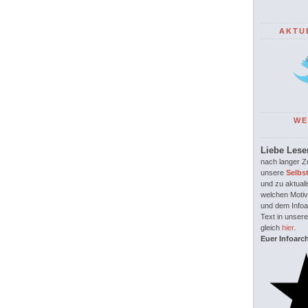
AKTU
WE
Liebe Lese
nach langer Ze
unsere
Selbs
und zu aktuali
welchen Motiv
und dem Infoar
Text in unsere
gleich
hier
.
Euer Infoarc