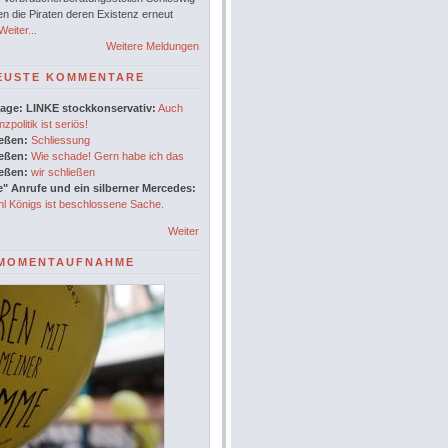
en die Piraten deren Existenz erneut
eiter...
Weitere Meldungen
EUSTE KOMMENTARE
age: LINKE stockkonservativ:
Auch
nzpolitik ist seriös!
ießen:
Schliessung
ießen:
Wie schade! Gern habe ich das
ießen:
wir schließen
" Anrufe und ein silberner Mercedes:
l Königs ist beschlossene Sache.
Weiter
MOMENTAUFNAHME