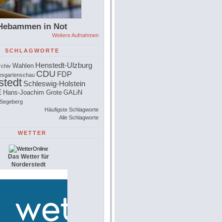
Hebammen in Not
Weitere Aufnahmen
SCHLAGWORTE
Henstedt-Ulzburg
Wahlen
rchiv
CDU
FDP
esgartenschau
stedt
Schleswig-Holstein
E
Hans-Joachim Grote
GALiN
 Segeberg
Häufigste Schlagworte
Alle Schlagworte
WETTER
Das Wetter für
Norderstedt