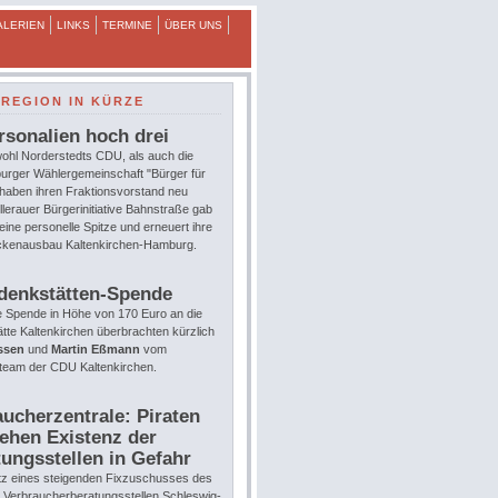
ALERIEN
LINKS
TERMINE
ÜBER UNS
REGION IN KÜRZE
rsonalien hoch drei
ohl Norderstedts CDU, als auch die
urger Wählergemeinschaft "Bürger für
 haben ihren Fraktionsvorstand neu
llerauer Bürgerinitiative Bahnstraße gab
eine personelle Spitze und erneuert ihre
eckenausbau Kaltenkirchen-Hamburg.
denkstätten-Spende
e Spende in Höhe von 170 Euro an die
te Kaltenkirchen überbrachten kürzlich
ssen
und
Martin Eßmann
vom
team der CDU Kaltenkirchen.
ucherzentrale: Piraten
ehen Existenz der
ungsstellen in Gefahr
tz eines steigenden Fixzuschusses des
e Verbraucherberatungsstellen Schleswig-