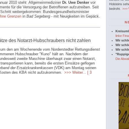
anuar 2010 steht Allgemeinmediziner
Dr. Uwe Denker
vor
Holsteins seh
nte für die Versorgung der Betroffenen aufzutreiben. Seit
bedroht.
>>> W
n Schritt weitergekommen: Bundesgesundheitsminister
ohne Grenzen
in
Bad Segeberg
- mit Neuigkeiten im Gepäck.
N
Kreisuml
linke Fina
tze des Notarzt-Hubschraubers nicht zahlen
Wir schl
Wir schl
it um den am Wochenende vom Norderstedter Rettungsdienst
Wir schl
ommenen Hubschrauber "Kuno" hält an. Nachdem der
"Ruppige
 bundesweit zweite Maschine überhaupt zwar einen Notarzt,
Die Abwah
 transportieren kann, bereits die ersten Einsätze geflogen
rband der Ersatzkrankenkassen
(VDK) am Montag seinen
 Kosten des
KBA
nicht aufzukommen.
>>> Weiter...
[ 3