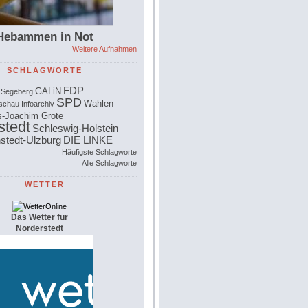
Hebammen in Not
Weitere Aufnahmen
SCHLAGWORTE
FDP
GALiN
 Segeberg
SPD
Wahlen
schau
Infoarchiv
-Joachim Grote
stedt
Schleswig-Holstein
stedt-Ulzburg
DIE LINKE
Häufigste Schlagworte
Alle Schlagworte
WETTER
Das Wetter für
Norderstedt