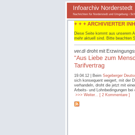
Infoarchiv Norderstedt
Nachrichten für Norderstedt und Umgebung
›
Sch
+ + + ARCHIVIERTER INH
Diese Seite kommt aus unserem Arc
mehr aktuell sind. Bitte beachten 
ver.di
droht mit Erzwingungss
"Aus Liebe zum Mensch
Tarifvertrag
19.04.12
| Beim
Segeberger
Deuts
sich konsequent weigert, mit der 
verhandeln, droht die jetzt mit ei
Arbeits- und Lohnbedingungen bei
>>> Weiter...
[ 2 Kommentare ]