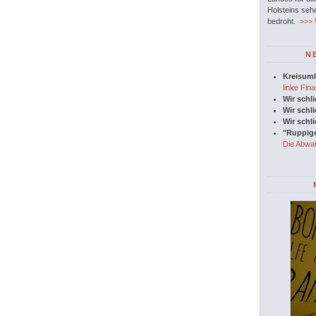
Holsteins seh
bedroht.
>>> W
N
Kreisuml
linke Fina
Wir schl
Wir schl
Wir schl
"Ruppige
Die Abwah