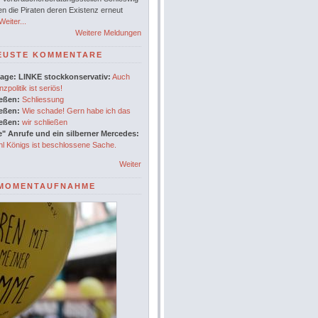
en die Piraten deren Existenz erneut
eiter...
Weitere Meldungen
EUSTE KOMMENTARE
age: LINKE stockkonservativ:
Auch
nzpolitik ist seriös!
ießen:
Schliessung
ießen:
Wie schade! Gern habe ich das
ießen:
wir schließen
" Anrufe und ein silberner Mercedes:
l Königs ist beschlossene Sache.
Weiter
MOMENTAUFNAHME