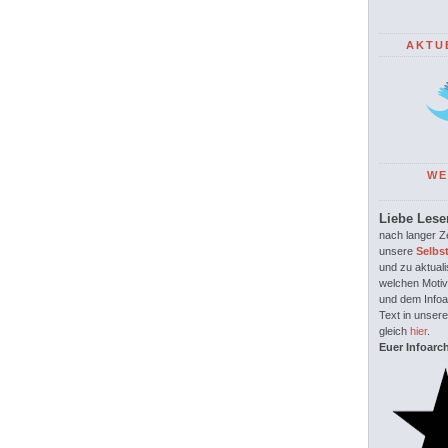
AKTU
WE
Liebe Lese
nach langer Ze
unsere
Selbs
und zu aktuali
welchen Motiv
und dem Infoar
Text in unsere
gleich
hier
.
Euer Infoarc