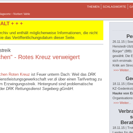
THEMEN
SCHLAGWORTE
G
lagworte
› Norbert Vahle
ALT + + +
hiv und enthält möglicherweise Informationen, die nicht
Pe
Sie das Veröffentlichungsdatum dieser Seite.
26.11.15
| Sow
Henstedt-Ulzb
treik
Bürger" (BfB)
en" - Rotes Kreuz verweigert
gewählt. Die E
sich erstmals 
Kritik am Str
>>> Weiter...
chen Roten Kreuz
ist Feuer unterm Dach: Weil das
DRK
Ge
Dienstleistungsgewerkschaft
ver.di
über einen Tarifvertrag zu
nem Erzwingungsstreik. Hintergrund sind problematische
18.11.15
| Ein
 der
DRK Rettungsdienst Segeberg gGmbH
.
KZ-Gedenkstät
Hauke von E
Organisations
>>> Weiter...
Verbra
s
Berat
18.11.15
| Tro
Landes für di