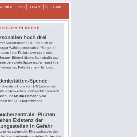
ALERIEN
LINKS
TERMINE
ÜBER UNS
REGION IN KÜRZE
rsonalien hoch drei
ohl Norderstedts CDU, als auch die
urger Wählergemeinschaft "Bürger für
 haben ihren Fraktionsvorstand neu
llerauer Bürgerinitiative Bahnstraße gab
eine personelle Spitze und erneuert ihre
eckenausbau Kaltenkirchen-Hamburg.
denkstätten-Spende
e Spende in Höhe von 170 Euro an die
te Kaltenkirchen überbrachten kürzlich
ssen
und
Martin Eßmann
vom
team der CDU Kaltenkirchen.
ucherzentrale: Piraten
ehen Existenz der
ungsstellen in Gefahr
tz eines steigenden Fixzuschusses des
e Verbraucherberatungsstellen Schleswig-