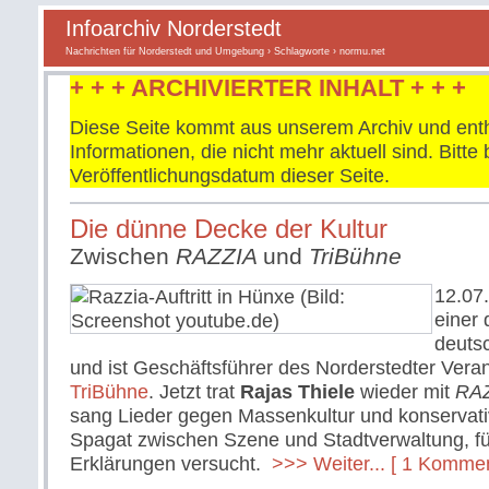
Infoarchiv Norderstedt
Nachrichten für Norderstedt und Umgebung
›
Schlagworte
› normu.net
+ + + ARCHIVIERTER INHALT + + +
Diese Seite kommt aus unserem Archiv und enth
Informationen, die nicht mehr aktuell sind. Bitt
Veröffentlichungsdatum dieser Seite.
Die dünne Decke der Kultur
Zwischen
RAZZIA
und
TriBühne
12.07
einer
deuts
und ist Geschäftsführer des Norderstedter Vera
TriBühne
. Jetzt trat
Rajas Thiele
wieder mit
RA
sang Lieder gegen Massenkultur und konservati
Spagat zwischen Szene und Stadtverwaltung, fü
Erklärungen versucht.
>>> Weiter...
[ 1 Kommen