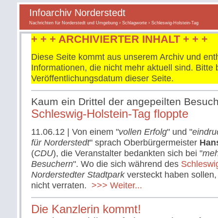
Infoarchiv Norderstedt
Nachrichten für Norderstedt und Umgebung
›
Schlagworte
› Schleswig-Holstein-Tag
+ + + ARCHIVIERTER INHALT + + +
Diese Seite kommt aus unserem Archiv und enth
Informationen, die nicht mehr aktuell sind. Bitt
Veröffentlichungsdatum dieser Seite.
Kaum ein Drittel der angepeilten Besu
Schleswig-Holstein-Tag floppte
11.06.12
| Von einem "
vollen Erfolg
" und "
eindru
für Norderstedt
" sprach Oberbürgermeister
Han
(
CDU
), die Veranstalter bedankten sich bei "
meh
Besuchern
". Wo die sich während des
Schleswi
Norderstedter Stadtpark
versteckt haben sollen,
nicht verraten.
>>> Weiter...
Die Kanzlerin kommt!