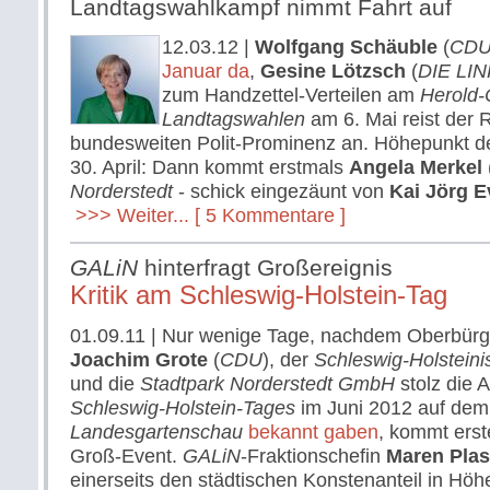
Landtagswahlkampf nimmt Fahrt auf
12.03.12
|
Wolfgang Schäuble
(
CD
Januar da
,
Gesine Lötzsch
(
DIE LI
zum Handzettel-Verteilen am
Herold-
Landtagswahlen
am 6. Mai reist der 
bundesweiten Polit-Prominenz an. Höhepunkt de
30. April: Dann kommt erstmals
Angela Merkel
Norderstedt
- schick eingezäunt von
Kai Jörg E
>>> Weiter...
[ 5 Kommentare ]
GALiN
hinterfragt Großereignis
Kritik am Schleswig-Holstein-Tag
01.09.11
| Nur wenige Tage, nachdem Oberbürg
Joachim Grote
(
CDU
), der
Schleswig-Holstein
und die
Stadtpark Norderstedt GmbH
stolz die 
Schleswig-Holstein-Tages
im Juni 2012 auf dem
Landesgartenschau
bekannt gaben
, kommt erst
Groß-Event.
GALiN
-Fraktionschefin
Maren Plas
einerseits den städtischen Konstenanteil in Höh