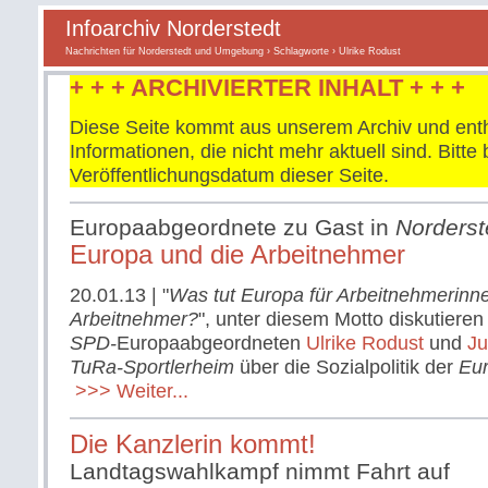
Infoarchiv Norderstedt
Nachrichten für Norderstedt und Umgebung
›
Schlagworte
› Ulrike Rodust
+ + + ARCHIVIERTER INHALT + + +
Diese Seite kommt aus unserem Archiv und enth
Informationen, die nicht mehr aktuell sind. Bitt
Veröffentlichungsdatum dieser Seite.
Europaabgeordnete zu Gast in
Norderst
Europa und die Arbeitnehmer
20.01.13
| "
Was tut Europa für Arbeitnehmerinn
Arbeitnehmer?
", unter diesem Motto diskutieren
SPD-
Europaabgeordneten
Ulrike Rodust
und
Ju
TuRa-Sportlerheim
über die Sozialpolitik der
Eur
>>> Weiter...
Die Kanzlerin kommt!
Landtagswahlkampf nimmt Fahrt auf