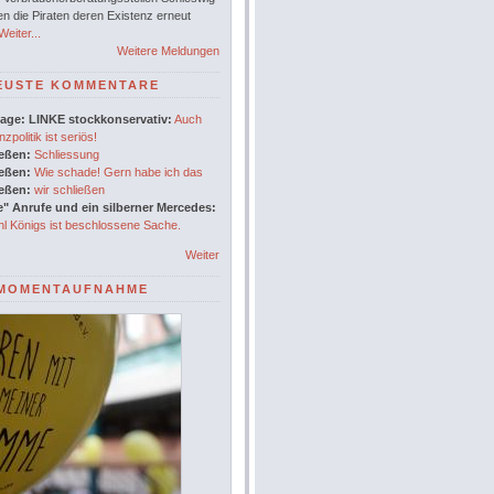
en die Piraten deren Existenz erneut
eiter...
Weitere Meldungen
EUSTE KOMMENTARE
age: LINKE stockkonservativ:
Auch
nzpolitik ist seriös!
ießen:
Schliessung
ießen:
Wie schade! Gern habe ich das
ießen:
wir schließen
" Anrufe und ein silberner Mercedes:
l Königs ist beschlossene Sache.
Weiter
MOMENTAUFNAHME