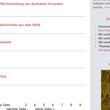
e Wochenzeitung aus Australien mit gutem
Holsteins seh
bedroht.
>>> W
N
achrichten aus aller Welt)
Kreisuml
linke Fina
Wir schl
Wir schl
netzwerk
Wir schl
"Ruppige
Die Abwah
 Kiel
ge Seite
…
3
4
5
6
7
8
9
nächste Seite ›
letzte Seite »