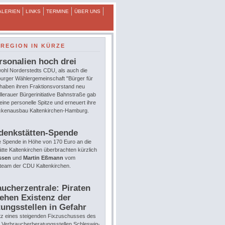
ALERIEN
LINKS
TERMINE
ÜBER UNS
REGION IN KÜRZE
rsonalien hoch drei
ohl Norderstedts CDU, als auch die
urger Wählergemeinschaft "Bürger für
 haben ihren Fraktionsvorstand neu
llerauer Bürgerinitiative Bahnstraße gab
eine personelle Spitze und erneuert ihre
eckenausbau Kaltenkirchen-Hamburg.
denkstätten-Spende
e Spende in Höhe von 170 Euro an die
te Kaltenkirchen überbrachten kürzlich
ssen
und
Martin Eßmann
vom
team der CDU Kaltenkirchen.
ucherzentrale: Piraten
ehen Existenz der
ungsstellen in Gefahr
tz eines steigenden Fixzuschusses des
e Verbraucherberatungsstellen Schleswig-