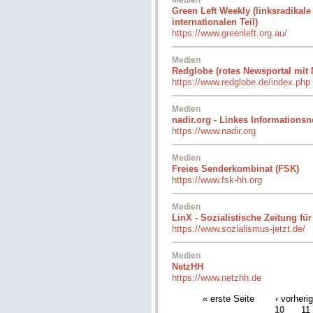
Green Left Weekly (linksradikal
internationalen Teil)
https://www.greenleft.org.au/
Medien
Redglobe (rotes Newsportal mit N
https://www.redglobe.de/index.php
Medien
nadir.org - Linkes Informations
https://www.nadir.org
Medien
Freies Senderkombinat (FSK)
https://www.fsk-hh.org
Medien
LinX - Sozialistische Zeitung für
https://www.sozialismus-jetzt.de/
Medien
NetzHH
https://www.netzhh.de
« erste Seite
‹ vorheri
10
11