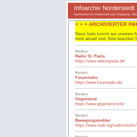
Infoarchiv Norderstedt
Nachrichten für Norderstedt und Umgebung
› Me
+ + + ARCHIVIERTER INH
Diese Seite kommt aus unserem Arc
mehr aktuell sind. Bitte beachten 
Medien
Radio St. Paula
https://www.radiostpaula.de/
Medien
Forumradio
https://www.forumradio.de/
Medien
Gegenwind
https://www.gegenwind.info/
Medien
Bewegungsmelder
https://www.nadir.org/nadir/initiat
Medien