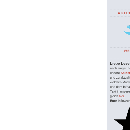
AKTU
WE
Liebe Lese
nach langer Ze
unsere
Selbs
und zu aktuali
welchen Motiv
und dem Infoar
Text in unsere
gleich
hier
.
Euer Infoarc