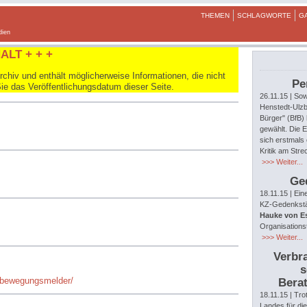
THEMEN
SCHLAGWORTE
G
dien
ALT + + +
hiv und enthält möglicherweise Informationen, die nicht
Pe
Sie das Veröffentlichungsdatum dieser Seite.
26.11.15
| Sow
Henstedt-Ulzb
Bürger" (BfB)
gewählt. Die E
sich erstmals 
Kritik am Str
>>> Weiter...
Ge
18.11.15
| Ein
KZ-Gedenkstät
Hauke von E
Organisations
>>> Weiter...
Verbra
s
iv/bewegungsmelder/
Berat
18.11.15
| Tro
Landes für di