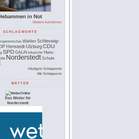
Hebammen in Not
Weitere Aufnahmen
SCHLAGWORTE
Schleswig-
Wahlen
esgartenschau
CDU
DP
Henstedt-Ulzburg
SPD
GALiN
Hans-
rg
Infoarchiv
Norderstedt
ote
Schule
E
Häufigste Schlagworte
Alle Schlagworte
WETTER
Das Wetter für
Norderstedt