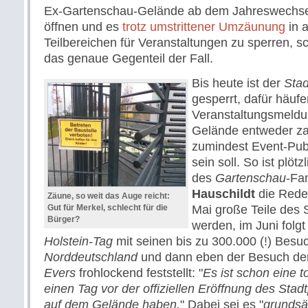
Ex-Gartenschau-Gelände ab dem Jahreswechsel
öffnen und es
trotz umstrittener Umzäunung
in a
Teilbereichen für Veranstaltungen zu sperren, s
das genaue Gegenteil der Fall.
Bis heute ist der
Stad
gesperrt, dafür häufe
Veranstaltungsmeldu
Gelände entweder z
zumindest Event-Pub
sein soll. So ist plöt
des
Gartenschau
-Fa
Hauschildt
die Rede,
Zäune, so weit das Auge reicht:
Gut für Merkel, schlecht für die
Mai große Teile des 
Bürger?
werden, im Juni folgt
Holstein-Tag
mit seinen bis zu 300.000 (!) Bes
Norddeutschland
und dann eben der Besuch der
Evers
frohlockend feststellt: "
Es ist schon eine t
einen Tag vor der offiziellen Eröffnung des Stad
auf dem Gelände haben.
" Dabei sei es "
grundsä