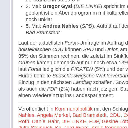
2. Mai:
Gregor Gysi
(
DIE LINKE
) spricht im
geplant ist ein Abendprogramm mit kulturel
noch unklar
5. Mai:
Andrea Nahles
(
SPD
), Auftritt auf
Bad Bramstedt
Laut der aktuellsten
Forsa
-Umfrage im Auftrag 
holsteinischen CDU
können
SPD
und
Union
am 6
35% der Stimmen rechnen, die zuletzt im Sinkfl
Grünen
kämen demnach auf nur noch etwa 13
laut
Forsa
lediglich die
PIRATEN
(5%) und der v
Hürde befreite
Südschleswigsche Wählerverba
Einzug in den nächsten
Landtag
schaffen. Sow
als auch die
FDP
(2%) haben nach jetzigem Sta
einen Wiedereinzug ins Landesparlament.
Veröffentlicht in
Kommunalpolitik
mit den Schla
Nahles
,
Angela Merkel
,
Bad Bramstedt
,
CDU
,
C
Roth
,
Daniel Bahr
,
DIE LINKE
,
FDP
,
Gesine Löt
Jutta Steinruck
,
Kai Jörg Evers
,
Kreis Segeberg