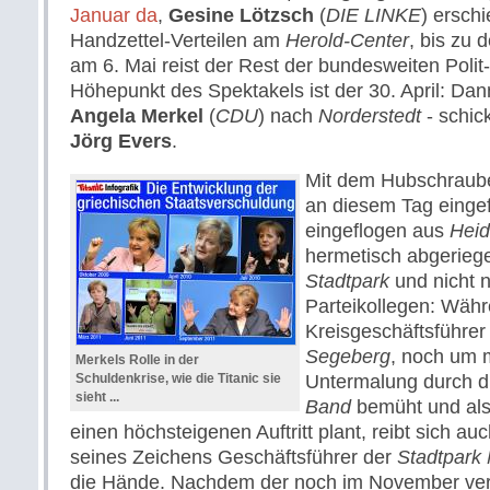
Januar da
,
Gesine Lötzsch
(
DIE LINKE
) ersch
Handzettel-Verteilen am
Herold-Center
, bis zu 
am 6. Mai reist der Rest der bundesweiten Poli
Höhepunkt des Spektakels ist der 30. April: Da
Angela Merkel
(
CDU
) nach
Norderstedt
- schic
Jörg Evers
.
Mit dem Hubschrauber
an diesem Tag einge
eingeflogen aus
Hei
hermetisch abgerieg
Stadtpark
und nicht n
Parteikollegen: Wäh
Kreisgeschäftsführer
Segeberg
, noch um 
Merkels Rolle in der
Schuldenkrise, wie die Titanic sie
Untermalung durch 
sieht ...
Band
bemüht und als 
einen höchsteigenen Auftritt plant, reibt sich au
seines Zeichens Geschäftsführer der
Stadtpark
die Hände. Nachdem der noch im November ver