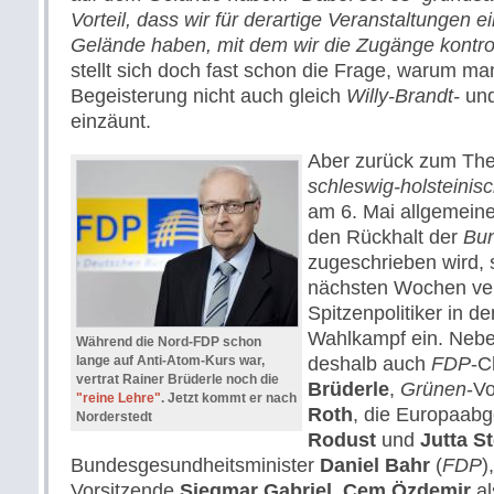
Vorteil, dass wir für derartige Veranstaltungen
Gelände haben, mit dem wir die Zugänge kontro
stellt sich doch fast schon die Frage, warum man
Begeisterung nicht auch gleich
Willy-Brandt-
un
einzäunt.
Aber zurück zum The
schleswig-holsteini
am 6. Mai allgemeine
den Rückhalt der
Bun
zugeschrieben wird, 
nächsten Wochen ver
Spitzenpolitiker in d
Wahlkampf ein. Neb
Während die Nord-FDP schon
lange auf Anti-Atom-Kurs war,
deshalb auch
FDP
-C
vertrat Rainer Brüderle noch die
Brüderle
,
Grünen
-V
"reine Lehre"
. Jetzt kommt er nach
Roth
, die Europaab
Norderstedt
Rodust
und
Jutta St
Bundesgesundheitsminister
Daniel Bahr
(
FDP
)
Vorsitzende
Siegmar Gabriel
,
Cem Özdemir
al