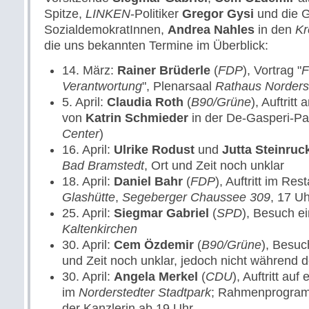
Spitze,
LINKEN
-Politiker
Gregor Gysi
und die G
SozialdemokratInnen,
Andrea Nahles
in den
Kr
die uns bekannten Termine im Überblick:
14. März:
Rainer Brüderle
(
FDP
), Vortrag "
F
Verantwortung
", Plenarsaal
Rathaus Norders
5. April:
Claudia Roth
(
B90/Grüne
), Auftrit
von
Katrin Schmieder
in der De-Gasperi-Pa
Center
)
16. April:
Ulrike Rodust
und
Jutta Steinruc
Bad Bramstedt
, Ort und Zeit noch unklar
18. April:
Daniel Bahr
(
FDP
), Auftritt im Re
Glashütte
,
Segeberger Chaussee 309
, 17 Uh
25. April:
Siegmar Gabriel
(
SPD
), Besuch ei
Kaltenkirchen
30. April:
Cem Özdemir
(
B90/Grüne
), Besuc
und Zeit noch unklar, jedoch nicht während 
30. April:
Angela Merkel
(
CDU
), Auftritt au
im
Norderstedter Stadtpark
; Rahmenprogramm
der Kanzlerin ab 19 Uhr