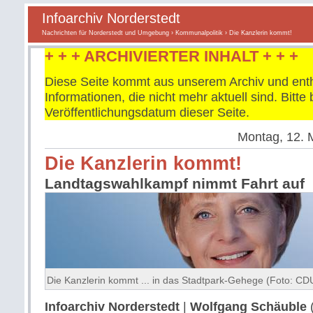
Infoarchiv Norderstedt
Nachrichten für Norderstedt und Umgebung
›
Kommunalpolitik
› Die Kanzlerin kommt!
+ + + ARCHIVIERTER INHALT + + +
Diese Seite kommt aus unserem Archiv und enth
Informationen, die nicht mehr aktuell sind. Bitt
Veröffentlichungsdatum dieser Seite.
Montag, 12. 
Die Kanzlerin kommt!
Landtagswahlkampf nimmt Fahrt auf
Die Kanzlerin kommt ... in das Stadtpark-Gehege (Foto: CD
Infoarchiv Norderstedt
|
Wolfgang Schäuble