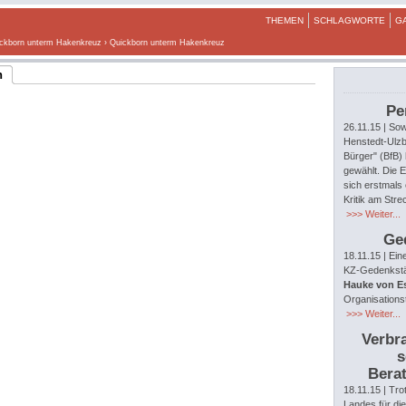
THEMEN
SCHLAGWORTE
G
ckborn unterm Hakenkreuz
› Quickborn unterm Hakenkreuz
n
Pe
26.11.15
| Sow
Henstedt-Ulzb
Bürger" (BfB)
gewählt. Die E
sich erstmals 
Kritik am Str
>>> Weiter...
Ge
18.11.15
| Ein
KZ-Gedenkstät
Hauke von E
Organisations
>>> Weiter...
Verbra
s
Berat
18.11.15
| Tro
Landes für di