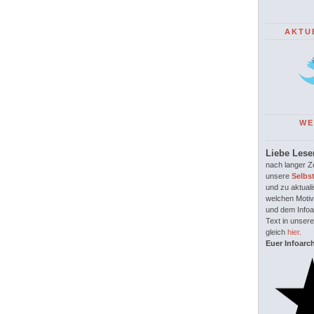
AKTU
WE
Liebe Lese
nach langer Ze
unsere
Selbs
und zu aktuali
welchen Motiv
und dem Infoar
Text in unsere
gleich
hier
.
Euer Infoarc