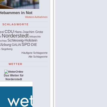
Hebammen in Not
Weitere Aufnahmen
SCHLAGWORTE
CDU
zei
Hans-Joachim Grote
Norderstedt
e
Infoarchiv
Schleswig-Holstein
schau
SPD
Ulzburg
DIE
GALiN
s Segeberg
Häufigste Schlagworte
Alle Schlagworte
WETTER
Das Wetter für
Norderstedt