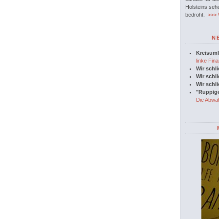
Holsteins seh
bedroht.
>>> W
N
Kreisuml
linke Fina
Wir schl
Wir schl
Wir schl
"Ruppige
Die Abwah