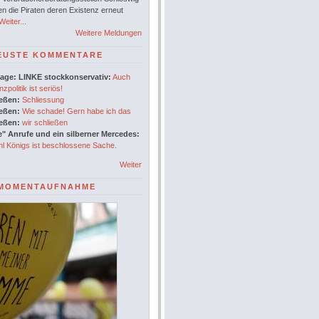
en die Piraten deren Existenz erneut
eiter...
Weitere Meldungen
EUSTE KOMMENTARE
age: LINKE stockkonservativ:
Auch
nzpolitik ist seriös!
ießen:
Schliessung
ießen:
Wie schade! Gern habe ich das
ießen:
wir schließen
" Anrufe und ein silberner Mercedes:
l Königs ist beschlossene Sache.
Weiter
MOMENTAUFNAHME