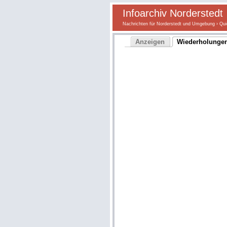
Infoarchiv Norderstedt
Nachrichten für Norderstedt und Umgebung
›
Qui
Anzeigen
Wiederholunge