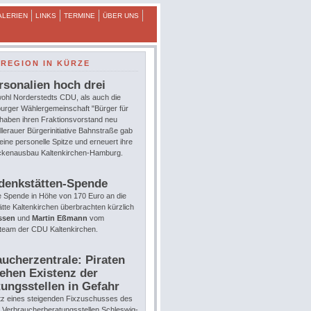
ALERIEN
LINKS
TERMINE
ÜBER UNS
REGION IN KÜRZE
rsonalien hoch drei
ohl Norderstedts CDU, als auch die
urger Wählergemeinschaft "Bürger für
 haben ihren Fraktionsvorstand neu
llerauer Bürgerinitiative Bahnstraße gab
eine personelle Spitze und erneuert ihre
eckenausbau Kaltenkirchen-Hamburg.
denkstätten-Spende
e Spende in Höhe von 170 Euro an die
te Kaltenkirchen überbrachten kürzlich
ssen
und
Martin Eßmann
vom
team der CDU Kaltenkirchen.
ucherzentrale: Piraten
ehen Existenz der
ungsstellen in Gefahr
tz eines steigenden Fixzuschusses des
e Verbraucherberatungsstellen Schleswig-