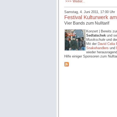
>>> Weiter...
Samstag, 4. Juni 2011, 17:00 Uhr
Festival Kulturwerk a
Vier Bands zum Nulltarif
Konzert | Bereits z
Sedlatschek
und se
Musikschule
und d
Mit der
David Celia
Snakehandlers
und
wieder herausragen
Hilfe einiger Sponsoren zum Nulltar