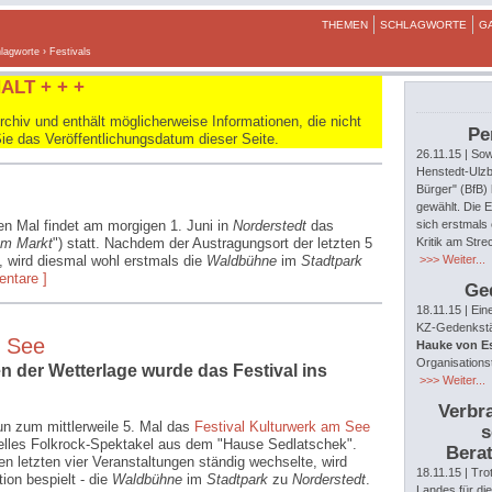
THEMEN
SCHLAGWORTE
G
lagworte
› Festivals
ALT + + +
hiv und enthält möglicherweise Informationen, die nicht
Pe
Sie das Veröffentlichungsdatum dieser Seite.
26.11.15
| Sow
Henstedt-Ulzb
Bürger" (BfB)
gewählt. Die E
en Mal findet am morgigen 1. Juni in
Norderstedt
das
sich erstmals 
am Markt
") statt. Nachdem der Austragungsort der letzten 5
Kritik am Str
,
wird diesmal wohl erstmals die
Waldbühne
im
Stadtpark
>>> Weiter...
ntare ]
Ge
18.11.15
| Ein
KZ-Gedenkstät
m See
Hauke von E
Organisations
der Wetterlage wurde das Festival ins
>>> Weiter...
Verbra
un zum mittlerweile 5. Mal das
Festival Kulturwerk am See
s
ielles Folkrock-Spektakel aus dem "Hause Sedlatschek".
Berat
n letzten vier Veranstaltungen ständig wechselte, wird
18.11.15
| Tro
ion bespielt - die
Waldbühne
im
Stadtpark
zu
Norderstedt
.
Landes für di