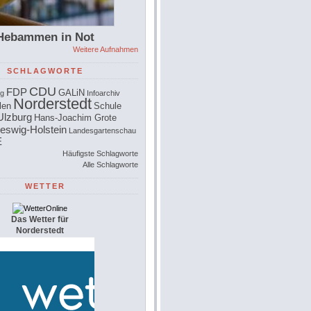
Hebammen in Not
Weitere Aufnahmen
SCHLAGWORTE
CDU
FDP
GALiN
rg
Infoarchiv
Norderstedt
len
Schule
Ulzburg
Hans-Joachim Grote
eswig-Holstein
Landesgartenschau
E
Häufigste Schlagworte
Alle Schlagworte
WETTER
Das Wetter für
Norderstedt