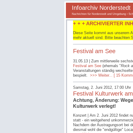
Infoarchiv Norderstedt
Nachrichten für Norderstedt und Umgebung
›
Sch
+ + + ARCHIVIERTER INH
Diese Seite kommt aus unserem Arc
mehr aktuell sind. Bitte beachten 
Festival am See
31.05.13
| Zum mittlerweile sechst
Festival am See
(ehemals "
Rock 
Veranstaltungen ständig wechselte
bespielt.
>>> Weiter...
[ 15 Komme
Samstag, 2. Juni 2012, 17:00 Uhr
Festival Kulturwerk a
Achtung, Änderung: Wegen 
Kulturwerk verlegt!
Konzert | Am 2. Juni 2012 findet n
statt - ein weitgehend unkommerz
Nachdem der Austragungsort bei de
diesmal wohl die "endgültige" Locat