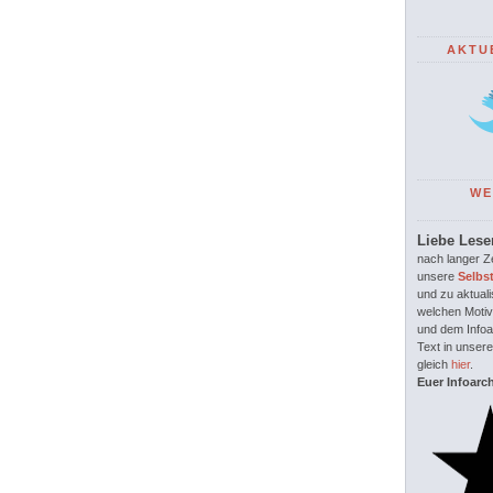
AKTU
WE
Liebe Lese
nach langer Ze
unsere
Selbs
und zu aktuali
welchen Motiv
und dem Infoar
Text in unsere
gleich
hier
.
Euer Infoarc