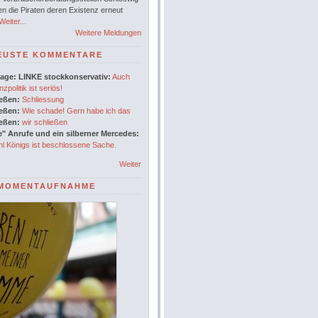
en die Piraten deren Existenz erneut
eiter...
Weitere Meldungen
EUSTE KOMMENTARE
age: LINKE stockkonservativ:
Auch
nzpolitik ist seriös!
ießen:
Schliessung
ießen:
Wie schade! Gern habe ich das
ießen:
wir schließen
" Anrufe und ein silberner Mercedes:
l Königs ist beschlossene Sache.
Weiter
MOMENTAUFNAHME