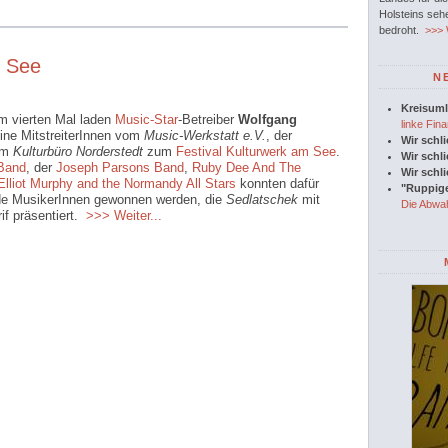
Holsteins seh
bedroht.
>>> W
m See
N
Kreisuml
um vierten Mal laden
Music-Star
-Betreiber
Wolfgang
linke Fina
ine MitstreiterInnen vom
Music-Werkstatt e.V.
, der
Wir schl
em
Kulturbüro Norderstedt
zum
Festival Kulturwerk am See
.
Wir schl
 Band
, der
Joseph Parsons Band
,
Ruby Dee And The
Wir schl
Elliot Murphy and the Normandy All Stars
konnten dafür
"Ruppige
de MusikerInnen gewonnen werden, die
Sedlatschek
mit
Die Abwah
if präsentiert.
>>> Weiter...