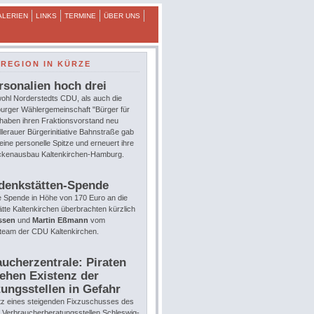
ALERIEN
LINKS
TERMINE
ÜBER UNS
REGION IN KÜRZE
rsonalien hoch drei
ohl Norderstedts CDU, als auch die
urger Wählergemeinschaft "Bürger für
 haben ihren Fraktionsvorstand neu
llerauer Bürgerinitiative Bahnstraße gab
eine personelle Spitze und erneuert ihre
eckenausbau Kaltenkirchen-Hamburg.
denkstätten-Spende
e Spende in Höhe von 170 Euro an die
te Kaltenkirchen überbrachten kürzlich
ssen
und
Martin Eßmann
vom
team der CDU Kaltenkirchen.
ucherzentrale: Piraten
ehen Existenz der
ungsstellen in Gefahr
tz eines steigenden Fixzuschusses des
e Verbraucherberatungsstellen Schleswig-