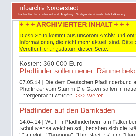
Infoarchiv Norderstedt
Nachrichten für Norderstedt und Umgebung
›
Schlagworte
› Grundschule Falkenberg
+ + + ARCHIVIERTER INHALT + + +
Diese Seite kommt aus unserem Archiv und enth
Informationen, die nicht mehr aktuell sind. Bitt
Veröffentlichungsdatum dieser Seite.
Kosten: 360 000 Euro
Pfadfinder sollen neuen Räume be
07.05.14
| Die dem Deutschen Pfadfinderbund 
Pfadfinder vom Stamm Die Goten sollen in ne
untergebracht werden.
>>> Weiter...
Pfadfinder auf den Barrikaden
14.04.14
| Weil ihr Pfadfinderheim am Falkenb
Schul-Mensa weichen soll, begaben sich die St
"Camelot", "Taragona", "Hag Nocturis" und "Hag