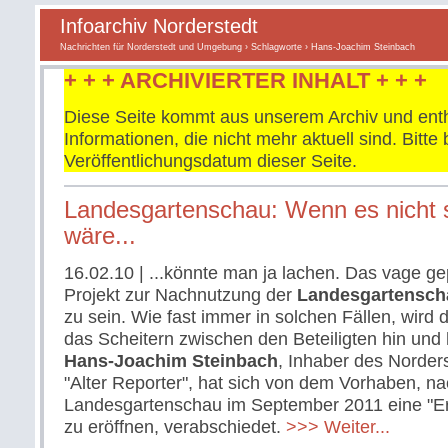
Infoarchiv Norderstedt
Nachrichten für Norderstedt und Umgebung
›
Schlagworte
› Hans-Joachim Steinbach
+ + + ARCHIVIERTER INHALT + + +
Diese Seite kommt aus unserem Archiv und enth
Informationen, die nicht mehr aktuell sind. Bitt
Veröffentlichungsdatum dieser Seite.
Landesgartenschau: Wenn es nicht s
wäre...
16.02.10
| ...könnte man ja lachen. Das vage g
Projekt zur Nachnutzung der
Landesgartensch
zu sein. Wie fast immer in solchen Fällen, wird 
das Scheitern zwischen den Beteiligten hin und
Hans-Joachim Steinbach
, Inhaber des Norder
"Alter Reporter", hat sich von dem Vorhaben, 
Landesgartenschau im September 2011 eine "Er
zu eröffnen, verabschiedet.
>>> Weiter...