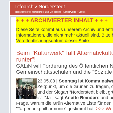
Infoarchiv Norderstedt
Nachrichten für Norderstedt und Umgebung
›
Schlagworte
› Schule
+ + + ARCHIVIERTER INHALT + + +
Diese Seite kommt aus unserem Archiv und enth
Informationen, die nicht mehr aktuell sind. Bitt
Veröffentlichungsdatum dieser Seite.
Beim "Kulturwerk" fällt Alternativkult
runter"!
GALiN will Förderung des Öffentlichen 
Gemeinschaftsschulen und die "Soziale 
23.05.08
|
Sonntag ist Kommunalwa
Zeitpunkt, um die Grünen zu fragen, o
und der Slogan "Norderstedt bleibt g
ist. "Ja", sagt
Anette Reinders
und be
Frage, warum die Grün Alternative Liste für den
"Tarpenbekphilharmonie" gestimmt hat.
>>> Weit