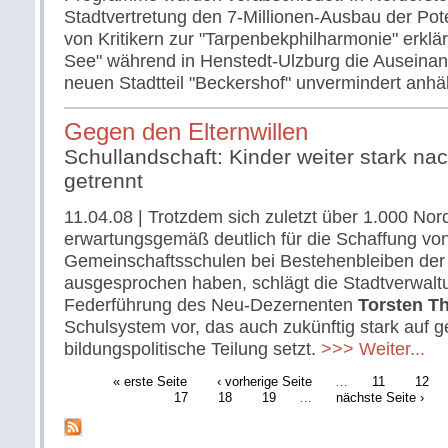
Stadtvertretung den 7-Millionen-Ausbau der Po
von Kritikern zur "Tarpenbekphilharmonie" erklä
See" während in Henstedt-Ulzburg die Auseina
neuen Stadtteil "Beckershof" unvermindert anhä
Gegen den Elternwillen
Schullandschaft: Kinder weiter stark na
getrennt
11.04.08
| Trotzdem sich zuletzt über 1.000 Nord
erwartungsgemäß deutlich für die Schaffung vo
Gemeinschaftsschulen bei Bestehenbleiben de
ausgesprochen haben, schlägt die Stadtverwalt
Federführung des Neu-Dezernenten
Torsten T
Schulsystem vor, das auch zukünftig stark auf ge
bildungspolitische Teilung setzt.
>>> Weiter...
« erste Seite
‹ vorherige Seite
…
11
12
17
18
19
…
nächste Seite ›