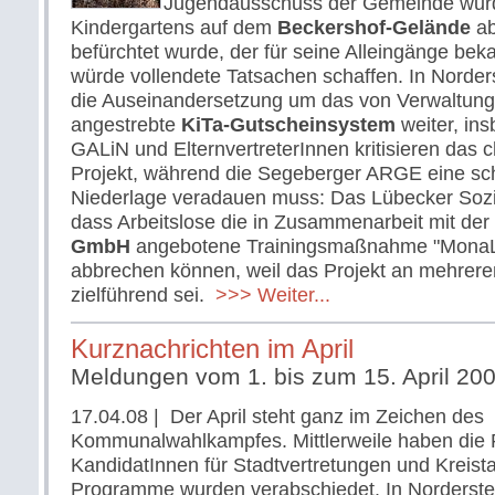
Jugendausschuss der Gemeinde wurd
Kindergartens auf dem
Beckershof-Gelände
ab
befürchtet wurde, der für seine Alleingänge bek
würde vollendete Tatsachen schaffen. In Norder
die Auseinandersetzung um das von Verwaltun
angestrebte
KiTa-Gutscheinsystem
weiter, in
GALiN und ElternvertreterInnen kritisieren das 
Projekt, während die Segeberger ARGE eine sch
Niederlage veradauen muss: Das Lübecker Sozia
dass Arbeitslose die in Zusammenarbeit mit der
GmbH
angebotene Trainingsmaßnahme "MonaLi
abbrechen können, weil das Projekt an mehreren
zielführend sei.
>>> Weiter...
Kurznachrichten im April
Meldungen vom 1. bis zum 15. April 20
17.04.08
| Der April steht ganz im Zeichen des
Kommunalwahlkampfes. Mittlerweile haben die P
KandidatInnen für Stadtvertretungen und Kreistag
Programme wurden verabschiedet. In Norderste