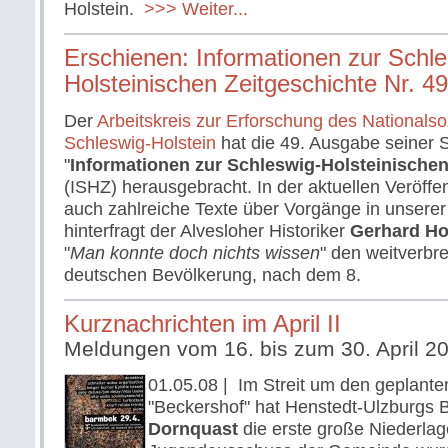
Holstein.
>>> Weiter...
Erschienen: Informationen zur Schle
Holsteinischen Zeitgeschichte Nr. 49
Der
Arbeitskreis zur Erforschung des Nationalso
Schleswig-Holstein
hat die 49. Ausgabe seiner S
"
Informationen zur Schleswig-Holsteinischen
(ISHZ) herausgebracht. In der aktuellen Veröffen
auch zahlreiche Texte über Vorgänge in unsere
hinterfragt der Alvesloher Historiker
Gerhard H
"
Man konnte doch nichts wissen
" den weitverbr
deutschen Bevölkerung, nach dem 8.
Kurznachrichten im April II
Meldungen vom 16. bis zum 30. April 2
01.05.08
| Im Streit um den geplanten
"Beckershof" hat Henstedt-Ulzburgs 
Dornquast
die erste große Niederlage