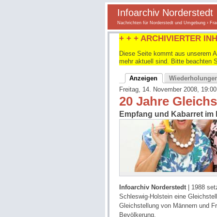
Infoarchiv Norderstedt
Nachrichten für Norderstedt und Umgebung
›
Fra
+ + + ARCHIVIERTER INH
Diese Seite kommt aus unserem Arc
mehr aktuell sind. Bitte beachten 
Anzeigen
Wiederholunge
Freitag, 14. November 2008, 19:00
20 Jahre Gleichs
Empfang und Kabarret im 
Infoarchiv Norderstedt
| 1988 setz
Schleswig-Holstein eine Gleichstell
Gleichstellung von Männern und Fr
Bevölkerung.