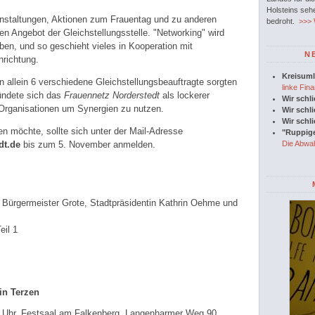
Holsteins seh
anstaltungen, Aktionen zum Frauentag und zu anderen
bedroht.
>>> W
 Angebot der Gleichstellungsstelle. "Networking" wird
ben, und so geschieht vieles in Kooperation mit
N
nrichtung.
Kreisuml
n allein 6 verschiedene Gleichstellungsbeauftragte sorgten
linke Fina
ündete sich das
Frauennetz Norderstedt
als lockerer
Wir schl
rganisationen um Synergien zu nutzen.
Wir schl
Wir schl
n möchte, sollte sich unter der Mail-Adresse
"Ruppige
dt.de
bis zum 5. November anmelden.
Die Abwah
 Bürgermeister Grote, Stadtpräsidentin Kathrin Oehme und
eil 1
in Terzen
 Uhr
, Festsaal am Falkenberg, Langenharmer Weg 90,