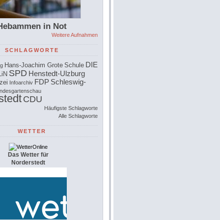
Hebammen in Not
Weitere Aufnahmen
SCHLAGWORTE
DIE
Hans-Joachim Grote
Schule
rg
SPD
Henstedt-Ulzburg
iN
FDP
Schleswig-
zei
Infoarchiv
ndesgartenschau
stedt
CDU
Häufigste Schlagworte
Alle Schlagworte
WETTER
Das Wetter für
Norderstedt