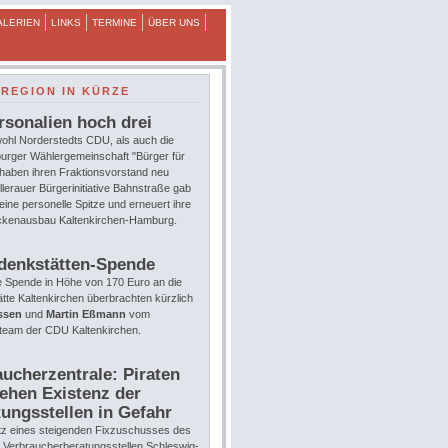
ALERIEN
LINKS
TERMINE
ÜBER UNS
REGION IN KÜRZE
rsonalien hoch drei
ohl Norderstedts CDU, als auch die
urger Wählergemeinschaft "Bürger für
 haben ihren Fraktionsvorstand neu
llerauer Bürgerinitiative Bahnstraße gab
eine personelle Spitze und erneuert ihre
eckenausbau Kaltenkirchen-Hamburg.
denkstätten-Spende
e Spende in Höhe von 170 Euro an die
te Kaltenkirchen überbrachten kürzlich
ssen
und
Martin Eßmann
vom
team der CDU Kaltenkirchen.
ucherzentrale: Piraten
ehen Existenz der
ungsstellen in Gefahr
tz eines steigenden Fixzuschusses des
e Verbraucherberatungsstellen Schleswig-