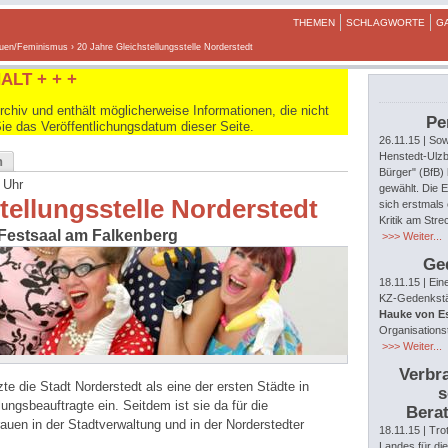
THEMEN
SCHLAGWORTE
G
uen/Feminismus
› 20 Jahre Gleichstellungsstelle Norderstedt
ALT + + +
hiv und enthält möglicherweise Informationen, die nicht
Pe
Sie das Veröffentlichungsdatum dieser Seite.
26.11.15
| Sow
Henstedt-Ulzb
n
Bürger" (BfB)
 Uhr
gewählt. Die E
tellungsstelle Norderstedt
sich erstmals 
Kritik am Str
Festsaal am Falkenberg
>>> Weiter...
Ge
18.11.15
| Ein
KZ-Gedenkstät
Hauke von E
Organisations
>>> Weiter...
Verbra
te die Stadt Norderstedt als eine der ersten Städte in
s
ungsbeauftragte ein. Seitdem ist sie da für die
Berat
auen in der Stadtverwaltung und in der Norderstedter
18.11.15
| Tro
Landes für di