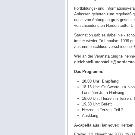
Fortbildungs- und Informationsver
Anlässen gehören zum regelmäßigen
dabei von Anfang an groß geschrie
verschiendensten Norderstedter Ei
Stagnation gab es dabei nie - scho
immer wieder für Impulse. 1998 gr
Zusammenschluss verschiedener O
Wer an der Veranstaltung teilnehme
gleichstellungsstelle@norderste
Das Programm:
18.00 Uhr: Empfang
18.15 Uhr: Grußworte u.a. von
Landrätin Jutta Hartwieg
19.00 Uhr: Herzen in Terzen, T
19.30 Uhr: Büfett
Herzen in Terzen, Teil 2
Ausklang
A-capella aus Hannover: Herzen 
Freitag, 14. November 2008, 19:00