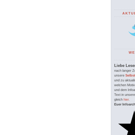
AKTU
WE
Liebe Lese
nach langer Ze
unsere
Selbs
und zu aktuali
welchen Motiv
und dem Infoar
Text in unsere
gleich
hier
.
Euer Infoarc