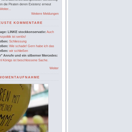
en die Piraten deren Existenz erneut
eiter...
Weitere Meldungen
EUSTE KOMMENTARE
age: LINKE stockkonservativ:
Auch
nzpolitik ist seriös!
ießen:
Schliessung
ießen:
Wie schade! Gern habe ich das
ießen:
wir schließen
" Anrufe und ein silberner Mercedes:
l Königs ist beschlossene Sache.
Weiter
MOMENTAUFNAHME