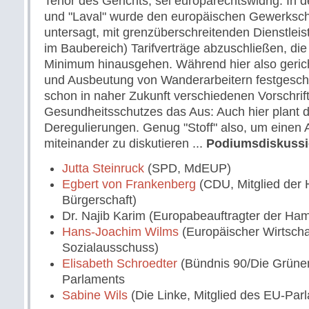
Tenor des Gerichts, sei europarechtswidrig. In d
und "Laval" wurde den europäischen Gewerkschaf
untersagt, mit grenzüberschreitenden Dienstleis
im Baubereich) Tarifverträge abzuschließen, die
Minimum hinausgehen. Während hier also geric
und Ausbeutung von Wanderarbeitern festgesch
schon in naher Zukunft verschiedenen Vorschrif
Gesundheitsschutzes das Aus: Auch hier plant 
Deregulierungen. Genug "Stoff" also, um einen
miteinander zu diskutieren ...
Podiumsdiskussi
Jutta Steinruck
(SPD, MdEUP)
Egbert von Frankenberg
(CDU, Mitglied der
Bürgerschaft)
Dr. Najib Karim (Europabeauftragter der Ha
Hans-Joachim Wilms
(Europäischer Wirtscha
Sozialausschuss)
Elisabeth Schroedter
(Bündnis 90/Die Grünen
Parlaments
Sabine Wils
(Die Linke, Mitglied des EU-Par