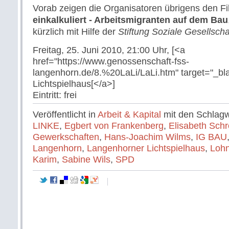
Vorab zeigen die Organisatoren übrigens den F
einkalkuliert - Arbeitsmigranten auf dem Bau
kürzlich mit Hilfe der
Stiftung Soziale Gesellscha
Freitag, 25. Juni 2010, 21:00 Uhr
, [<a
href="https://www.genossenschaft-fss-
langenhorn.de/8.%20LaLi/LaLi.htm" target="_b
Lichtspielhaus[</a>]
Eintritt: frei
Veröffentlicht in
Arbeit & Kapital
mit den Schlag
LINKE
,
Egbert von Frankenberg
,
Elisabeth Schr
Gewerkschaften
,
Hans-Joachim Wilms
,
IG BAU
Langenhorn
,
Langenhorner Lichtspielhaus
,
Loh
Karim
,
Sabine Wils
,
SPD