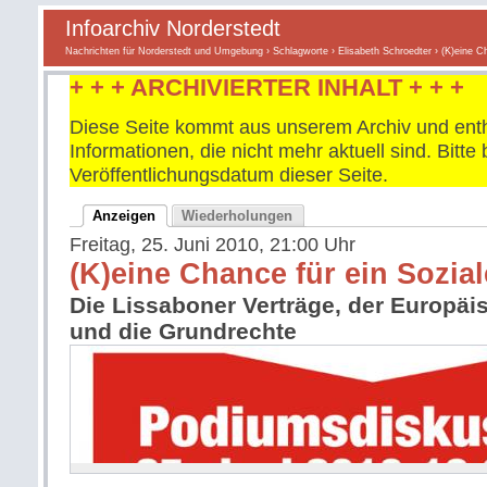
Infoarchiv Norderstedt
Nachrichten für Norderstedt und Umgebung
›
Schlagworte
›
Elisabeth Schroedter
› (K)eine C
+ + + ARCHIVIERTER INHALT + + +
Diese Seite kommt aus unserem Archiv und enth
Informationen, die nicht mehr aktuell sind. Bitt
Veröffentlichungsdatum dieser Seite.
Anzeigen
Wiederholungen
Freitag, 25. Juni 2010, 21:00 Uhr
(K)eine Chance für ein Sozia
Die Lissaboner Verträge, der Europäi
und die Grundrechte