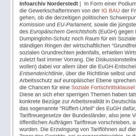
Infoarchiv Norderstedt
| In Form einer Podium
die GewerkschafterInnen von der
IG BAU
der Fr
gehen, ob die derzeitigen politischen Schwerpu
Komission
und
EU-Parlament
, sowie die jüngs
des
Europäischem Gerichtshofs
(EuGH) gegen Ko
Dumpinglohn-Schutz noch Raum für ein Soziale
ständigen Ringen der wirtschaftlichen "Grundfrei
sozialen Grundrechten jedenfalls, erhielten Wirt
zuletzt fast immer Vorrang. Die Diskussionsteil
wollen) dabei vor allem über die EuGH-Entsche
Entsenderichtlinie
, über die Richtlinie selbst un
Arbeitsschutz auf europäischer Ebene sprechen
die Chancen für eine
Soziale Fortschrittsklausel
Diese an sich eher sperrigen Themen haben tat
konkrete Bezüge zur Arbeitsrealität in Deutschl
das sogenannte "Rüffert-Urteil" des EuGH dafür
Tariftreuegesetze der Bundesländer, also jene Vo
öffentlichen Aufträgen Tariftreue vorschrieben, a
wurden. Die Erzwingung von Tariflöhnen auf die