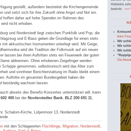
Holsteins seh
fügung gestellt, außerdem bestreitet die Kirchengemeinde
bedroht.
>>> W
n und setzt sich für ihre Zukunft ohne Angst und Not ein.
nd
hoffen daher auf hohe Spenden im Rahmen des
N
s wird nicht erhoben.
Kreisuml
burg
und
Norderstedt
liegt zwischen Punkfolk und Pop, die
linke Fina
Schlagzeug und E-Bass geben die Grundlage für einen stets
Wir schl
r mit akkustischen Instrumenten unterlegt wird. Mit Geige,
Wir schl
dharmonika wird die Tradition der Folkmusik auf ein neues
Wir schl
r lassen bei ihren Auftritten stets ein Feuerwerk der guten
"Ruppige
Die Abwah
r Ebene abbrennen. Ohne erhobenen Zeigefinger werden
e Schippe genommen, selbstironisch wird das Alter zum
erheit und sinnfreier Berichterstattung im Radio bleibt einem
en. Auftritte im gesamten Bundesgebiet haben die
d
beständig wachsen lassen.
uch abseits des Benefiz-Konzertes unterstützen will, kann
 602 400
bei der
Norderstedter Bank
,
BLZ 200 691 11
,
hr
, Schalom-Kirche, Lütjenmoor 13, Norderstedt
pende
on
mit den Schlagworten
Flüchtlinge
,
Migration
,
Norderstedt
,
e
,
Serbien
,
Sinti & Roma