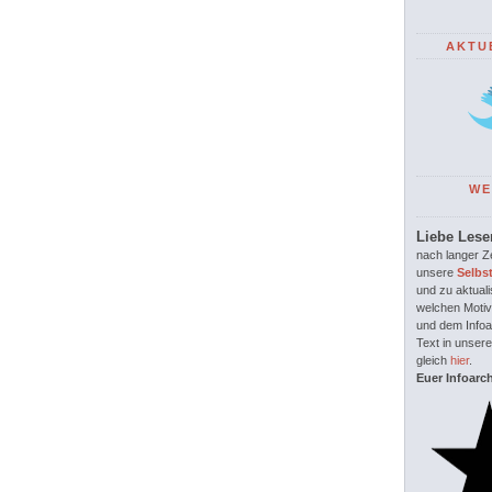
AKTU
WE
Liebe Lese
nach langer Ze
unsere
Selbs
und zu aktuali
welchen Motiv
und dem Infoar
Text in unsere
gleich
hier
.
Euer Infoarc