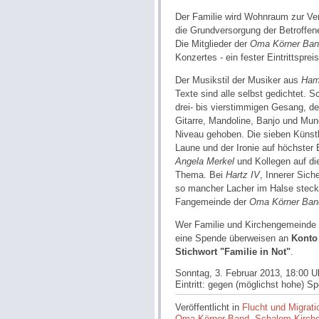
Der Familie wird Wohnraum zur Ver
die Grundversorgung der Betroffene
Die Mitglieder der
Oma Körner Ba
Konzertes - ein fester Eintrittsprei
Der Musikstil der Musiker aus
Ham
Texte sind alle selbst gedichtet. 
drei- bis vierstimmigen Gesang, de
Gitarre, Mandoline, Banjo und Mun
Niveau gehoben. Die sieben Künstle
Laune und der Ironie auf höchste
Angela Merkel
und Kollegen auf di
Thema. Bei
Hartz IV
, Innerer Sich
so mancher Lacher im Halse steck
Fangemeinde der
Oma Körner Ban
Wer Familie und Kirchengemeinde a
eine Spende überweisen an
Konto
Stichwort "Familie in Not"
.
Sonntag, 3. Februar 2013, 18:00 U
Eintritt: gegen (möglichst hohe) S
Veröffentlicht in
Flucht und Migrati
Oma Körner Band
,
Schalom Kirch