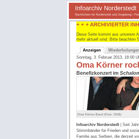
Infoarchiv Norderstedt
Nachrichten für Norderstedt und Umgebung
›
Flu
+ + + ARCHIVIERTER INH
Diese Seite kommt aus unserem Arc
mehr aktuell sind. Bitte beachten 
Anzeigen
Wiederholunge
Sonntag, 3. Februar 2013, 18:00 U
Oma Körner rockt
Benefizkonzert im
Schalo
Oma Körner Band (Foto: OKB)
Infoarchiv Norderstedt
| Seit Jahr
Stimmbänder für Frieden und sozial
Familie aus Serbien, die derzeit v