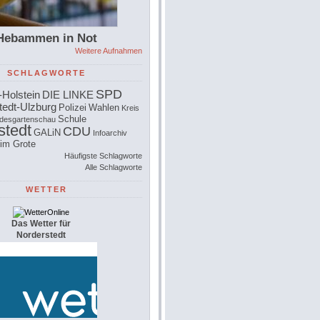
Hebammen in Not
Weitere Aufnahmen
SCHLAGWORTE
SPD
-Holstein
DIE LINKE
edt-Ulzburg
Polizei
Wahlen
Kreis
Schule
desgartenschau
stedt
CDU
GALiN
Infoarchiv
im Grote
Häufigste Schlagworte
Alle Schlagworte
WETTER
Das Wetter für
Norderstedt