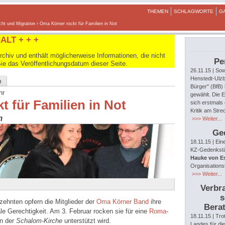
THEMEN
SCHLAGWORTE
G
cht und Migration
› Oma Körner rockt für Familien in Not
ALT + + +
hiv und enthält möglicherweise Informationen, die nicht
Pe
Sie das Veröffentlichungsdatum dieser Seite.
26.11.15
| Sow
Henstedt-Ulzb
n
Bürger" (BfB)
hr
gewählt. Die E
 für Familien in Not
sich erstmals 
Kritik am Str
m
>>> Weiter...
Ge
18.11.15
| Ein
KZ-Gedenkstät
Hauke von E
Organisations
>>> Weiter...
Verbra
s
zehnten opfern die Mitglieder der
Oma Körner Band
ihre
Berat
e Gerechtigkeit. Am 3. Februar rocken sie für eine
Roma
-
18.11.15
| Tro
on der
Schalom-Kirche
unterstützt wird.
Landes für di