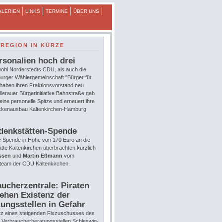
ALERIEN
LINKS
TERMINE
ÜBER UNS
REGION IN KÜRZE
rsonalien hoch drei
ohl Norderstedts CDU, als auch die
urger Wählergemeinschaft "Bürger für
 haben ihren Fraktionsvorstand neu
llerauer Bürgerinitiative Bahnstraße gab
eine personelle Spitze und erneuert ihre
eckenausbau Kaltenkirchen-Hamburg.
denkstätten-Spende
e Spende in Höhe von 170 Euro an die
te Kaltenkirchen überbrachten kürzlich
ssen
und
Martin Eßmann
vom
team der CDU Kaltenkirchen.
ucherzentrale: Piraten
ehen Existenz der
ungsstellen in Gefahr
tz eines steigenden Fixzuschusses des
e Verbraucherberatungsstellen Schleswig-