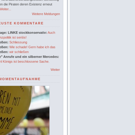
en die Piraten deren Existenz erneut
eiter...
Weitere Meldungen
EUSTE KOMMENTARE
age: LINKE stockkonservativ:
Auch
nzpolitik ist seriös!
ießen:
Schliessung
ießen:
Wie schade! Gern habe ich das
ießen:
wir schließen
" Anrufe und ein silberner Mercedes:
l Königs ist beschlossene Sache.
Weiter
MOMENTAUFNAHME