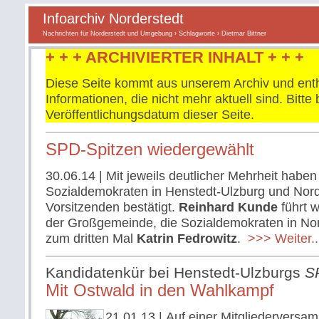
Infoarchiv Norderstedt
Nachrichten für Norderstedt und Umgebung
›
Schlagworte
› Dietmar Bittner
+ + + ARCHIVIERTER INHALT + + +
Diese Seite kommt aus unserem Archiv und enth
Informationen, die nicht mehr aktuell sind. Bitt
Veröffentlichungsdatum dieser Seite.
SPD-Spitzen wiedergewählt
30.06.14
| Mit jeweils deutlicher Mehrheit haben
Sozialdemokraten in Henstedt-Ulzburg und Nord
Vorsitzenden bestätigt.
Reinhard Kunde
führt w
der Großgemeinde, die Sozialdemokraten in Nor
zum dritten Mal
Katrin Fedrowitz
.
>>> Weiter..
Kandidatenkür bei Henstedt-Ulzburgs
S
Mit Ostwald in den Wahlkampf
21.01.13
| Auf einer Mitgliederversa