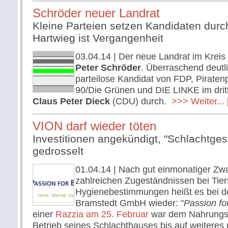
Schröder neuer Landrat
Kleine Parteien setzen Kandidaten durch
Hartwieg ist Vergangenheit
03.04.14
| Der neue Landrat im Kreis
Peter Schröder
. Überraschend deutli
parteilose Kandidat von FDP, Piraten
90/Die Grünen und DIE LINKE im dri
Claus Peter Dieck
(CDU) durch.
>>> Weiter...
VION darf wieder töten
Investitionen angekündigt, "Schlachtges
gedrosselt
01.04.14
| Nach gut einmonatiger Z
zahlreichen Zugeständnissen bei Tier
Hygienebestimmungen heißt es bei 
Bramstedt GmbH wieder: "
Passion for
einer
Razzia am 25. Februar
war dem Nahrungsm
Betrieb seines Schlachthauses bis auf weiteres