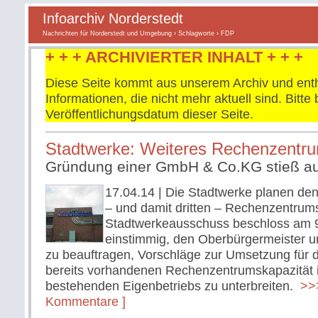
Infoarchiv Norderstedt
Nachrichten für Norderstedt und Umgebung
›
Schlagworte
› FDP
+ + + ARCHIVIERTER INHALT + + +
Diese Seite kommt aus unserem Archiv und enth
Informationen, die nicht mehr aktuell sind. Bitt
Veröffentlichungsdatum dieser Seite.
Stadtwerke: Weiteres Rechenzentru
Gründung einer GmbH & Co.KG stieß au
17.04.14
| Die Stadtwerke planen den
– und damit dritten – Rechenzentrums
Stadtwerkeausschuss beschloss am 9
einstimmig, den Oberbürgermeister u
zu beauftragen, Vorschläge zur Umsetzung für d
bereits vorhandenen Rechenzentrumskapazität
bestehenden Eigenbetriebs zu unterbreiten.
>>>
Kommentare ]