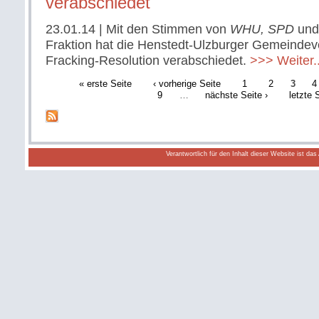
verabschiedet
23.01.14
| Mit den Stimmen von
WHU, SPD
und
Fraktion hat die Henstedt-Ulzburger Gemeindeve
Fracking-Resolution verabschiedet.
>>> Weiter..
« erste Seite
‹ vorherige Seite
1
2
3
4
9
…
nächste Seite ›
letzte 
Verantwortlich für den Inhalt dieser Website ist da