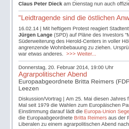
Claus Peter Dieck
am Dienstag nun auch offizie
"Leidtragende sind die östlichen An
16.02.14
| Mit heftigem Protest reagiert Stadtent
Jürgen Lange
(SPD) auf Pläne des Investors "M
Süderweiterung des Herold-Centers in voller Höh
angrenzende Wohnbebauung zu ziehen. Ursprün
war etwas anderes.
>>> Weiter...
Donnerstag, 20. Februar 2014, 19:00 Uhr
Agrarpolitischer Abend
Europaabgeordnete Britta Reimers (FDP
Leezen
Diskussion/Vortrag | Am 25. Mai diesen Jahres 
Mal seit 1979 die Wahlen zum Europäischen Par
Einstimmung darauf lädt die
Europa-Union Seg
die Europaabgeordnete
Britta Reimers
aus der F
Liberalen zu einem agrarpolitischen Abend nach