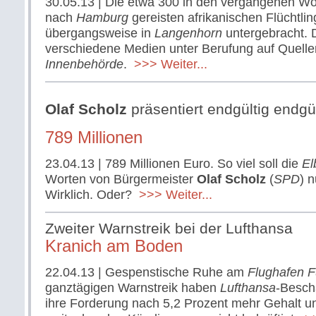
30.05.13
| Die etwa 300 in den vergangenen W
nach
Hamburg
gereisten afrikanischen Flüchtli
übergangsweise in
Langenhorn
untergebracht. 
verschiedene Medien unter Berufung auf Quelle
Innenbehörde
.
>>> Weiter...
Olaf Scholz
präsentiert endgültig endgü
789 Millionen
23.04.13
| 789 Millionen Euro. So viel soll die
El
Worten von Bürgermeister
Olaf Scholz
(
SPD
) 
Wirklich. Oder?
>>> Weiter...
Zweiter Warnstreik bei der Lufthansa
Kranich am Boden
22.04.13
| Gespenstische Ruhe am
Flughafen F
ganztägigen Warnstreik haben
Lufthansa
-Besch
ihre Forderung nach 5,2 Prozent mehr Gehalt u