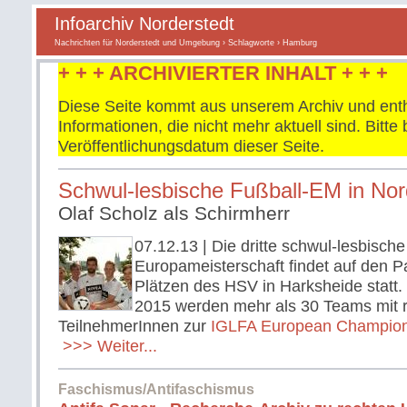
Infoarchiv Norderstedt
Nachrichten für Norderstedt und Umgebung
›
Schlagworte
› Hamburg
+ + + ARCHIVIERTER INHALT + + +
Diese Seite kommt aus unserem Archiv und enth
Informationen, die nicht mehr aktuell sind. Bitt
Veröffentlichungsdatum dieser Seite.
Schwul-lesbische Fußball-EM in Nor
Olaf Scholz als Schirmherr
07.12.13
| Die dritte schwul-lesbische
Europameisterschaft findet auf den P
Plätzen des HSV in Harksheide statt. 
2015 werden mehr als 30 Teams mit 
TeilnehmerInnen zur
IGLFA European Champio
>>> Weiter...
Faschismus/Antifaschismus