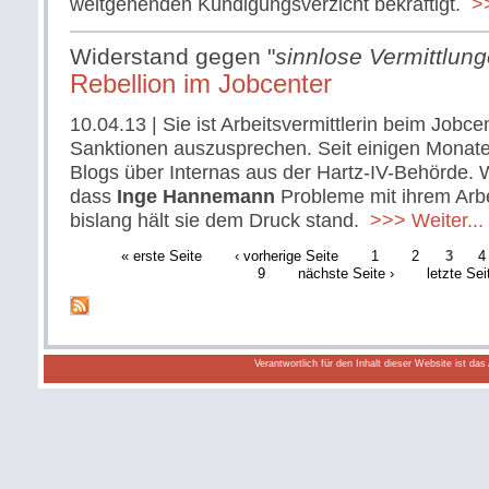
weitgehenden Kündigungsverzicht bekräftigt.
>>
Widerstand gegen "
sinnlose Vermittlun
Rebellion im Jobcenter
10.04.13
| Sie ist Arbeitsvermittlerin beim Jobce
Sanktionen auszusprechen. Seit einigen Monaten
Blogs über Internas aus der Hartz-IV-Behörde. 
dass
Inge Hannemann
Probleme mit ihrem Arbe
bislang hält sie dem Druck stand.
>>> Weiter...
« erste Seite
‹ vorherige Seite
1
2
3
4
9
nächste Seite ›
letzte Sei
Verantwortlich für den Inhalt dieser Website ist da