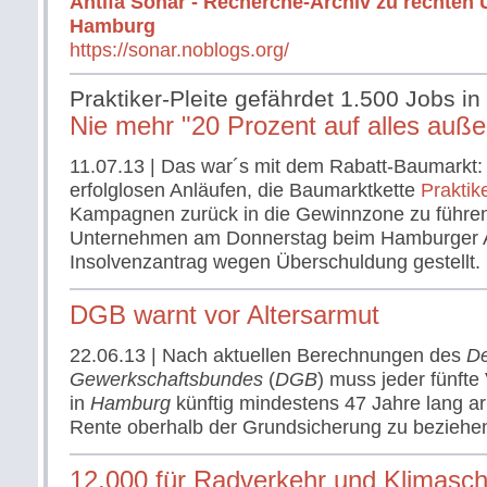
Antifa Sonar - Recherche-Archiv zu rechten 
Hamburg
https://sonar.noblogs.org/
Praktiker-Pleite gefährdet 1.500 Jobs in
Nie mehr "20 Prozent auf alles außer
11.07.13
| Das war´s mit dem Rabatt-Baumarkt
erfolglosen Anläufen, die Baumarktkette
Praktik
Kampagnen zurück in die Gewinnzone zu führen
Unternehmen am Donnerstag beim Hamburger A
Insolvenzantrag wegen Überschuldung gestellt.
DGB warnt vor Altersarmut
22.06.13
| Nach aktuellen Berechnungen des
D
Gewerkschaftsbundes
(
DGB
) muss jeder fünfte 
in
Hamburg
künftig mindestens 47 Jahre lang ar
Rente oberhalb der Grundsicherung zu beziehe
12.000 für Radverkehr und Klimasch