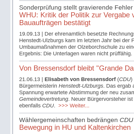
Sonderprüfung stellt gravierende Fehler 
WHU: Kritik der Politik zur Vergabe 
Bauaufträgen bestätigt
19.09.13
| Der ehrenamtlich besetzte Rechnun
Henstedt-Ulzburgs kam im letzten Jahr bei der 
Umbaumaßnahmen der Olzeborchschule zu ein
Ergebnis: Die Unterlagen waren nicht prüffähig.
Von Bressensdorf bleibt "Grande D
21.06.13
|
Elisabeth von Bressensdorf
(
CDU
)
Bürgermeisterin
Henstedt-Ulzburgs
. Das ergab 
Spannung erwartete Abstimmung der neu zusa
Gemeindevertretung
. Neuer Bürgervorsteher is
ebenfalls
CDU
.
>>> Weiter...
Wählergemeinschaften bedrängen
CDU
Bewegung in HU und Kaltenkirchen