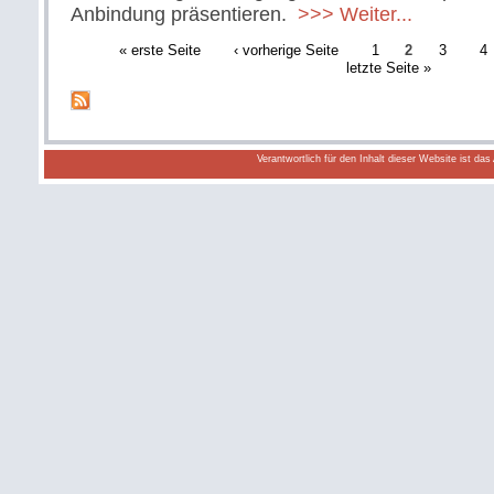
Anbindung präsentieren.
>>> Weiter...
« erste Seite
‹ vorherige Seite
1
2
3
4
letzte Seite »
Verantwortlich für den Inhalt dieser Website ist da