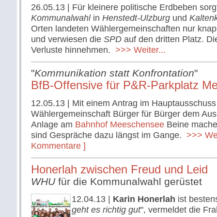
26.05.13
| Für kleinere politische Erdbeben sorg
Kommunalwahl
in
Henstedt-Ulzburg
und
Kalten
Orten landeten Wählergemeinschaften nur knap
und verwiesen die
SPD
auf den dritten Platz. D
Verluste hinnehmen.
>>> Weiter...
"
Kommunikation statt Konfrontation
"
BfB-Offensive für P&R-Parkplatz M
12.05.13
| Mit einem Antrag im Hauptausschuss w
Wählergemeinschaft Bürger für Bürger dem Aus
Anlage am
Bahnhof Meeschensee
Beine mache
sind Gespräche dazu längst im Gange.
>>> Weit
Kommentare ]
Honerlah zwischen Freud und Leid
WHU
für die Kommunalwahl gerüstet
12.04.13
|
Karin Honerlah
ist bestens
geht es richtig gut
", vermeldet die Fr