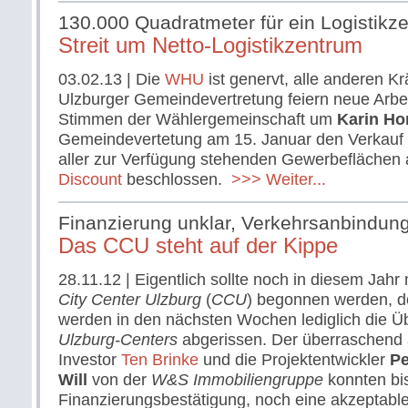
130.000 Quadratmeter für ein Logistikz
Streit um Netto-Logistikzentrum
03.02.13
| Die
WHU
ist genervt, alle anderen Kr
Ulzburger Gemeindevertretung feiern neue Arbe
Stimmen der Wählergemeinschaft um
Karin Ho
Gemeindevertetung am 15. Januar den Verkauf 
aller zur Verfügung stehenden Gewerbeflächen
Discount
beschlossen.
>>> Weiter...
Finanzierung unklar, Verkehrsanbindung
Das CCU steht auf der Kippe
28.11.12
| Eigentlich sollte noch in diesem Jah
City Center Ulzburg
(
CCU
) begonnen werden, do
werden in den nächsten Wochen lediglich die Üb
Ulzburg-Centers
abgerissen. Der überraschend 
Investor
Ten Brinke
und die Projektentwickler
Pe
Will
von der
W&S Immobiliengruppe
konnten bi
Finanzierungsbestätigung, noch eine akzeptable