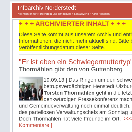
Infoarchiv Norderstedt
Nachrichten für Norderstedt und Umgebung
›
Schlagworte
› Karin Honerlah
+ + + ARCHIVIERTER INHALT + + +
Diese Seite kommt aus unserem Archiv und enth
Informationen, die nicht mehr aktuell sind. Bitt
Veröffentlichungsdatum dieser Seite.
"Er ist eben ein Schwiegermuttertyp
Thormählen gibt den von Guttenberg
19.09.13
| Das Ringen um den schwe
betrugsverdächtigen Henstedt-Ulzbur
Torsten Thormählen
geht in die letz
denkwürdigen Pressekonferenz mach
und Gemeindeverwaltung noch einmal deutlich,
des parteilosen Verwaltungschefs am Sonntag u
Doch Thormählen hat viele Freunde im Ort.
>>>
Kommentare ]