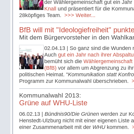
der Wählergemeinschaft gut ein Jah
Knall
und präsentiert für die Kommun
28köpfiges Team.
>>> Weiter...
BfB will mit "Ideologiefreiheit" punkt
Mit dem Bürgervorsteher in den Wahlka
02.04.13
| So ganz sind die Wunden no
Auch
gut ein Jahr nach ihrer Abspalt
bemüht sich die
Wählergemeinschaft 
(BfB)
vor allem um Abgrenzung zu ihr
politischen Heimat. "
Kommunikation statt Konfro
Programm zur Kommunalwahl überschrieben.
>
Kommunalwahl 2013:
Grüne auf WHU-Liste
06.02.13
|
Bündnis90/Die Grünen
werden zur K
Henstedt-Ulzburg nicht mit einer eigenen Liste a
einer Zusammenarbeit mit der
WHU
kommen.
>