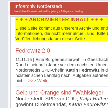
Infoarchiv Norderstedt
Nachrichten für Norderstedt und Umgebung
›
Schlagworte
› Landtag
+ + + ARCHIVIERTER INHALT + + +
Diese Seite kommt aus unserem Archiv und enth
Informationen, die nicht mehr aktuell sind. Bitt
Veröffentlichungsdatum dieser Seite.
Fedrowitz 2.0
11.11.15
| Eine Bürgermeisterwahl in Geesthach
Rund eineinhalb Jahre vor dem nächsten Urnen
Norderstedts SPD-Chefin
Katrin Fedrowitz
in d
holsteinischen Landtag nach. Aufgaben abtreten 
nicht.
>>> Weiter...
Gelb und Orange sind "Wahlsieger"
Norderstedt: SPD vor CDU,
Katja Rathj
gewinnt Direktmandat,
Katrin Fedrowitz