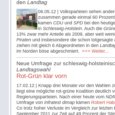
den
Landtag
06.05.12
| Volksparteien sehen ander
zusammen gerade einmal 60 Prozent
kamen
CDU
und
SPD
bei den heuti
in
Schlesw
ig-Holstein
. Auch die
Grün
13% zwar mehr Anteile als 2009, aber weit wenig
Piraten
und insbesondere die schon totgesagte
ziehen mit gleich 6 Abgeordneten in den
Landta
im Norden böse abgeschmiert.
>>> Weiter...
Neue Umfrage zur schleswig-holsteinis
Landtagswahl
Rot-Grün klar vorn
17.02.12
| Knapp drei Monate vor den Wahlen
liegt eine mögliche rot-grüne Koalition deutlich
Regierungsparteien. Nach einer heute vom
ND
Umfrage von
Infratest dimap
kämen
Robert Hab
Co trotz hoher Verluste im Vergleich zur letzte
September 2011 zur Zeit auf 49 Prozent der St