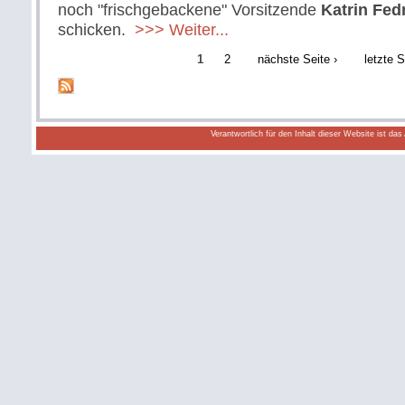
noch "frischgebackene" Vorsitzende
Katrin Fed
schicken.
>>> Weiter...
1
2
nächste Seite ›
letzte S
Verantwortlich für den Inhalt dieser Website ist da