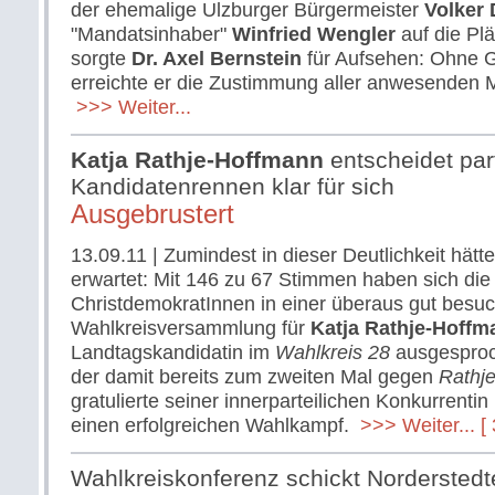
der ehemalige Ulzburger Bürgermeister
Volker
"Mandatsinhaber"
Winfried Wengler
auf die Plä
sorgte
Dr. Axel Bernstein
für Aufsehen: Ohne 
erreichte er die Zustimmung aller anwesenden Mi
>>> Weiter...
Katja Rathje-Hoffmann
entscheidet par
Kandidatenrennen klar für sich
Ausgebrustert
13.09.11
| Zumindest in dieser Deutlichkeit hät
erwartet: Mit 146 zu 67 Stimmen haben sich die
ChristdemokratInnen in einer überaus gut besu
Wahlkreisversammlung für
Katja Rathje-Hoffm
Landtagskandidatin im
Wahlkreis 28
ausgespro
der damit bereits zum zweiten Mal gegen
Rathj
gratulierte seiner innerparteilichen Konkurrenti
einen erfolgreichen Wahlkampf.
>>> Weiter...
[
Wahlkreiskonferenz schickt Nordersted