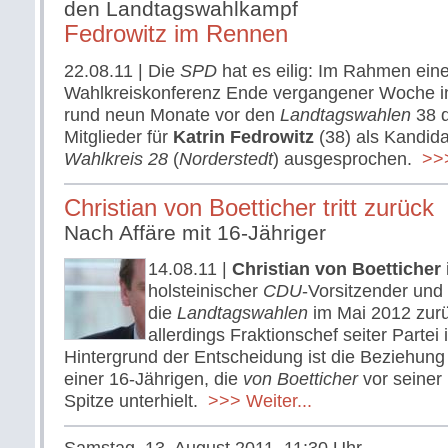
den Landtagswahlkampf
Fedrowitz im Rennen
22.08.11
| Die
SPD
hat es eilig: Im Rahmen eine
Wahlkreiskonferenz Ende vergangener Woche 
rund neun Monate vor den
Landtagswahlen
38 
Mitglieder für
Katrin Fedrowitz
(38) als Kandidat
Wahlkreis 28
(
Norderstedt
) ausgesprochen.
>>>
Christian von Boetticher tritt zurück
Nach Affäre mit 16-Jähriger
14.08.11
|
Christian von Boetticher
holsteinischer
CDU
-Vorsitzender und 
die
Landtagswahlen
im Mai 2012 zurüc
allerdings Fraktionschef seiter Partei
Hintergrund der Entscheidung ist die Beziehung
einer 16-Jährigen, die
von Boetticher
vor seiner
Spitze unterhielt.
>>> Weiter...