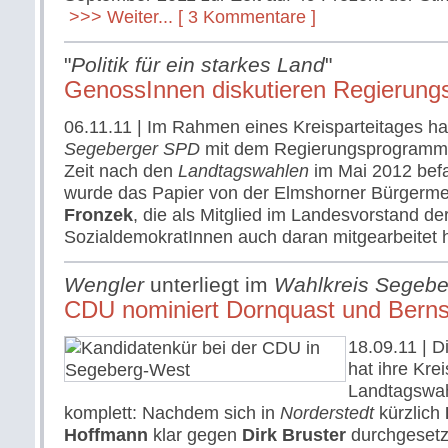
>>> Weiter...
[ 3 Kommentare ]
"
Politik für ein starkes Land
"
GenossInnen diskutieren Regierun
06.11.11
| Im Rahmen eines Kreisparteitages hat
Segeberger SPD
mit dem Regierungsprogramm d
Zeit nach den
Landtagswahlen
im Mai 2012 befas
wurde das Papier von der Elmshorner Bürgerme
Fronzek
, die als Mitglied im Landesvorstand de
SozialdemokratInnen auch daran mitgearbeitet 
Wengler
unterliegt im
Wahlkreis Segebe
CDU nominiert Dornquast und Berns
18.09.11
| D
hat ihre Kre
Landtagswah
komplett: Nachdem sich in
Norderstedt
kürzlich
Hoffmann
klar gegen
Dirk Bruster
durchgesetzt