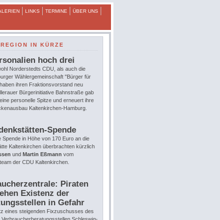
ALERIEN
LINKS
TERMINE
ÜBER UNS
REGION IN KÜRZE
rsonalien hoch drei
ohl Norderstedts CDU, als auch die
urger Wählergemeinschaft "Bürger für
 haben ihren Fraktionsvorstand neu
llerauer Bürgerinitiative Bahnstraße gab
eine personelle Spitze und erneuert ihre
eckenausbau Kaltenkirchen-Hamburg.
denkstätten-Spende
e Spende in Höhe von 170 Euro an die
te Kaltenkirchen überbrachten kürzlich
ssen
und
Martin Eßmann
vom
team der CDU Kaltenkirchen.
ucherzentrale: Piraten
ehen Existenz der
ungsstellen in Gefahr
tz eines steigenden Fixzuschusses des
e Verbraucherberatungsstellen Schleswig-