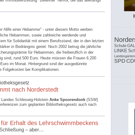
der Immobilienzeitung "Bellevue" hervor, die das allerdings
er Hilfe einer Hebamme
" - unter diesem Motto werben
rufliche Hebammen, sowie zahlreiche werdende und
Norder
ern für Solidarität mit einem Berufsstand, der in den letzten
Schule
GAL
ärker in Bedrängnis geriet: Noch 2002 betrug die jährliche
LINKE
Sch
icherungsprämie für Hebammen, die freiberuflich in der
Landesgarten
tig sind, rund 500 Euro. Heute müssen die Frauen 6.200
SPD
CD
0 Euro im Monat. Hintergrund sind der ausgedünnte
e Folgekosten bei Komplikationen.
iotheksgesetz
mmt nach Norderstedt
s Landes Schleswig-Holstein
Anke Spoorendonk
(SSW)
konferenzen zum geplanten Bibliotheksgesetz auch nach
für Erhalt des Lehrschwimmbeckens
e Schließung – aber…