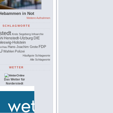
Hebammen in Not
Weitere Aufnahmen
SCHLAGWORTE
stedt
Kreis Segeberg
Infoarchiv
Henstedt-Ulzburg
DIE
iN
leswig-Holstein
FDP
Hans-Joachim Grote
schau
U
Wahlen
Polizei
Häufigste Schlagworte
Alle Schlagworte
WETTER
Das Wetter für
Norderstedt