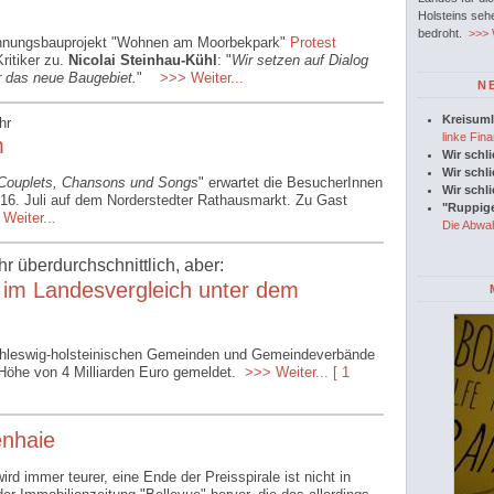
Holsteins seh
bedroht.
>>> W
ohnungsbauprojekt "Wohnen am Moorbekpark"
Protest
Kritiker zu.
Nicolai Steinhau-Kühl
: "
Wir setzen auf Dialog
r das neue Baugebiet.
"
>>> Weiter...
N
Kreisuml
hr
linke Fina
m
Wir schl
Wir schl
 Couplets, Chansons und Songs
" erwartet die BesucherInnen
Wir schl
16. Juli auf dem Norderstedter Rathausmarkt. Zu Gast
"Ruppige
Weiter...
Die Abwah
r überdurchschnittlich, aber:
 im Landesvergleich unter dem
chleswig-holsteinischen Gemeinden und Gemeindeverbände
 Höhe von 4 Milliarden Euro gemeldet.
>>> Weiter...
[ 1
enhaie
rd immer teurer, eine Ende der Preisspirale ist nicht in