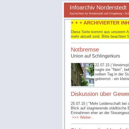
Infoarchiv Norderstedt
Nachrichten für Norderstedt und Umgebung
›
Sch
+ + + ARCHIVIERTER INH
Diese Seite kommt aus unserem Arc
mehr aktuell sind. Bitte beachten 
Notbremse
Union auf Schlingerkurs
22.07.15
| Verwirrsp
sagte sie "Nein", be
selben Tag in der S
gebremst - ein klei
Diskussion über Gewe
25.07.15
| "Mehr Leidenschaft bei 
Blick auf stagnierende städtische 
Einnahmen eher an der Steuergeset
>>> Weiter...