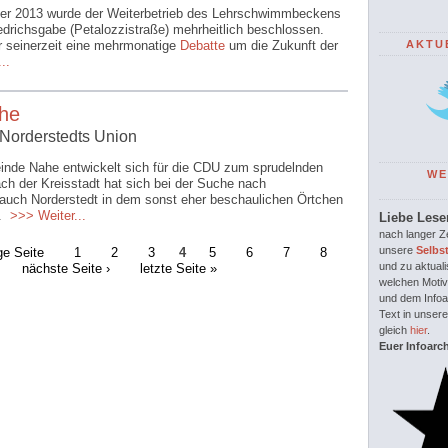
r 2013 wurde der Weiterbetrieb des Lehrschwimmbeckens
edrichsgabe (Petalozzistraße) mehrheitlich beschlossen.
 seinerzeit eine mehrmonatige
Debatte
um die Zukunft der
AKTU
..
ahe
 Norderstedts Union
inde Nahe entwickelt sich für die CDU zum sprudelnden
WE
ach der Kreisstadt hat sich bei der Suche nach
t auch Norderstedt in dem sonst eher beschaulichen Örtchen
.
>>> Weiter...
Liebe Lese
nach langer Ze
ge Seite
1
2
3
4
5
6
7
8
unsere
Selbs
nächste Seite ›
letzte Seite »
und zu aktuali
welchen Motiv
und dem Infoar
Text in unsere
gleich
hier
.
Euer Infoarc