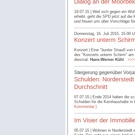
Dialog an der Moorbek
19.07.15
| Weil sich gegen ein W
erhebt, geht die SPD jetzt auf die 
und freuen uns über Vorschläge fü
Donnerstag, 16. Juli 2015, 15:00 U
Konzert unterm Schir
Konzert | Eine "
bunter Strauß von
des "Konzerts unterm Schirm" am 
diesmal:
Hans-Werner Kühl
.
>>> 
Steigerung gegenüber Vorjah
Schulden: Norderstedt
Durchschnitt
07.07.15
| Ende 2014 haben die s
Schulden für die Kernhaushalte in
Kommentar ]
Im Visier der Immobili
05.07.15
| Wohnen in Norderstedt wi