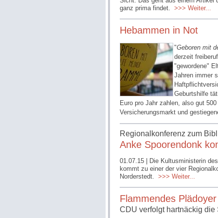
Sicht. Das geht aus einem Artikel 
ganz prima findet.
>>> Weiter...
Hebammen in Not
"
Geboren mit d
derzeit freibe
"gewordene" Elt
Jahren immer st
Haftpflichtvers
Geburtshilfe tä
Euro pro Jahr zahlen, also gut 50
Versicherungsmarkt und gestiegen
Regionalkonferenz zum Bibl
Anke Spoorendonk ko
01.07.15
| Die Kultusministerin de
kommt zu einer der vier Regional
Norderstedt.
>>> Weiter...
Flammendes Plädoyer 
CDU verfolgt hartnäckig di