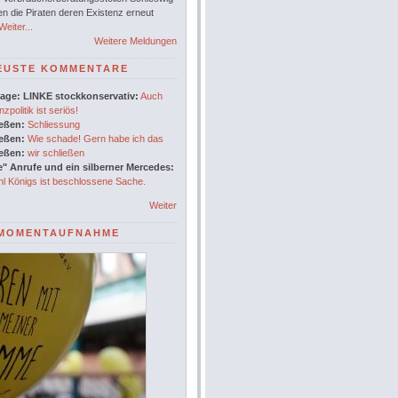
en die Piraten deren Existenz erneut
eiter...
Weitere Meldungen
EUSTE KOMMENTARE
age: LINKE stockkonservativ:
Auch
nzpolitik ist seriös!
ießen:
Schliessung
ießen:
Wie schade! Gern habe ich das
ießen:
wir schließen
" Anrufe und ein silberner Mercedes:
l Königs ist beschlossene Sache.
Weiter
MOMENTAUFNAHME