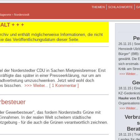
THEMEN
SCHLAGWORTE
G
lagworte
› Norderstedt
ALT + + +
hiv und enthält möglicherweise Informationen, die nicht
Pe
Sie das Veröffentlichungsdatum dieser Seite.
26.11.15
| Sow
Henstedt-Ulzb
Bürger" (BfB)
gewählt. Die E
sich erstmals 
Kritik am Str
iel der Norderstedter CDU in Sachen Mietpreisbremse: Erst
>>> Weiter...
kräftigte das später in einer Presseerklärung, nur um am
tadtvertretung umzuschwenken. Jetzt wird wohl doch
Ge
nes bisschen.
>>> Weiter...
[ 1 Kommentar ]
18.11.15
| Ein
KZ-Gedenkstät
Hauke von E
rbesteuer
Organisations
>>> Weiter...
der Gewerbesteuer", das fordern Norderstedts Grüne mit
Verbra
Einnahmen. In der realen Welt scheitern städtische
zgebung - für die auch die Grünen verantwortlich zeichnen.
s
Berat
18.11.15
| Tro
Landes für di