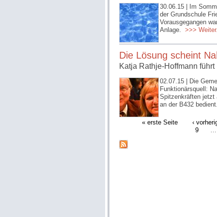
30.06.15
| Im Somme
der Grundschule Fri
Vorausgegangen war
Anlage.
>>> Weiter.
Die Lösung scheint N
Katja Rathje-Hoffmann führt
02.07.15
| Die Geme
Funktionärsquell: N
Spitzenkräften jetz
an der B432 bedient
« erste Seite
‹ vorheri
9
…