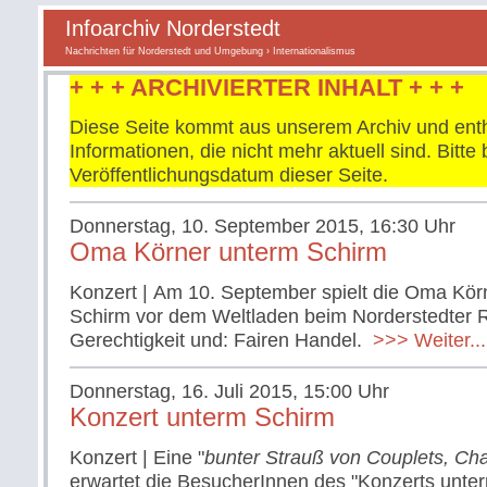
Infoarchiv Norderstedt
Nachrichten für Norderstedt und Umgebung
› Internationalismus
+ + + ARCHIVIERTER INHALT + + +
Diese Seite kommt aus unserem Archiv und enth
Informationen, die nicht mehr aktuell sind. Bitt
Veröffentlichungsdatum dieser Seite.
Donnerstag, 10. September 2015, 16:30 Uhr
Oma Körner unterm Schirm
Konzert | Am 10. September spielt die Oma Kö
Schirm vor dem Weltladen beim Norderstedter Ra
Gerechtigkeit und: Fairen Handel.
>>> Weiter...
Donnerstag, 16. Juli 2015, 15:00 Uhr
Konzert unterm Schirm
Konzert | Eine "
bunter Strauß von Couplets, C
erwartet die BesucherInnen des "Konzerts unte