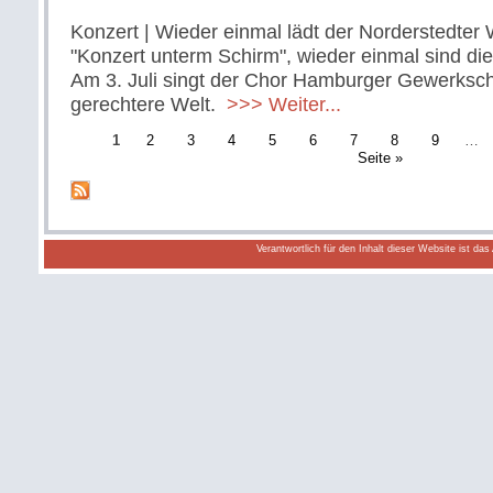
Konzert | Wieder einmal lädt der Norderstedter
"Konzert unterm Schirm", wieder einmal sind di
Am 3. Juli singt der Chor Hamburger Gewerkscha
gerechtere Welt.
>>> Weiter...
1
2
3
4
5
6
7
8
9
…
Seite »
Verantwortlich für den Inhalt dieser Website ist da