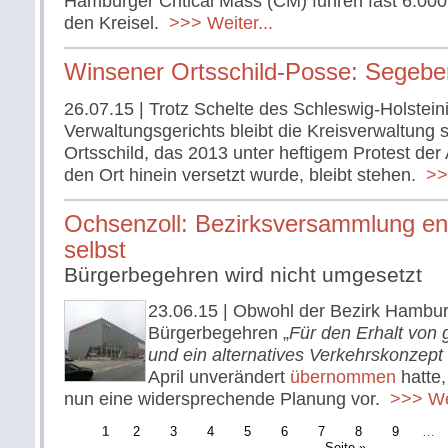
Hamburger Critical Mass (CM) fuhren fast 6.00
den Kreisel.
>>> Weiter...
Winsener Ortsschild-Posse: Segeberg
26.07.15
| Trotz Schelte des Schleswig-Holstein
Verwaltungsgerichts bleibt die Kreisverwaltung 
Ortsschild, das 2013 unter heftigem Protest der
den Ort hinein versetzt wurde, bleibt stehen.
>>>
Ochsenzoll: Bezirksversammlung en
selbst
Bürgerbegehren wird nicht umgesetzt
23.06.15
| Obwohl der Bezirk Hambu
Bürgerbegehren „
Für den Erhalt von
und ein alternatives Verkehrskonzep
April unverändert
übernommen
hatte,
nun eine widersprechende Planung vor.
>>> Wei
1
2
3
4
5
6
7
8
9
…
Seite »