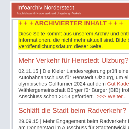
Infoarchiv Norderstedt
Nachrichten für Norderstedt und Umgebung
› Verkehr
+ + + ARCHIVIERTER INHALT + + +
Diese Seite kommt aus unserem Archiv und enth
Informationen, die nicht mehr aktuell sind. Bitt
Veröffentlichungsdatum dieser Seite.
Mehr Verkehr für Henstedt-Ulzburg?
02.11.15
| Die Kieler Landesregierung prüft eine
Autobahnanschluss für Henstedt-Ulzburg, um e
olympisches Golfturnier 2024 auf dem
Gut Kad
Wählergemeinschaft Bürger für Bürger (BfB) froh
Anschluss schon 2013 gefordert.
>>> Weiter...
Schläft die Stadt beim Radverkehr?
29.09.15
| Mehr Engagement beim Radverkehr 
am Donnerstag im Ausschuss für Stadtentwickl