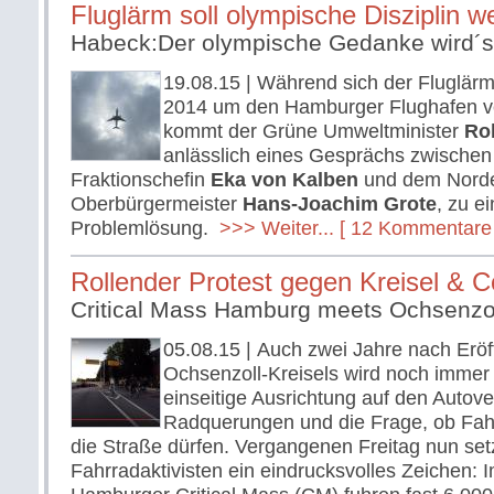
Fluglärm soll olympische Disziplin w
Habeck:Der olympische Gedanke wird´s 
19.08.15
| Während sich der Fluglär
2014 um den Hamburger Flughafen ve
kommt der Grüne Umweltminister
Ro
anlässlich eines Gesprächs zwischen
Fraktionschefin
Eka von Kalben
und dem Norde
Oberbürgermeister
Hans-Joachim Grote
, zu e
Problemlösung.
>>> Weiter...
[ 12 Kommentare 
Rollender Protest gegen Kreisel & C
Critical Mass Hamburg meets Ochsenzo
05.08.15
| Auch zwei Jahre nach Erö
Ochsenzoll-Kreisels wird noch immer g
einseitige Ausrichtung auf den Autove
Radquerungen und die Frage, ob Fah
die Straße dürfen. Vergangenen Freitag nun set
Fahrradaktivisten ein eindrucksvolles Zeichen: