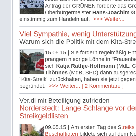
Antrag der GRÜNEN forderte das G
Oberbürgermeister
Hans-Joachim G
einstimmig zum Handeln auf.
>>> Weiter...
Viel Sympathie, wenig Unterstützun
Warum sich die Politik mit dem Kita-Stre
15.05.15
| Sie fordern regelmäßig Ent
prangern niedrige Löhne in "Frauenb
sich
Katja Rathje-Hoffmann
(MdL, 
Thönnes
(MdB, SPD) dann ausgerec
"Kita-Streik" zurückhalten, haben sie jetzt gege
begründet.
>>> Weiter...
[ 2 Kommentare ]
Ver.di mit Beteiligung zufrieden
Norderstedt: Lange Schlange vor de
Streikgeldlisten
09.05.15
| Am ersten Tag des S
treiks
Beschäftigten
bildete sich auf dem No