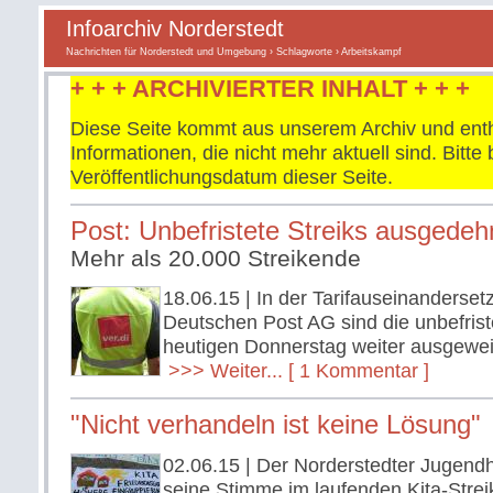
Infoarchiv Norderstedt
Nachrichten für Norderstedt und Umgebung
›
Schlagworte
› Arbeitskampf
+ + + ARCHIVIERTER INHALT + + +
Diese Seite kommt aus unserem Archiv und enth
Informationen, die nicht mehr aktuell sind. Bitt
Veröffentlichungsdatum dieser Seite.
Post: Unbefristete Streiks ausgedeh
Mehr als 20.000 Streikende
18.06.15
| In der Tarifauseinanderset
Deutschen Post AG sind die unbefrist
heutigen Donnerstag weiter ausgewei
>>> Weiter...
[ 1 Kommentar ]
"Nicht verhandeln ist keine Lösung"
02.06.15
| Der Norderstedter Jugendh
seine Stimme im laufenden Kita-Strei