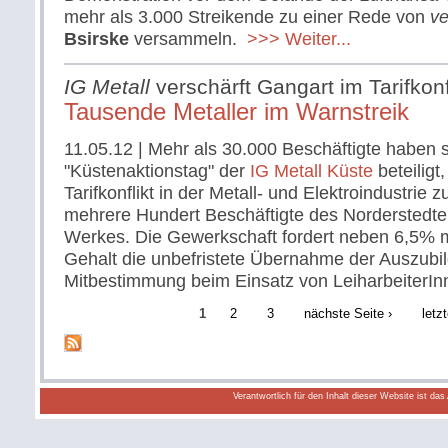
mehr als 3.000 Streikende zu einer Rede von
ve
Bsirske
versammeln.
>>> Weiter...
IG Metall
verschärft Gangart im Tarifkonf
Tausende Metaller im Warnstreik
11.05.12
| Mehr als 30.000 Beschäftigte haben 
"Küstenaktionstag" der
IG Metall Küste
beteiligt
Tarifkonflikt in der Metall- und Elektroindustrie 
mehrere Hundert Beschäftigte des Norderstedt
Werkes. Die Gewerkschaft fordert neben 6,5% 
Gehalt die unbefristete Übernahme der Auszub
Mitbestimmung beim Einsatz von LeiharbeiterI
1
2
3
nächste Seite ›
letz
Verantwortlich für den Inhalt dieser Website ist da