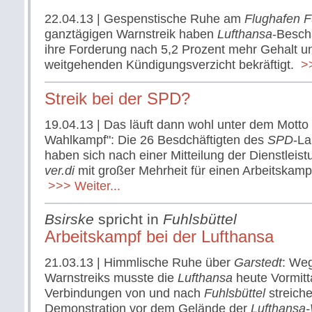
22.04.13
| Gespenstische Ruhe am
Flughafen F
ganztägigen Warnstreik haben
Lufthansa
-Besch
ihre Forderung nach 5,2 Prozent mehr Gehalt u
weitgehenden Kündigungsverzicht bekräftigt.
>>
Streik bei der SPD?
19.04.13
| Das läuft dann wohl unter dem Motto 
Wahlkampf": Die 26 Besdchäftigten des
SPD
-L
haben sich nach einer Mitteilung der Dienstleis
ver.di
mit großer Mehrheit für einen Arbeitskam
>>> Weiter...
Bsirske
spricht in
Fuhlsbüttel
Arbeitskampf bei der Lufthansa
21.03.13
| Himmlische Ruhe über
Garstedt
: We
Warnstreiks musste die
Lufthansa
heute Vormitt
Verbindungen von und nach
Fuhlsbüttel
streiche
Demonstration vor dem Gelände der
Lufthansa-