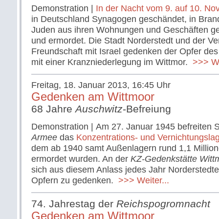
Demonstration |
In der Nacht vom 9. auf 10. N
in Deutschland Synagogen geschändet, in Bran
Juden aus ihren Wohnungen und Geschäften gez
und ermordet. Die Stadt Norderstedt und der Ve
Freundschaft mit Israel gedenken der Opfer des
mit einer Kranzniederlegung im Wittmor.
>>> Wei
Freitag, 18. Januar 2013, 16:45 Uhr
Gedenken am Wittmoor
68 Jahre
Auschwitz
-Befreiung
Demonstration | Am 27. Januar 1945 befreiten 
Armee
das
Konzentrations- und Vernichtungsla
dem ab 1940 samt Außenlagern rund 1,1 Milli
ermordet wurden. An der
KZ-Gedenkstätte Witt
sich aus diesem Anlass jedes Jahr Norderstedt
Opfern zu gedenken.
>>> Weiter...
74. Jahrestag der
Reichspogromnacht
Gedenken am Wittmoor