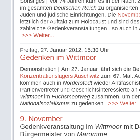
Sonstiges | Vor 74 Jahren kam es in der Nacht
im gesamten
Deutschen Reich
zu organisierten
Juden und jüdische Einrichtungen. Die
Novembe
letztlich der Auftakt zum Holocaust und sind des
zahlreiche Gedenkveranstaltungen - so auch in
>>> Weiter...
Freitag, 27. Januar 2012, 15:30 Uhr
Gedenken im Wittmoor
Demonstration | Am 27. Januar jährt sich die Be
Konzentrationslagers Auschwitz
zum 67. Mal. A
kommen auch in
Norderstedt
wieder Antifaschis
Partienvertreter und Geschichtsinteressierte an
Wittmoor
im
Fuchsmoorweg
zusammen, um den
Nationalsozialismus
zu gedenken.
>>> Weiter..
9. November
Gedenkveranstaltung im
Wittmoor
mit
D
Bürgermeister von
Maromme