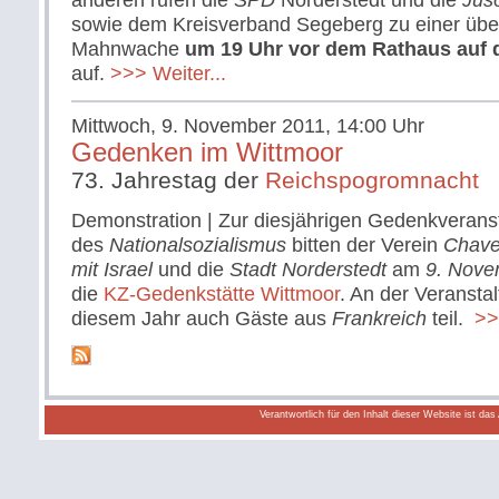
anderen rufen die
SPD
Norderstedt und die
Jus
sowie dem Kreisverband Segeberg zu einer über
Mahnwache
um 19 Uhr vor dem Rathaus auf 
auf.
>>> Weiter...
Mittwoch, 9. November 2011, 14:00 Uhr
Gedenken im Wittmoor
73. Jahrestag der
Reichspogromnacht
Demonstration | Zur diesjährigen Gedenkveranst
des
Nationalsozialismus
bitten der Verein
Chave
mit Israel
und die
Stadt Norderstedt
am
9. Nove
die
KZ-Gedenkstätte Wittmoor
. An der Veransta
diesem Jahr auch Gäste aus
Frankreich
teil.
>>>
Verantwortlich für den Inhalt dieser Website ist da